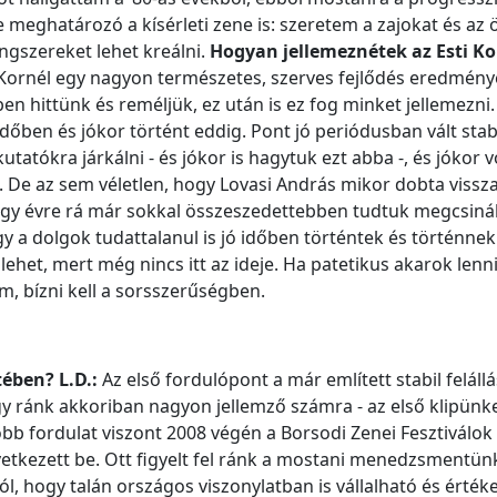
meghatározó a kísérleti zene is: szeretem a zajokat és az ö
ngszereket lehet kreálni.
Hogyan jellemeznétek az Esti Ko
Kornél egy nagyon természetes, szerves fejlődés eredménye
bben hittünk és reméljük, ez után is ez fog minket jellemezni
őben és jókor történt eddig. Pont jó periódusban vált stabi
tatókra járkálni - és jókor is hagytuk ezt abba -, és jókor v
t. De az sem véletlen, hogy Lovasi András mikor dobta vissza
egy évre rá már sokkal összeszedettebben tudtuk megcsinál
ogy a dolgok tudattalanul is jó időben történtek és történne
lehet, mert még nincs itt az ideje. Ha patetikus akarok lenni
 bízni kell a sorsszerűségben.
tében?
L.D.:
Az első fordulópont a már említett stabil felállá
gy ránk akkoriban nagyon jellemző számra - az első klipünk
bb fordulat viszont 2008 végén a Borsodi Zenei Fesztiválok
vetkezett be. Ott figyelt fel ránk a mostani menedzsmentün
ól, hogy talán országos viszonylatban is vállalható és érték