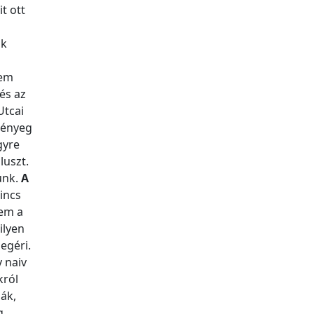
t ott
ok
nem
és az
Utcai
 lényeg
gyre
luszt.
unk.
A
incs
nem a
ilyen
egéri.
 naiv
król
ák,
g