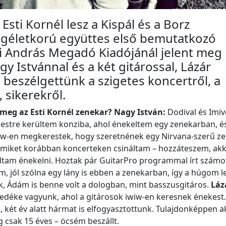
Esti Kornél lesz a Kispál és a Borz
agéletkorú együttes első bemutatkozó
si András Megadó Kiadójánál jelent meg
 Istvánnal és a két gitárossal, Lázár
beszélgettünk a szigetes koncertről, a
 sikerekről.
meg az Esti Kornél zenekar?
Nagy István:
Dodival és Imiv
pestre kerültem konziba, ahol énekeltem egy zenekarban, é
wiw-en megkerestek, hogy szeretnének egy Nirvana-szerű z
ik, amiket korábban koncerteken csináltam – hozzáteszem, ak
dtam énekelni. Hoztak pár GuitarPro programmal írt szám
 jól szólna egy lány is ebben a zenekarban, így a húgom le
k, Ádám is benne volt a dologban, mint basszusgitáros.
Láz
edéke vagyunk, ahol a gitárosok iwiw-en keresnek énekest.
két év alatt hármat is elfogyasztottunk. Tulajdonképpen a
 csak 15 éves – öcsém beszállt.