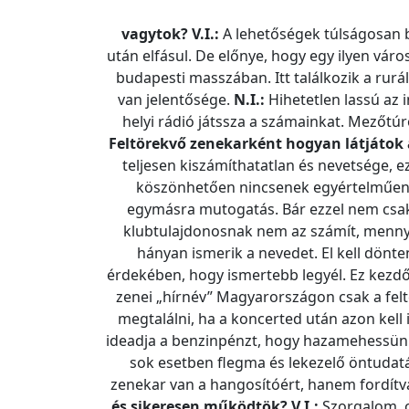
vagytok?
V.I.:
A lehetőségek túlságosan b
után elfásul. De előnye, hogy egy ilyen vár
budapesti masszában. Itt találkozik a rurá
van jelentősége.
N.I.:
Hihetetlen lassú az 
helyi rádió játssza a számainkat. Mezőtú
Feltörekvő zenekarként hogyan látjátok 
teljesen kiszámíthatatlan és nevetsége, ez
köszönhetően nincsenek egyértelműen l
egymásra mutogatás. Bár ezzel nem csak
klubtulajdonosnak nem az számít, menny
hányan ismerik a nevedet. El kell dönte
érdekében, hogy ismertebb legyél. Ez kezdő
zenei „hírnév” Magyarországon csak a felt
megtalálni, ha a koncerted után azon kell 
ideadja a benzinpénzt, hogy hazamehessün
sok esetben flegma és lekezelő öntudatá
zenekar van a hangosítóért, hanem fordítv
és sikeresen működtök?
V.I.:
Szorgalom, cé