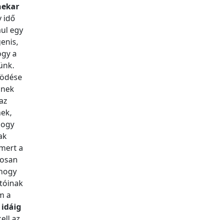
nekar
 idő
ául egy
enis,
ogy a
ünk.
ködése
nnek
az
nek,
hogy
ak
mert a
tosan
 hogy
tóinak
m a
 idáig
ell az