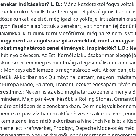
 zenekar indításakor?
L. D.:
Már a kezdetektől fogva voltak 
runk örökre Smells Like Teen Spiritet játszó gimis banda le
dőszakunkat, az első, még igazi kölyökfejjel írt számainkra
yon fiatalon alapítottuk a zenekart, volt honnan fejlődnün
dalainkkal ki tudunk törni Mezőtúrról, még ha ez nem is vol
núgy merít az angolszász gitárzenékből, mint a magyar
tokat meghatározó zenei élmények, inspirációk?
L.D.:
Ne
 hét-nyolc évesen. Az Esti Kornél alakulásakor már eléggé j
akkor ismertem meg és mindmáig a legzseniálisabb zeneka
tic Monkeys első lemeze is meghatározó volt. Akkoriban jött
dületük. Akkoriban sok Quimbyt hallgattam, nagyon imádtam
s: Európa Kiadó, Balaton, Trabant, ezeket édesapám révén 
res Imre.:
Nekem is az első meghatározó zenei élmény a B
l mindent. Majd pár évvel később a Rolling Stones. Onnantól
őre az időben és a zenekarokban. De mindig volt bennem
em csak passzív, hanem aktív részese is akarok lenni, enn
kem a zenei inspiráció akkoriban a Nine Inch Nails és a Kisp
am emellett Kraftwerket, Prodigyt, Depeche Mode-ot és még
 hallgattam a ’80-as évekből, ebből mostanra a progressz