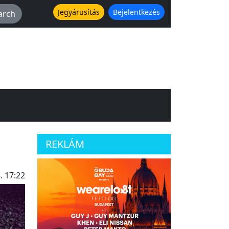
Jegyárusítás
Bejelentkezés
REKLÁM
. 17:22