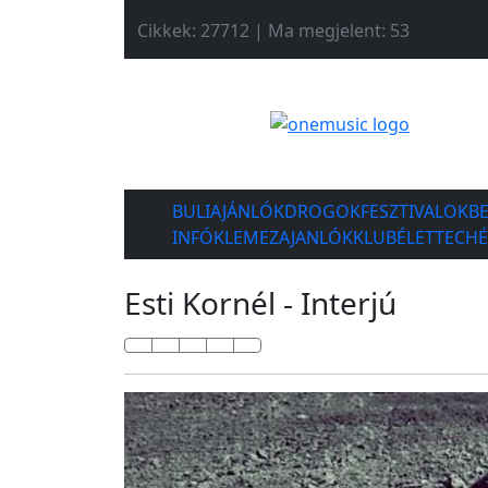
Cikkek: 27712 | Ma megjelent: 53
BULIAJÁNLÓK
DROGOK
FESZTIVALOK
B
INFÓK
LEMEZAJANLÓK
KLUBÉLET
TECH
Esti Kornél - Interjú