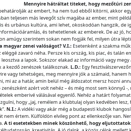
Mennyire hátráltat titeket, hogy mezőtúri ze
ehatárolják az embert, ha nem tud ebből kitörni, akkor egy
osban teljesen más levegőt szív magába az ember, mint péld
lis és urbánus kultúra, ami lehet, okoskodóan hangzik, de ig
információáramlás, és tehetetlenek az emberek. De az jó, h
ron amúgy szerintem sokan nem fogják fel, milyen útra lépt
a magyar zenei valóságot?
V.I.:
Esetenként a szakma mű
 eléggé zavaró néha. Persze kis ország, kis piac, és talán e
eosztva a lapok. Sokszor elakad az információ vagy megy 
 a kezdő zenészek találkoznak.
L.D.:
Egy fesztiválszervező
ire vagy tehetséges, meg mennyire jók a számaid, hanem 
ni, mi az a határ, amin belül még áldozatot mersz hozni ann
 zenészként azért volt nehéz – és még most sem könnyű -, 
ételek emberivé válásával egyenlő. Nehéz a határt folyama
izgulni, hogy „jaj, remélem a klubtulaj olyan kedvében lesz,
k”.
N.I.:
A vidéki vagy akár még a budapesti klubok hangosí
t nem értem. Külföldön elvileg pont az ellenkezője van. Ne
a.
A ti esetetekben minek köszönhető, hogy eljutottatok
ltudatosság, kreativitás. A jó dalok, a közös célok mellett k