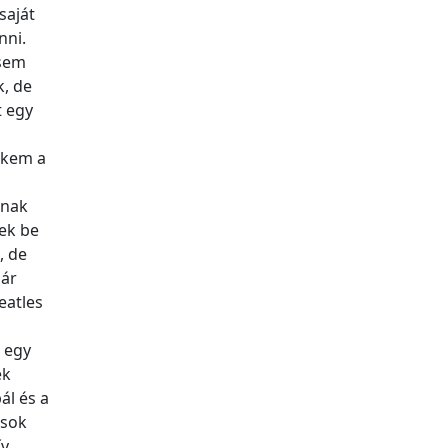
saját
nni.
 sem
k, de
t egy
kem a
ó
rnak
ek be
, de
már
eatles
 egy
ek
ál és a
 sok
ív