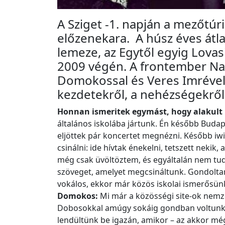
A Sziget -1. napján a mezőtúri 
előzenekara. A húsz éves átl
lemeze, az Egytől egyig Lova
2009 végén. A frontember Nagy
Domokossal és Veres Imrével 
kezdetekről, a nehézségekről,
Honnan ismeritek egymást, hogy alakult 
általános iskolába jártunk. Én később Buda
eljöttek pár koncertet megnézni. Később i
csinálni: ide hívtak énekelni, tetszett nek
még csak üvöltöztem, és egyáltalán nem tu
szöveget, amelyet megcsináltunk. Gondoltam,
vokálos, ekkor már közös iskolai ismerősün
Domokos:
Mi már a közösségi site-ok nemz
Dobosokkal amúgy sokáig gondban voltunk, 
lendültünk be igazán, amikor – az akkor még