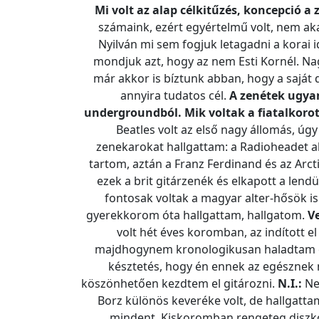
Mi volt az alap célkitűzés, koncepció a
számaink, ezért egyértelmű volt, nem aka
Nyilván mi sem fogjuk letagadni a korai i
mondjuk azt, hogy az nem Esti Kornél. Nag
már akkor is bíztunk abban, hogy a saját 
annyira tudatos cél.
A zenétek ugya
undergroundból. Mik voltak a fiatalkoro
Beatles volt az első nagy állomás, úgy
zenekarokat hallgattam: a Radioheadet 
tartom, aztán a Franz Ferdinand és az Arc
ezek a brit gitárzenék és elkapott a len
fontosak voltak a magyar alter-hősök i
gyerekkorom óta hallgattam, hallgatom.
Ve
volt hét éves koromban, az indított e
majdhogynem kronologikusan haladtam el
késztetés, hogy én ennek az egésznek n
köszönhetően kezdtem el gitározni.
N.I.:
Ne
Borz különös keveréke volt, de hallgatt
mindent. Kiskoromban rengeteg diszkót