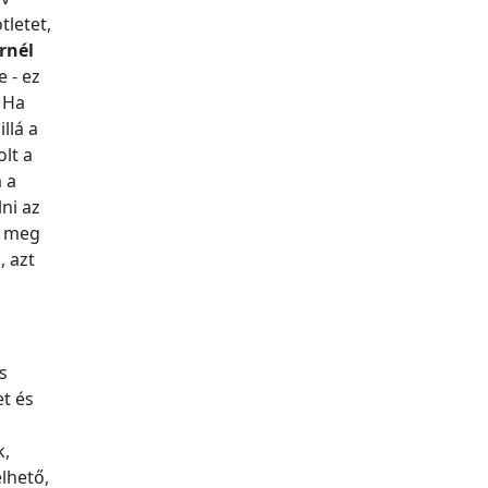
tletet,
rnél
 - ez
. Ha
llá a
olt a
 a
ni az
k meg
, azt
s
et és
k,
elhető,