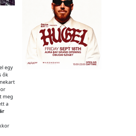
el egy
s ők
enekart
kor
ot meg
tt a
ár
kkor