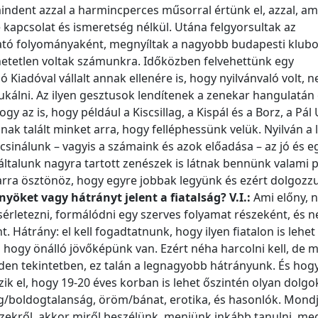
indent azzal a harmincperces műsorral értünk el, azzal, ami
 kapcsolat és ismeretség nélkül. Utána felgyorsultak az
ató folyományaként, megnyíltak a nagyobb budapesti klub
hetetlen voltak számunkra. Időközben felvehettünk egy
Kiadóval vállalt annak ellenére is, hogy nyilvánvaló volt, 
álni. Az ilyen gesztusok lendítenek a zenekar hangulatán 
y az is, hogy például a Kiscsillag, a Kispál és a Borz, a Pál 
ónak talált minket arra, hogy felléphessünk velük. Nyilván a
 csinálunk – vagyis a számaink és azok előadása – az jó és e
 általunk nagyra tartott zenészek is látnak bennünk valami p
rra ösztönöz, hogy egyre jobbak legyünk és ezért dolgozz
nyöket vagy hátrányt jelent a fiatalság?
V.I.:
Ami előny, n
sérletezni, formálódni egy szerves folyamat részeként, és 
. Hátrány: el kell fogadtatnunk, hogy ilyen fiatalon is lehet 
 hogy önálló jövőképünk van. Ezért néha harcolni kell, de m
n tekintetben, ez talán a legnagyobb hátrányunk. És hogy
ik el, hogy 19-20 éves korban is lehet őszintén olyan dolgo
ág/boldogtalanság, öröm/bánat, erotika, és hasonlók. Mondj
ekről, akkor miről beszélünk, menjünk inkább tanulni, me