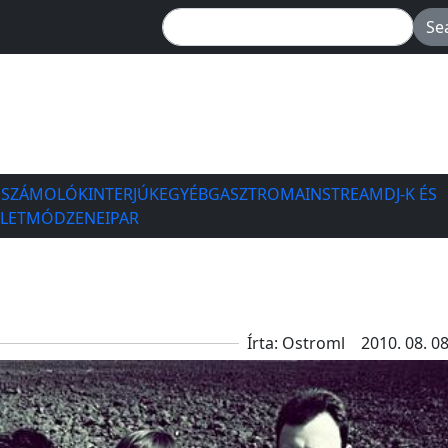
ESZÁMOLÓK
INTERJÚK
EGYÉB
GASZTRO
MAINSTREAM
DJ-K ÉS
ÉLETMÓD
ZENEIPAR
Írta: Ostroml
2010. 08. 08