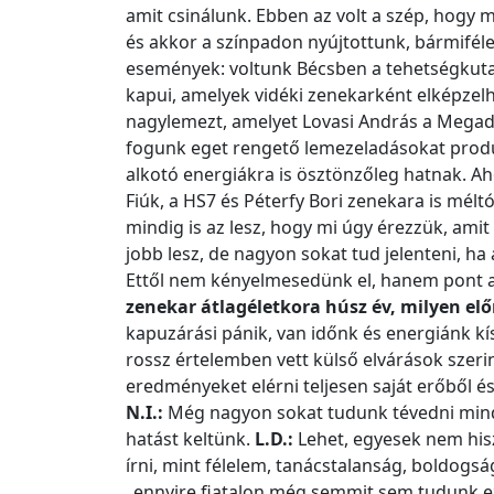
amit csinálunk. Ebben az volt a szép, hogy m
és akkor a színpadon nyújtottunk, bármiféle
események: voltunk Bécsben a tehetségkut
kapui, amelyek vidéki zenekarként elképzel
nagylemezt, amelyet Lovasi András a Megadó 
fogunk eget rengető lemezeladásokat produk
alkotó energiákra is ösztönzőleg hatnak. Ahog
Fiúk, a HS7 és Péterfy Bori zenekara is mélt
mindig is az lesz, hogy mi úgy érezzük, amit
jobb lesz, de nagyon sokat tud jelenteni, ha
Ettől nem kényelmesedünk el, hanem pont a
zenekar átlagéletkora húsz év, milyen elő
kapuzárási pánik, van időnk és energiánk kí
rossz értelemben vett külső elvárások szerint
eredményeket elérni teljesen saját erőből és
N.I.:
Még nagyon sokat tudunk tévedni minde
hatást keltünk.
L.D.:
Lehet, egyesek nem hisz
írni, mint félelem, tanácstalanság, boldogs
„ennyire fiatalon még semmit sem tudunk ez