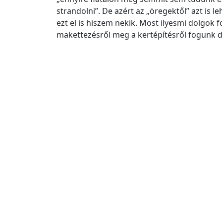
strandolni”. De azért az „öregektől” azt is 
ezt el is hiszem nekik. Most ilyesmi dolgok 
makettezésről meg a kertépítésről fogunk da