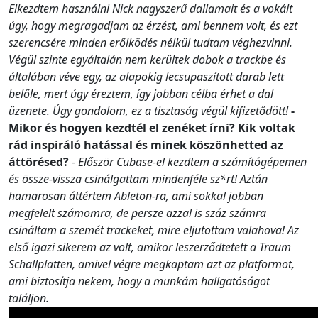
Elkezdtem használni Nick nagyszerű dallamait és a vokált
úgy, hogy megragadjam az érzést, ami bennem volt, és ezt
szerencsére minden erőlködés nélkül tudtam véghezvinni.
Végül szinte egyáltalán nem kerültek dobok a trackbe és
általában véve egy, az alapokig lecsupaszított darab lett
belőle, mert úgy éreztem, így jobban célba érhet a dal
üzenete. Úgy gondolom, ez a tisztaság végül kifizetődött!
-
Mikor és hogyen kezdtél el zenéket írni? Kik voltak
rád inspiráló hatással és minek köszönhetted az
áttörésed?
- Először Cubase-el kezdtem a számítógépemen
és össze-vissza csinálgattam mindenféle sz*rt! Aztán
hamarosan áttértem Ableton-ra, ami sokkal jobban
megfelelt számomra, de persze azzal is száz számra
csináltam a szemét trackeket, mire eljutottam valahova! Az
első igazi sikerem az volt, amikor leszerződtetett a Traum
Schallplatten, amivel végre megkaptam azt az platformot,
ami biztosítja nekem, hogy a munkám hallgatóságot
találjon.