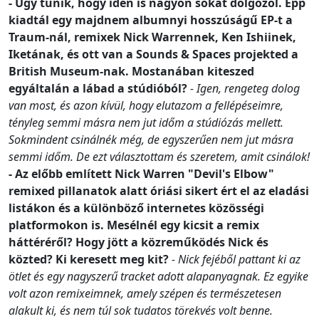
- Úgy tűnik, hogy idén is nagyon sokat dolgozol. Épp
kiadtál egy majdnem albumnyi hosszúságű EP-t a
Traum-nál, remixek Nick Warrennek, Ken Ishiinek,
Iketának, és ott van a Sounds & Spaces projekted a
British Museum-nak. Mostanában kiteszed
egyáltalán a lábad a stúdióból?
- Igen, rengeteg dolog
van most, és azon kívül, hogy elutazom a fellépéseimre,
tényleg semmi másra nem jut időm a stúdiózás mellett.
Sokmindent csinálnék még, de egyszerűen nem jut másra
semmi időm. De ezt választottam és szeretem, amit csinálok!
- Az előbb említett Nick Warren "Devil's Elbow"
remixed pillanatok alatt óriási sikert ért el az eladási
listákon és a különböző internetes közösségi
platformokon is. Mesélnél egy kicsit a remix
háttéréről? Hogy jött a közreműködés Nick és
közted? Ki keresett meg kit?
- Nick fejéből pattant ki az
ötlet és egy nagyszerű tracket adott alapanyagnak. Ez egyike
volt azon remixeimnek, amely szépen és természetesen
alakult ki, és nem túl sok tudatos törekvés volt benne.