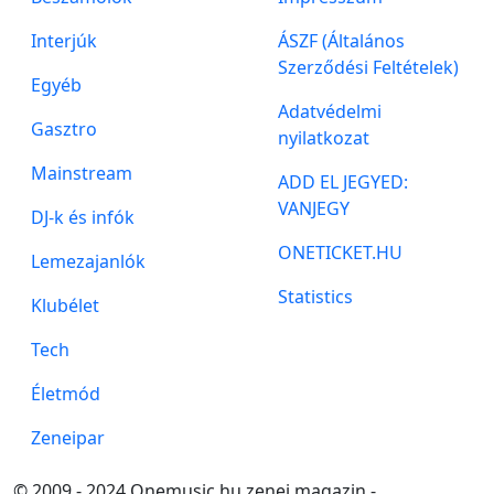
Interjúk
ÁSZF (Általános
Szerződési Feltételek)
Egyéb
Adatvédelmi
Gasztro
nyilatkozat
Mainstream
ADD EL JEGYED:
VANJEGY
DJ-k és infók
ONETICKET.HU
Lemezajanlók
Statistics
Klubélet
Tech
Életmód
Zeneipar
© 2009 - 2024 Onemusic.hu zenei magazin -