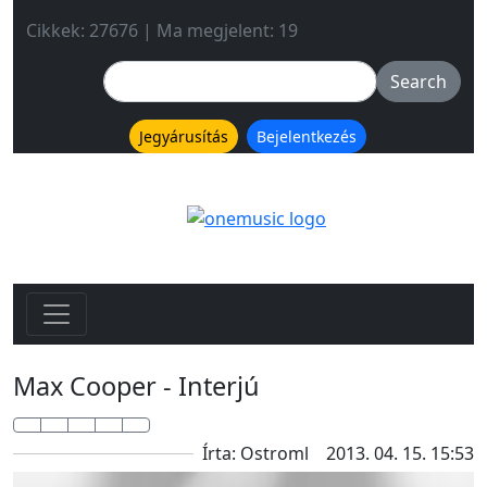
Cikkek: 27676 | Ma megjelent: 19
Jegyárusítás
Bejelentkezés
Max Cooper - Interjú
Írta: Ostroml
2013. 04. 15. 15:53