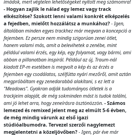
imádok, mert végtelen lehetőségeket nyitott meg számomra!
- Hogyan zajlik le nálad egy lemez vagy track
elkészítése? Szokott lenni valami konkrét elképzelés
a fejedben, mielőtt hozzálátsz a munkához?
- Igen,
általában minden egyes trackhez már megvan a koncepció a
fejemben. Ez persze nem mindig szigorúan zenei ötlet,
hanem valami más, amit a belevihetek a zenébe, mint
például valami érzés, egy kép, egy folyamat, vagy bármi, ami
abban a pillanatban inspirál. Például az új, Traum-nál
kiadott EP-m esetében is megvolt a kép és az érzés a
fejemben egy csodálatos, szélfútta nyári mezőről, amit aztán
megpróbáltam egy zenedarabbá alakítani, s ez lett a
"Meadows". Gyakran adják tudományos ötletek is a
trackjeim alapját, de még sokminden mást is tudok találni,
ami jó lehet arra, hogy zeneírásra ösztönözzön.
- Számos
lemezed és remixed jelent meg az elmúlt 5-6 évben,
de még mindig várunk az első igazi
stúdióalbumodra. Tervezel szerzői nagylemezt
megjelentetni a közeljövőben?
- Igen, pár éve már