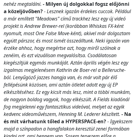
nehéz megtalálni.
- Milyen új dolgokkal fogsz előjönni
a közeljövőben?
- Lesznek igazán érdekes cuccok. Például
a már említett "Meadows" című trackhez lesz egy új videó
projekt is Andrew Brewer-rel (korábban Whiskas FX-ként
nyomult, most One False Move-ként), akivel már dolgoztam
együtt párszor, és most ismét összeálltunk. Neki igazán van
érzéke ahhoz, hogy megértse azt, hogy miről szólnak a
zenéim, és ezt vizuálisan megvalósítsa. Csodálatosan
kiegészítjük egymás munkáját. Aztán április végén lesz egy
izgalmas megjelenésem Kathrin de Boer-rel a Belleruche-
ból. Lenyűgöző jazzes hangja van, és már volt pár élő
fellépésünk közösen, ami aztán ötletet adott egy új EP
elkészítéséhez. Ez egy kicsit más lesz, mint a többi munkám,
de nagyon boldog vagyok, hogy elkészült. A Fields kiadónál
fog megjelenni egy fantasztikus videóval, melyet az egyik
kedvenc videoművészem, Henning M. Lederer készített.
- Na
és mit várhatunk tőled a HYPERSPACE-en?
- Igyekszem
majd a színpadon a hangfalakon keresztül zenei formában
kiadni azt, ami bennem van. Sosem tervezem előre a