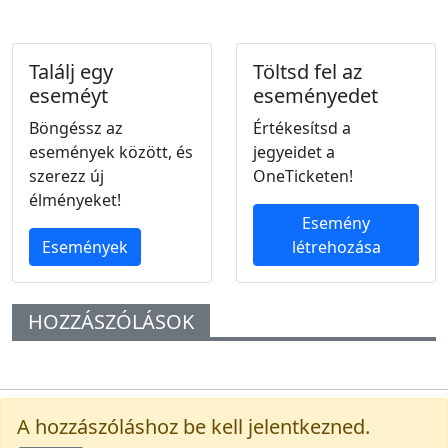
Találj egy
Töltsd fel az
eseméyt
eseményedet
Böngéssz az
Értékesítsd a
események között, és
jegyeidet a
szerezz új
OneTicketen!
élményeket!
Esemény
Események
létrehozása
HOZZÁSZÓLÁSOK
A hozzászóláshoz be kell jelentkezned.