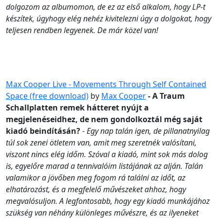
dolgozom az albumomon, de ez az első alkalom, hogy LP-t
készítek, úgyhogy elég nehéz kivitelezni úgy a dolgokat, hogy
teljesen rendben legyenek. De már közel van!
Max Cooper Live - Movements Through Self Contained
Space (free download)
by
Max Cooper
- A Traum
Schallplatten remek hátteret nyújt a
megjelenéseidhez, de nem gondolkoztál még saját
kiadó beindításán?
- Egy nap talán igen, de pillanatnyilag
túl sok zenei ötletem van, amit meg szeretnék valósítani,
viszont nincs elég időm. Szóval a kiadó, mint sok más dolog
is, egyelőre marad a tennivalóim listájának az alján. Talán
valamikor a jövőben meg fogom rá találni az időt, az
elhatározást, és a megfelelő művészeket ahhoz, hogy
megvalósuljon. A legfontosabb, hogy egy kiadó munkájához
szükség van néhány különleges művészre, és az ilyeneket