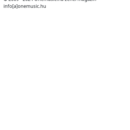
info[a]onemusic.hu