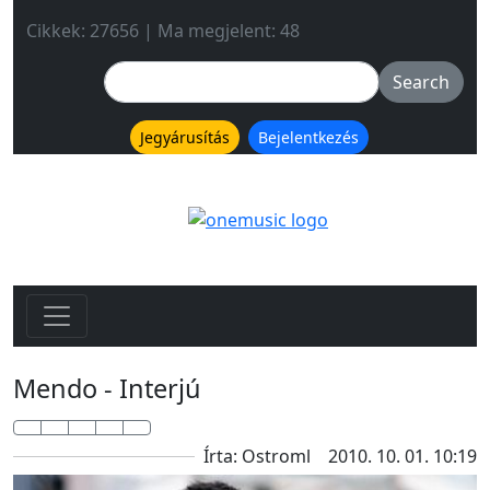
Cikkek: 27656 | Ma megjelent: 48
Jegyárusítás
Bejelentkezés
Mendo - Interjú
Írta: Ostroml
2010. 10. 01. 10:19