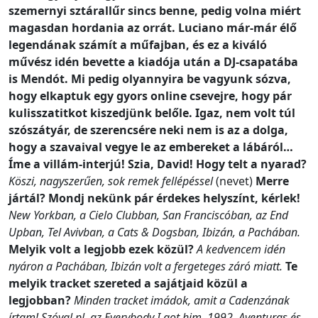
szemernyi sztárallűr sincs benne, pedig volna miért
magasdan hordania az orrát. Luciano már-már élő
legendának számít a műfajban, és ez a kiváló
művész idén bevette a kiadója után a DJ-csapatába
is Mendót. Mi pedig olyannyira be vagyunk sózva,
hogy elkaptuk egy gyors online csevejre, hogy pár
kulisszatitkot kiszedjünk belőle. Igaz, nem volt túl
szószátyár, de szerencsére neki nem is az a dolga,
hogy a szavaival vegye le az embereket a lábáról…
Íme a villám-interjú!
Szia, David! Hogy telt a nyarad?
Köszi, nagyszerűen, sok remek fellépéssel
(nevet)
Merre
jártál? Mondj nekünk pár érdekes helyszínt, kérlek!
New Yorkban, a Cielo Clubban, San Franciscóban, az End
Upban, Tel Avivban, a Cats & Dogsban, Ibizán, a Pachában.
Melyik volt a legjobb ezek közül?
A kedvencem idén
nyáron a Pachában, Ibizán volt a fergeteges záró miatt.
Te
melyik tracket szereted a sajátjaid közül a
legjobban?
Minden tracket imádok, amit a Cadenzának
írtam! Szóval pl. az Everybody I got him, 1992, Aventuras és