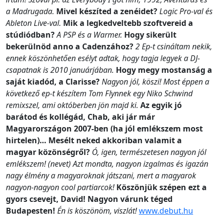
a Madrugada.
Mivel készíted a zenéidet?
Logic Pro-val és
Ableton Live-val.
Mik a legkedveltebb szoftvereid a
stúdiódban?
A PSP és a Warmer.
Hogy sikerült
bekerülnöd anno a Cadenzához?
2 Ep-t csináltam nekik,
ennek köszönhetően esélyt adtak, hogy tagja legyek a DJ-
csapatnak is 2010 januárjában.
Hogy megy mostanság a
saját kiadód, a Clarisse?
Nagyon jól, köszi! Most éppen a
következő ep-t készítem Tom Flynnek egy Niko Schwind
remixszel, ami októberben jön majd ki.
Az egyik jó
barátod és kollégád, Chab, aki jár már
Magyarországon 2007-ben (ha jól emlékszem most
hirtelen)… Mesélt neked akkoriban valamit a
magyar közönségről?
Ó, igen, természetesen nagyon jól
emlékszem! (nevet) Azt mondta, nagyon izgalmas és igazán
nagy élmény a magyaroknak játszani, mert a magyarok
nagyon-nagyon cool partiarcok!
Köszönjük szépen ezt a
gyors csevejt, David! Nagyon várunk téged
Budapesten!
Én is köszönöm, viszlát!
www.debut.hu