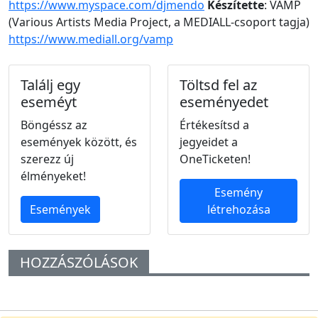
https://www.myspace.com/djmendo
Készítette
: VAMP
(Various Artists Media Project, a MEDIALL-csoport tagja)
https://www.mediall.org/vamp
Találj egy
Töltsd fel az
eseméyt
eseményedet
Böngéssz az
Értékesítsd a
események között, és
jegyeidet a
szerezz új
OneTicketen!
élményeket!
Esemény
Események
létrehozása
HOZZÁSZÓLÁSOK