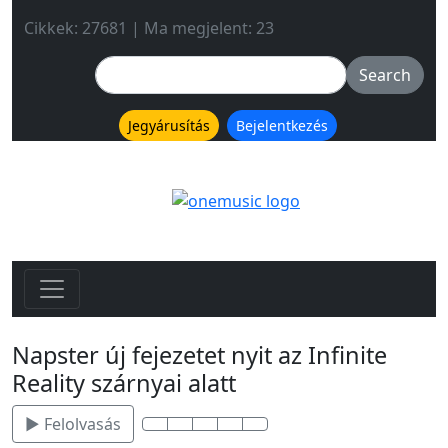
Cikkek: 27681 | Ma megjelent: 23
Jegyárusítás
Bejelentkezés
Napster új fejezetet nyit az Infinite
Reality szárnyai alatt
▶ Felolvasás