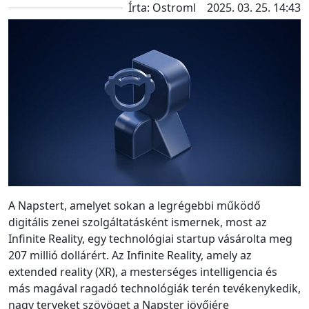
Írta: Ostroml
2025. 03. 25. 14:43
A Napstert, amelyet sokan a legrégebbi működő
digitális zenei szolgáltatásként ismernek, most az
Infinite Reality, egy technológiai startup vásárolta meg
207 millió dollárért. Az Infinite Reality, amely az
extended reality (XR), a mesterséges intelligencia és
más magával ragadó technológiák terén tevékenykedik,
nagy terveket szövöget a Napster jövőjére