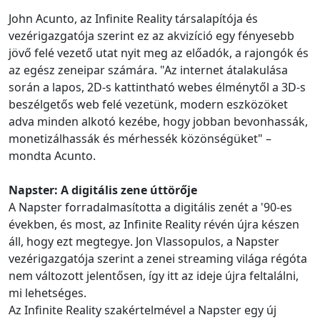
John Acunto, az Infinite Reality társalapítója és
vezérigazgatója szerint ez az akvizíció egy fényesebb
jövő felé vezető utat nyit meg az előadók, a rajongók és
az egész zeneipar számára. "Az internet átalakulása
során a lapos, 2D-s kattintható webes élménytől a 3D-s
beszélgetős web felé vezetünk, modern eszközöket
adva minden alkotó kezébe, hogy jobban bevonhassák,
monetizálhassák és mérhessék közönségüket" –
mondta Acunto.
Napster: A digitális zene úttörője
A Napster forradalmasította a digitális zenét a '90-es
években, és most, az Infinite Reality révén újra készen
áll, hogy ezt megtegye. Jon Vlassopulos, a Napster
vezérigazgatója szerint a zenei streaming világa régóta
nem változott jelentősen, így itt az ideje újra feltalálni,
mi lehetséges.
Az Infinite Reality szakértelmével a Napster egy új