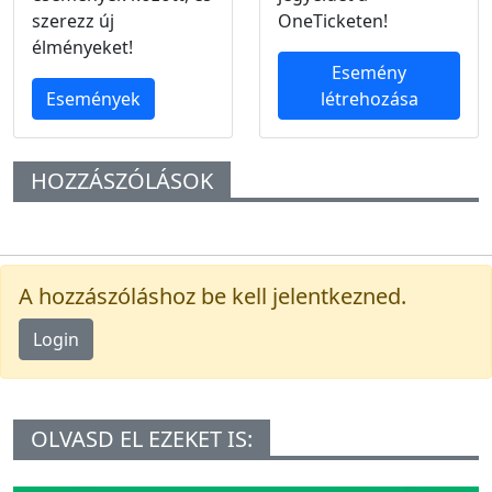
szerezz új
OneTicketen!
élményeket!
Esemény
Események
létrehozása
HOZZÁSZÓLÁSOK
A hozzászóláshoz be kell jelentkezned.
Login
OLVASD EL EZEKET IS: