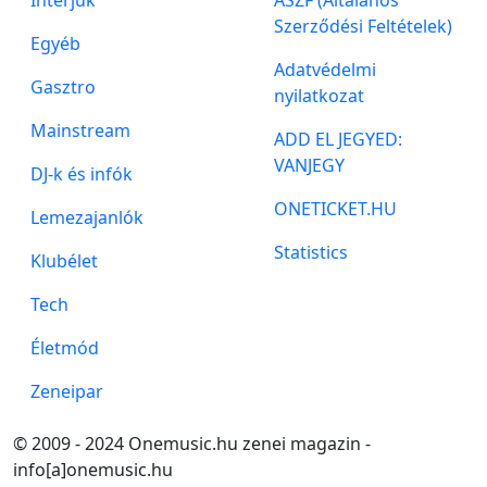
Szerződési Feltételek)
Egyéb
Adatvédelmi
Gasztro
nyilatkozat
Mainstream
ADD EL JEGYED:
VANJEGY
DJ-k és infók
ONETICKET.HU
Lemezajanlók
Statistics
Klubélet
Tech
Életmód
Zeneipar
© 2009 - 2024 Onemusic.hu zenei magazin -
info[a]onemusic.hu