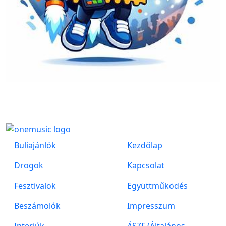
Buliajánlók
Kezdőlap
Drogok
Kapcsolat
Fesztivalok
Együttműködés
Beszámolók
Impresszum
Interjúk
ÁSZF (Általános