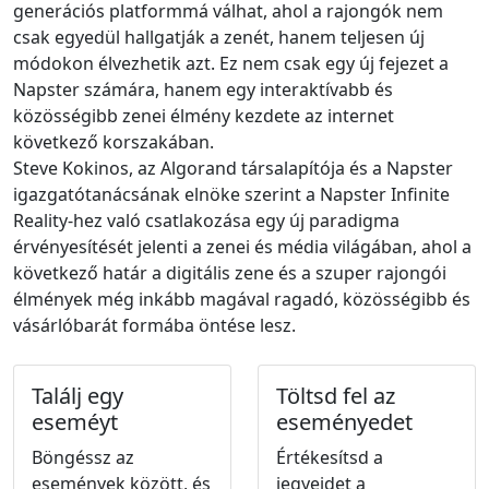
generációs platformmá válhat, ahol a rajongók nem
csak egyedül hallgatják a zenét, hanem teljesen új
módokon élvezhetik azt. Ez nem csak egy új fejezet a
Napster számára, hanem egy interaktívabb és
közösségibb zenei élmény kezdete az internet
következő korszakában.
Steve Kokinos, az Algorand társalapítója és a Napster
igazgatótanácsának elnöke szerint a Napster Infinite
Reality-hez való csatlakozása egy új paradigma
érvényesítését jelenti a zenei és média világában, ahol a
következő határ a digitális zene és a szuper rajongói
élmények még inkább magával ragadó, közösségibb és
vásárlóbarát formába öntése lesz.
Találj egy
Töltsd fel az
eseméyt
eseményedet
Böngéssz az
Értékesítsd a
események között, és
jegyeidet a