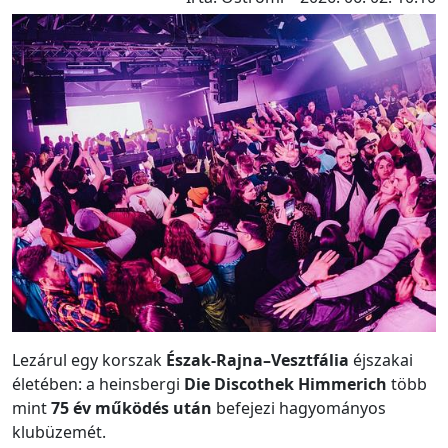
Lezárul egy korszak
Észak-Rajna–Vesztfália
éjszakai
életében: a heinsbergi
Die Discothek Himmerich
több
mint
75 év működés után
befejezi hagyományos
klubüzemét.