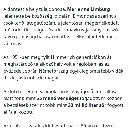
A döntést a hely tulajdonosa,
Marianne Limburg
jelentette be közösségi oldalán. Elmondása szerint a
csökkenő látogatószám, a jelentősen megemelkedett
működési költségek és a koronavírus-járvány hosszú
távú gazdasági hatásai miatt vált elkerülhetetlenné a
változás.
Az 1951-ben megnyílt Himmerich generációkon át
meghatározó találkozóhely volt a régióban, és az
évtizedek során Németország egyik legismertebb vidéki
diszkójává nőtte ki magát.
A klub története számokban is lenyűgöző: fennállása
alatt több mint
25 millió vendéget
fogadott, miközben
a becslések szerint több mint
30 millió liter sör
fogyott
el falai között.
Az utolsó hivatalos klubestet május 30-án rendezték