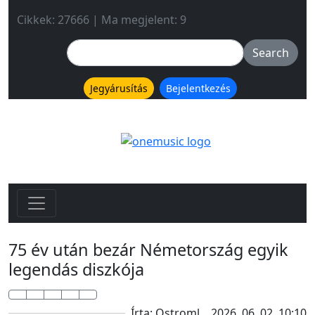
Cikkek: 27666 | Ma megjelent: 9
Jegyárusítás
Bejelentkezés
75 év után bezár Németország egyik
legendás diszkója
Írta: Ostroml
2026. 06. 02. 10:10