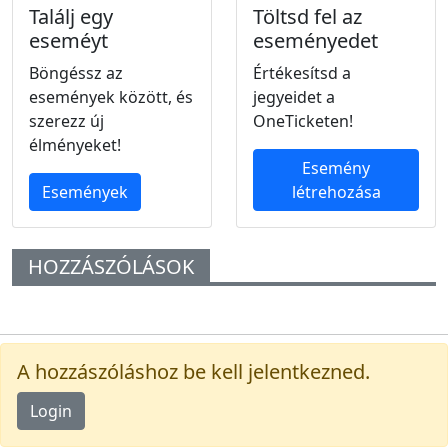
Találj egy
Töltsd fel az
eseméyt
eseményedet
Böngéssz az
Értékesítsd a
események között, és
jegyeidet a
szerezz új
OneTicketen!
élményeket!
Esemény
Események
létrehozása
HOZZÁSZÓLÁSOK
A hozzászóláshoz be kell jelentkezned.
Login