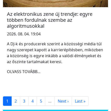
Az elektronikus zene új trendje: egyre
többen fordulnak szembe az
algoritmusokkal
2026. 08. 04. 19:04
A DJ-k és producerek szerint a közösségi média túl
nagy szerepet kapott a karrierépítésben, miközben
a közönség is egyre inkább a valódi élményeket és
az őszinte tartalmakat keresi.
OLVASS TOVÁBB...
1
2
3
4
5
…
Next ›
Last »