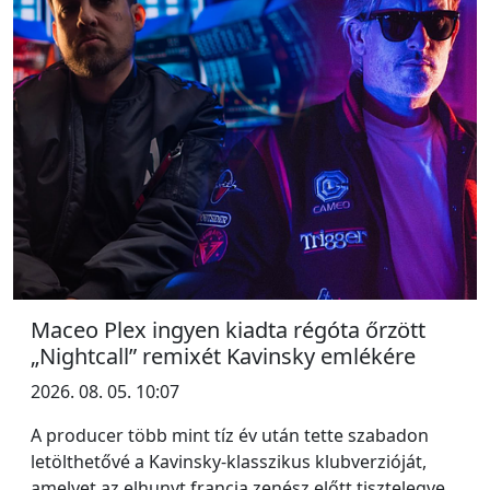
Maceo Plex ingyen kiadta régóta őrzött
„Nightcall” remixét Kavinsky emlékére
2026. 08. 05. 10:07
A producer több mint tíz év után tette szabadon
letölthetővé a Kavinsky-klasszikus klubverzióját,
amelyet az elhunyt francia zenész előtt tisztelegve