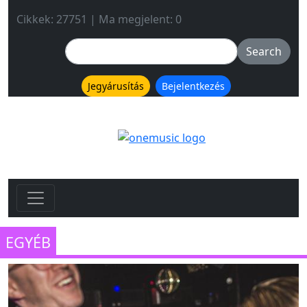
Cikkek: 27751 | Ma megjelent: 0
Jegyárusítás
Bejelentkezés
EGYÉB