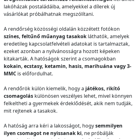
lakóházak postaládáiba, amelyekkel a dílerek új
vásárlókat próbálhatnak megszólítani.
A rendőrség közösségi oldalán közzétett fotókon
színes, feltűnő műanyag tasakok
láthatók, amelyek
eredetileg kapcsolatfelvételi adatokat is tartalmaztak,
ezeket azonban a nyilvánosságra hozott képeken
kitakarták. A hatóságok szerint a csomagokban
kokain, ecstasy, ketamin, hasis, marihuána vagy 3-
MMC
is előfordulhat.
A rendőrök külön kiemelik, hogy a
játékos, rikító
csomagolás
különösen veszélyes lehet, mivel könnyen
felkeltheti a gyermekek érdeklődését, akik nem tudják,
mit rejtenek a tasakok.
A hatóság arra kéri a lakosságot, hogy
semmilyen
ilyen csomagot ne nyissanak ki
, ne próbálják