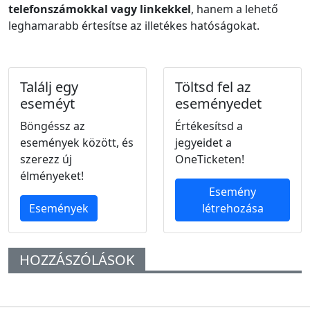
telefonszámokkal vagy linkekkel
, hanem a lehető
leghamarabb értesítse az illetékes hatóságokat.
Találj egy
Töltsd fel az
eseméyt
eseményedet
Böngéssz az
Értékesítsd a
események között, és
jegyeidet a
szerezz új
OneTicketen!
élményeket!
Esemény
Események
létrehozása
HOZZÁSZÓLÁSOK