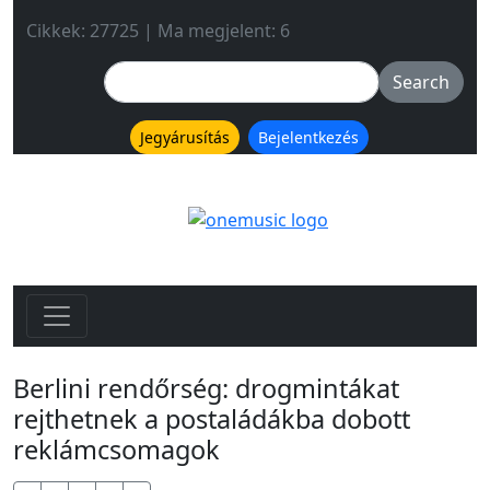
Cikkek: 27725 | Ma megjelent: 6
Jegyárusítás
Bejelentkezés
Berlini rendőrség: drogmintákat
rejthetnek a postaládákba dobott
reklámcsomagok