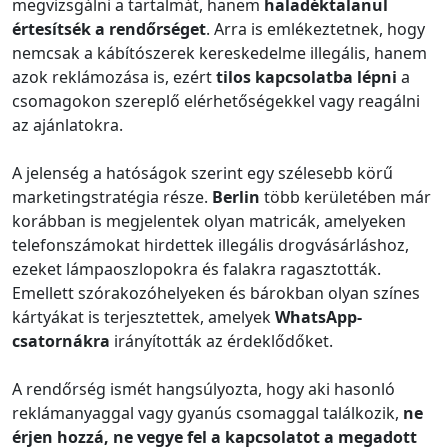
megvizsgálni a tartalmát, hanem
haladéktalanul
értesítsék a rendőrséget
. Arra is emlékeztetnek, hogy
nemcsak a kábítószerek kereskedelme illegális, hanem
azok reklámozása is, ezért
tilos kapcsolatba lépni
a
csomagokon szereplő elérhetőségekkel vagy reagálni
az ajánlatokra.
A jelenség a hatóságok szerint egy szélesebb körű
marketingstratégia része.
Berlin
több kerületében már
korábban is megjelentek olyan matricák, amelyeken
telefonszámokat hirdettek illegális drogvásárláshoz,
ezeket lámpaoszlopokra és falakra ragasztották.
Emellett szórakozóhelyeken és bárokban olyan színes
kártyákat is terjesztettek, amelyek
WhatsApp-
csatornákra
irányították az érdeklődőket.
A rendőrség ismét hangsúlyozta, hogy aki hasonló
reklámanyaggal vagy gyanús csomaggal találkozik,
ne
érjen hozzá, ne vegye fel a kapcsolatot a megadott