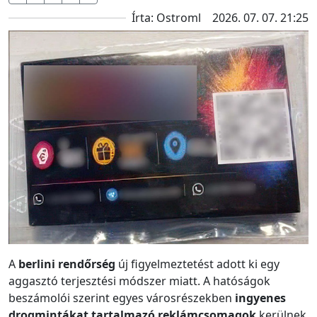
Írta: Ostroml
2026. 07. 07. 21:25
A
berlini rendőrség
új figyelmeztetést adott ki egy
aggasztó terjesztési módszer miatt. A hatóságok
beszámolói szerint egyes városrészekben
ingyenes
drogmintákat tartalmazó reklámcsomagok
kerülnek