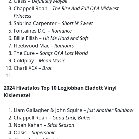
Oasis –
Definitely Maybe
Chappell Roan –
The Rise And Fall Of A Midwest
Princess
Sabrina Carpenter –
Short N’ Sweet
Fontaines D.C. –
Romance
Billie Eilish –
Hit Me Hard And Soft
Fleetwood Mac –
Rumours
The Cure –
Songs Of A Lost World
Coldplay –
Moon Music
Charli XCX –
Brat
2024 Hivatalos Top 10 Legjobban Eladott Vinyl
Kislemezei
Liam Gallagher & John Squire –
Just Another Rainbow
Chappell Roan –
Good Luck, Babe!
Noah Kahan –
Stick Season
Oasis –
Supersonic