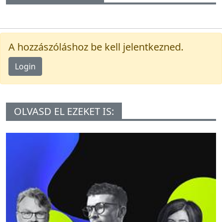
A hozzászóláshoz be kell jelentkezned.
Login
OLVASD EL EZEKET IS: