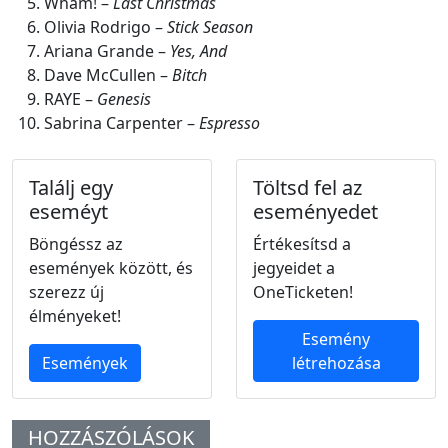
Wham! –
Last Christmas
Olivia Rodrigo –
Stick Season
Ariana Grande –
Yes, And
Dave McCullen –
Bitch
RAYE –
Genesis
Sabrina Carpenter –
Espresso
Találj egy
Töltsd fel az
eseméyt
eseményedet
Böngéssz az
Értékesítsd a
események között, és
jegyeidet a
szerezz új
OneTicketen!
élményeket!
Esemény
Események
létrehozása
HOZZÁSZÓLÁSOK