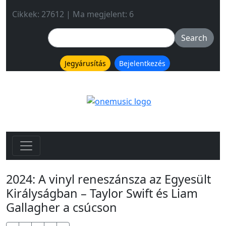
Cikkek: 27612 | Ma megjelent: 6
Jegyárusítás
Bejelentkezés
2024: A vinyl reneszánsza az Egyesült
Királyságban – Taylor Swift és Liam
Gallagher a csúcson