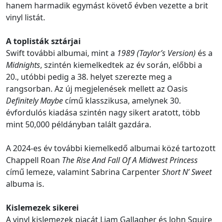
hanem harmadik egymást követő évben vezette a brit
vinyl listát.
A toplisták sztárjai
Swift további albumai, mint a
1989 (Taylor’s Version)
és a
Midnights
, szintén kiemelkedtek az év során, előbbi a
20., utóbbi pedig a 38. helyet szerezte meg a
rangsorban. Az új megjelenések mellett az Oasis
Definitely Maybe
című klasszikusa, amelynek 30.
évfordulós kiadása szintén nagy sikert aratott, több
mint 50,000 példányban talált gazdára.
A 2024-es év további kiemelkedő albumai közé tartozott
Chappell Roan
The Rise And Fall Of A Midwest Princess
című lemeze, valamint Sabrina Carpenter
Short N’ Sweet
albuma is.
Kislemezek sikerei
A vinyl kislemezek piacát Liam Gallagher és John Squire