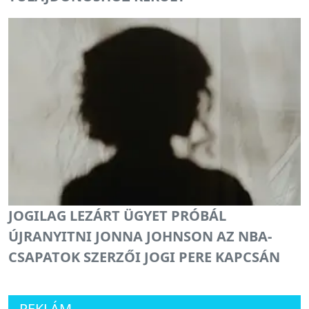
JOGILAG LEZÁRT ÜGYET PRÓBÁL
ÚJRANYITNI JONNA JOHNSON AZ NBA-
CSAPATOK SZERZŐI JOGI PERE KAPCSÁN
REKLÁM