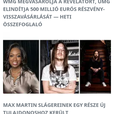
WMG MEGVÁSÁROLJA A REVELATORT, UMG
ELINDÍTJA 500 MILLIÓ EURÓS RÉSZVÉNY-
VISSZAVÁSÁRLÁSÁT — HETI
ÖSSZEFOGLALÓ
MAX MARTIN SLÁGEREINEK EGY RÉSZE ÚJ
TULAJDONOSHOZ KERÜLT