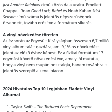
Just Another Rainbow
című közös dala uralta. Emellett
Chappell Roan
Good Luck, Babe!
és Noah Kahan
Stick
Season
című száma is jelentős népszerűségnek
örvendett, tovább erősítve a formátum sikerét.
A vinyl növekedése töretlen
Az év során az Egyesült Királyságban összesen 6,7 millió
vinyl album talált gazdára, ami 9,1%-os növekedést
jelent az előző évhez képest. Ez a fizikai formátum 17.
egymást követő növekedési éve, amely jól mutatja,
hogy a vinyl nem csupán nosztalgia, hanem továbbra is
jelentős szereplő a zenei piacon.
2024 Hivatalos Top 10 Legjobban Eladott Vinyl
Albumai
Taylor Swift –
The Tortured Poets Department