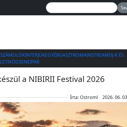
ESZÁMOLÓK
INTERJÚK
EGYÉB
GASZTRO
MAINSTREAM
DJ-K ÉS
ÉLETMÓD
ZENEIPAR
szül a NIBIRII Festival 2026
Írta: Ostroml
2026. 06. 03