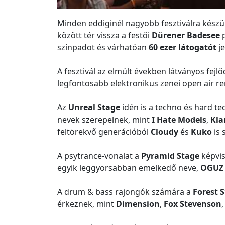
Minden eddiginél nagyobb fesztiválra kész
között tér vissza a festői
Dürener Badesee
p
színpadot és várhatóan
60 ezer látogatót
je
A fesztivál az elmúlt években látványos fe
legfontosabb elektronikus zenei open air r
Az
Unreal Stage
idén is a techno és hard te
nevek szerepelnek, mint
I Hate Models
,
Kla
feltörekvő generációból
Cloudy
és
Kuko
is 
A psytrance-vonalat a
Pyramid Stage
képvis
egyik leggyorsabban emelkedő neve,
OGUZ
A drum & bass rajongók számára a
Forest 
érkeznek, mint
Dimension
,
Fox Stevenson