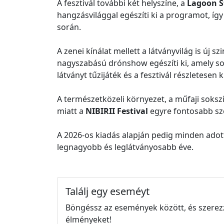
A fesztivál további két helyszíne, a
Lagoon S
hangzásvilággal egészíti ki a programot, íg
során.
A zenei kínálat mellett a látványvilág is új
nagyszabású drónshow egészíti ki, amely s
látványt tűzijáték és a fesztivál részletesen 
A természetközeli környezet, a műfaji soks
miatt a
NIBIRII Festival
egyre fontosabb sze
A 2026-os kiadás alapján pedig minden adot
legnagyobb és leglátványosabb éve.
Találj egy eseméyt
Böngéssz az események között, és szerez
élményeket!