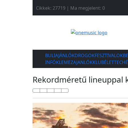
Cikkek: 27719 | Ma megjelent: 0
BULIAJÁNLÓK
DROGOK
FESZTIVALOK
B
INFÓK
LEMEZAJANLÓK
KLUBÉLET
TECH
Rekordméretű lineuppal ké