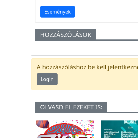
Események
HOZZÁSZÓLÁSOK
A hozzászóláshoz be kell jelentkezn
Login
OLVASD EL EZEKET IS: