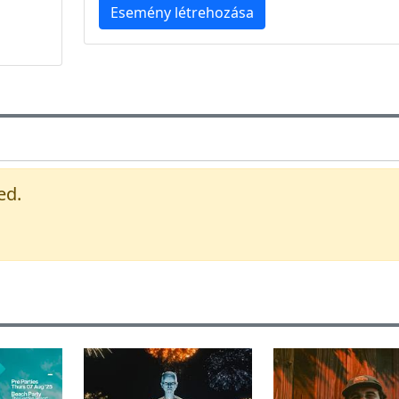
Esemény létrehozása
ed.