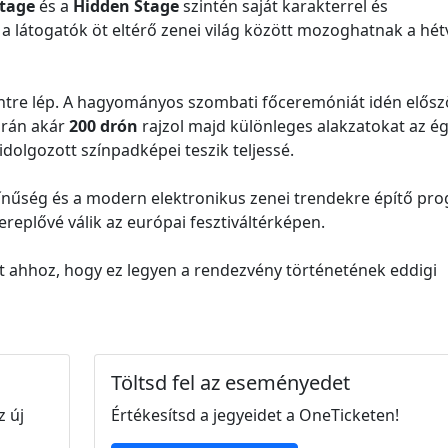
tage
és a
Hidden Stage
szintén saját karakterrel és
y a látogatók öt eltérő zenei világ között mozoghatnak a hé
 szintre lép. A hagyományos szombati főceremóniát idén elősz
orán akár
200 drón
rajzol majd különleges alakzatokat az ég
kidolgozott színpadképei teszik teljessé.
zínűség és a modern elektronikus zenei trendekre építő pr
replővé válik az európai fesztiváltérképen.
t ahhoz, hogy ez legyen a rendezvény történetének eddigi
Töltsd fel az eseményedet
z új
Értékesítsd a jegyeidet a OneTicketen!