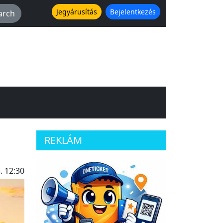
Jegyárusítás
Bejelentkezés
REKLÁM
. 12:30