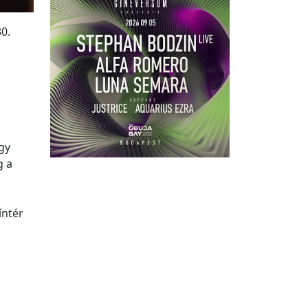
30.
gy
g a
íntér