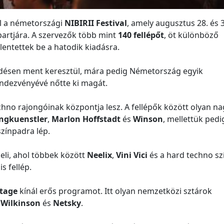
ül a németországi
NIBIRII Festival
, amely augusztus 28. és 
artjára. A szervezők több mint
140 fellépőt
, öt különböző
lentettek be a hatodik kiadásra.
jlődésen ment keresztül, mára pedig Németország egyik
endezvényévé nőtte ki magát.
chno rajongóinak központja lesz. A fellépők között olyan na
ngkuenstler
,
Marlon Hoffstadt
és
Winson
, mellettük pedi
színpadra lép.
eli, ahol többek között
Neelix
,
Vini Vici
és a hard techno sz
is fellép.
Stage
kínál erős programot. Itt olyan nemzetközi sztárok
,
Wilkinson
és
Netsky
.