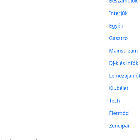
Beszámolók
Interjúk
Egyéb
Gasztro
Mainstream
DJ-k és infók
Lemezajanló
Klubélet
Tech
Életmód
Zeneipar