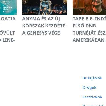
ROATIA
ANYMA ÉS AZ ÚJ
TAPE B ELIND
J
KORSZAK KEZDETE:
ELSŐ DNB
BŐVÜLT
A GENESYS VÉGE
TURNÉJÁT ÉSZ
 LINE-
AMERIKÁBAN
Buliajánlók
Drogok
Fesztivalok