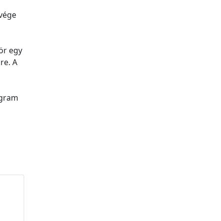
tvége
ör egy
re. A
ogram