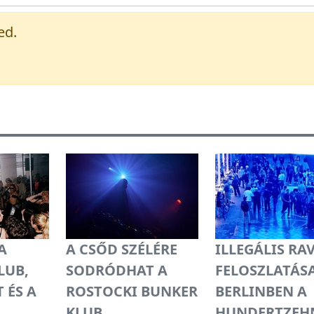
ed.
A
A CSŐD SZÉLÉRE
ILLEGÁLIS RA
LUB,
SODRÓDHAT A
FELOSZLATÁS
 ÉS A
ROSTOCKI BUNKER
BERLINBEN A
KLUB
HUNDERTZEHN