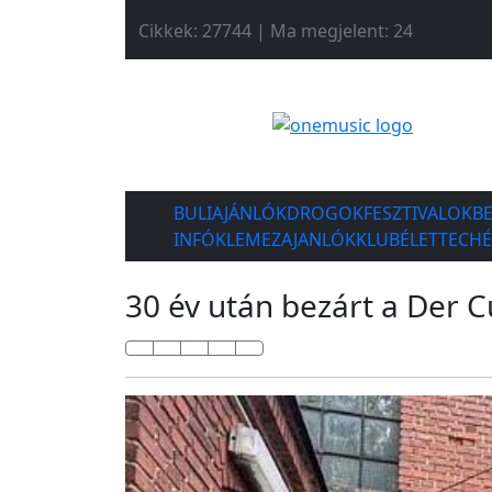
Cikkek: 27744 | Ma megjelent: 24
BULIAJÁNLÓK
DROGOK
FESZTIVALOK
B
INFÓK
LEMEZAJANLÓK
KLUBÉLET
TECH
30 év után bezárt a Der C