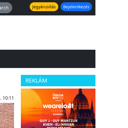
Jegyárusítás
Bejelentkezés
REKLÁM
. 10:11