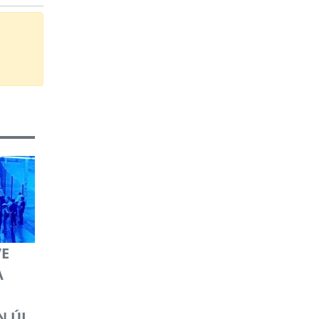
VE
A
 ÚJ