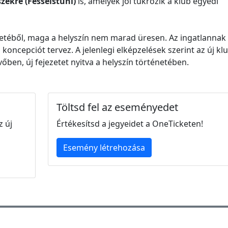
székre (Fesselstuhl)
is, amelyek jól tükrözik a klub egyedi
 életéből, maga a helyszín nem marad üresen. Az ingatlanna
új koncepciót tervez. A jelenlegi elképzelések szerint az új kl
őben, új fejezetet nyitva a helyszín történetében.
Töltsd fel az eseményedet
z új
Értékesítsd a jegyeidet a OneTicketen!
Esemény létrehozása