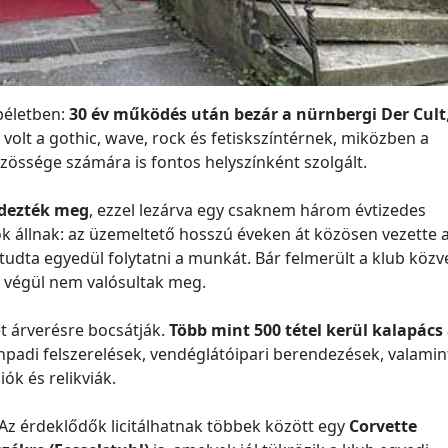
béletben:
30 év működés után bezár a nürnbergi Der Cult
olt a gothic, wave, rock és fetiskszíntérnek, miközben a
zössége számára is fontos helyszínként szolgált.
ndezték meg
, ezzel lezárva egy csaknem három évtizedes
k állnak: az üzemeltető hosszú éveken át közösen vezette 
tudta egyedül folytatni a munkát. Bár felmerült a klub közv
 végül nem valósultak meg.
t árverésre bocsátják.
Több mint 500 tétel kerül kalapács
npadi felszerelések, vendéglátóipari berendezések, valamin
ók és relikviák.
Az érdeklődők licitálhatnak többek között egy
Corvette