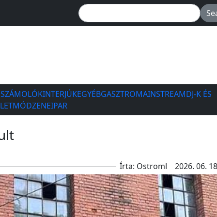
ESZÁMOLÓK
INTERJÚK
EGYÉB
GASZTRO
MAINSTREAM
DJ-K ÉS
ÉLETMÓD
ZENEIPAR
ult
Írta: Ostroml
2026. 06. 18