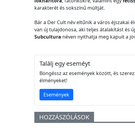
lökhárítóra
, fatönkökre, valamint egy
fétis
karakterét és sokszínű múltját.
Bár a Der Cult név eltűnik a város éjszakai
van új tulajdonosa, aki teljes átalakítást és 
Subcultura
néven nyithatja meg kapuit a jöv
Találj egy eseméyt
Böngéssz az események között, és szerez
élményeket!
Események
HOZZÁSZÓLÁSOK