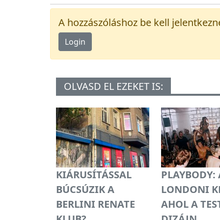
A hozzászóláshoz be kell jelentkezn
Login
OLVASD EL EZEKET IS:
KIÁRUSÍTÁSSAL
PLAYBODY: 
BÚCSÚZIK A
LONDONI K
BERLINI RENATE
AHOL A TEST
KLUB?
DIZÁJN