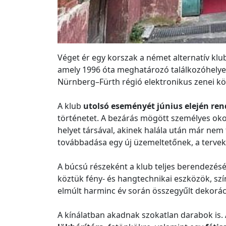
Véget ér egy korszak a német alternatív klu
amely 1996 óta meghatározó találkozóhelye v
Nürnberg–Fürth régió elektronikus zenei kö
A klub
utolsó eseményét június elején re
történetet. A bezárás mögött személyes oko
helyet társával, akinek halála után már nem 
továbbadása egy új üzemeltetőnek, a tervek
A búcsú részeként a klub teljes berendezésé
köztük fény- és hangtechnikai eszközök, szí
elmúlt harminc év során összegyűlt dekoráci
A kínálatban akadnak szokatlan darabok is. 