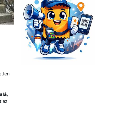
,
a
etlen
 alá
,
t az