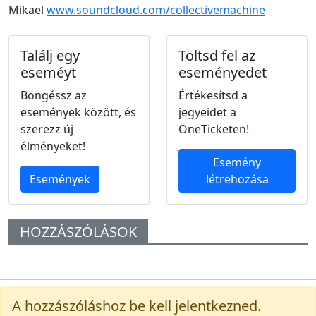
Mikael
www.soundcloud.com/collectivemachine
Találj egy
Töltsd fel az
eseméyt
eseményedet
Böngéssz az
Értékesítsd a
események között, és
jegyeidet a
szerezz új
OneTicketen!
élményeket!
Esemény
Események
létrehozása
HOZZÁSZÓLÁSOK
A hozzászóláshoz be kell jelentkezned.