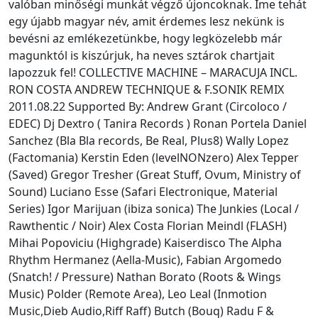
valóban minőségi munkát végző újoncoknak. Íme tehát
egy újabb magyar név, amit érdemes lesz nekünk is
bevésni az emlékezetünkbe, hogy legközelebb már
magunktól is kiszúrjuk, ha neves sztárok chartjait
lapozzuk fel! COLLECTIVE MACHINE – MARACUJA INCL.
RON COSTA ANDREW TECHNIQUE & F.SONIK REMIX
2011.08.22 Supported By: Andrew Grant (Circoloco /
EDEC) Dj Dextro ( Tanira Records ) Ronan Portela Daniel
Sanchez (Bla Bla records, Be Real, Plus8) Wally Lopez
(Factomania) Kerstin Eden (levelNONzero) Alex Tepper
(Saved) Gregor Tresher (Great Stuff, Ovum, Ministry of
Sound) Luciano Esse (Safari Electronique, Material
Series) Igor Marijuan (ibiza sonica) The Junkies (Local /
Rawthentic / Noir) Alex Costa Florian Meindl (FLASH)
Mihai Popoviciu (Highgrade) Kaiserdisco The Alpha
Rhythm Hermanez (Aella-Music), Fabian Argomedo
(Snatch! / Pressure) Nathan Borato (Roots & Wings
Music) Polder (Remote Area), Leo Leal (Inmotion
Music,Dieb Audio,Riff Raff) Butch (Bouq) Radu F &