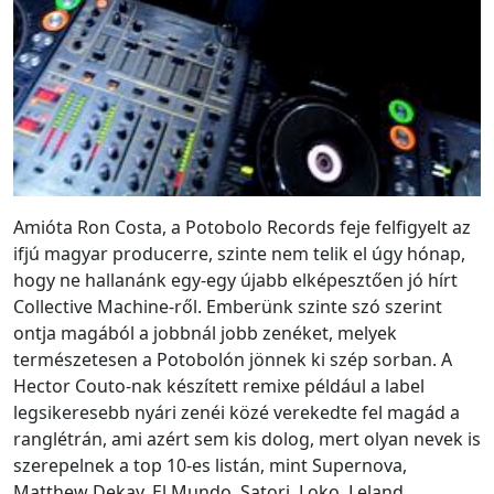
Amióta Ron Costa, a Potobolo Records feje felfigyelt az
ifjú magyar producerre, szinte nem telik el úgy hónap,
hogy ne hallanánk egy-egy újabb elképesztően jó hírt
Collective Machine-ről. Emberünk szinte szó szerint
ontja magából a jobbnál jobb zenéket, melyek
természetesen a Potobolón jönnek ki szép sorban. A
Hector Couto-nak készített remixe például a label
legsikeresebb nyári zenéi közé verekedte fel magád a
ranglétrán, ami azért sem kis dolog, mert olyan nevek is
szerepelnek a top 10-es listán, mint Supernova,
Matthew Dekay, El Mundo, Satori, Loko, Leland