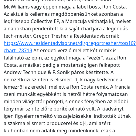
McWilliams vagy éppen maga a label boss, Ron Costa.
Az aktuális kellemes megdöbbenésünket azonban a
legfrissebb Collective EP, a Maracuja válthatja ki, melyet
a napokban penderített ki a saját chartjára a legendás
tech-mester, Gregor Tresher a Residentadvisornál:
https://www.residentadvisor.net/dj/gregortresher/top10?
chart=78713
Az eredeti verzió mellett két remix is
található az ep-n, az egyiket maga a “vezér”, azaz Ron
Costa, a másikat pedig a mostanság igen felkapott
Andrew Technique & F. Sonik páros készítette. A
nemzetközi szinten is elismert dj-k nagy kedvence a
lemezről az eredeti mellett a Ron Costa remix. A francia
zseni munkáit egyébként is hétről hétre folyamatosan
minden világsztár pörgeti, s ennek fényében az előbbi
tény már szinte előre borítékolható volt. A kiadványt
igen figyelemreméltó visszajelzésekkel indították útnak
a szakma elismert producerei és dj-i, ami azért
külhonban nem adatik meg mindenkinek, csak a