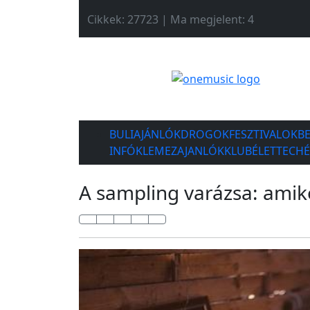
Cikkek: 27723 | Ma megjelent: 4
BULIAJÁNLÓK
DROGOK
FESZTIVALOK
B
INFÓK
LEMEZAJANLÓK
KLUBÉLET
TECH
A sampling varázsa: amiko