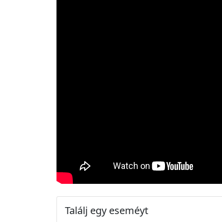
Találj egy eseméyt