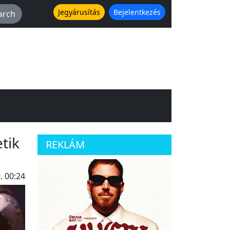
Jegyárusítás
Bejelentkezés
tik
REKLÁM
. 00:24