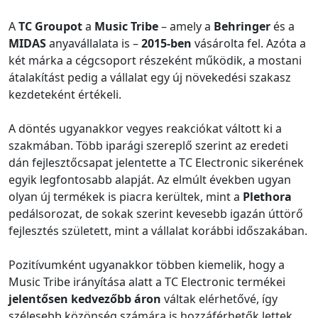
A
TC Groupot
a
Music Tribe
– amely a
Behringer
és a
MIDAS
anyavállalata is –
2015-ben
vásárolta fel. Azóta a
két márka a cégcsoport részeként működik, a mostani
átalakítást pedig a vállalat egy új növekedési szakasz
kezdeteként értékeli.
A döntés ugyanakkor vegyes reakciókat váltott ki a
szakmában. Több iparági szereplő szerint az eredeti
dán fejlesztőcsapat jelentette a TC Electronic sikerének
egyik legfontosabb alapját. Az elmúlt években ugyan
olyan új termékek is piacra kerültek, mint a
Plethora
pedálsorozat, de sokak szerint kevesebb igazán úttörő
fejlesztés született, mint a vállalat korábbi időszakában.
Pozitívumként ugyanakkor többen kiemelik, hogy a
Music Tribe irányítása alatt a TC Electronic termékei
jelentősen kedvezőbb áron
váltak elérhetővé, így
szélesebb közönség számára is hozzáférhetők lettek.