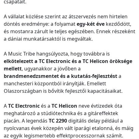
csapatait.
A vállalat közlése szerint az átszervezés nem hirtelen
döntés eredménye: a folyamat
egy-két éve
kezdődött,
és mostanra zárult le teljes egészében. Ennek részeként
a dániai munkatársaktól is megváltak.
A Music Tribe hangsúlyozta, hogy továbbra is
elkötelezett a TC Electronic és a TC Helicon öröksége
mellett
, ugyanakkor a jövőben a
brandmenedzsmentet és a kutatás-fejlesztést
a
manchesteri központból irányítják. Emellett
Olaszországban is bővítik fejlesztői kapacitásaikat.
A
TC Electronic
és a
TC Helicon
neve évtizedek óta
meghatározó a stúdiótechnika és a gitáreffektek
piacán. A legendás
TC 2290
digitális delay például a
nyolcvanas évek közepén vált iparági etalonná, és máig
az egyik legismertebb effektprocesszornak számít.