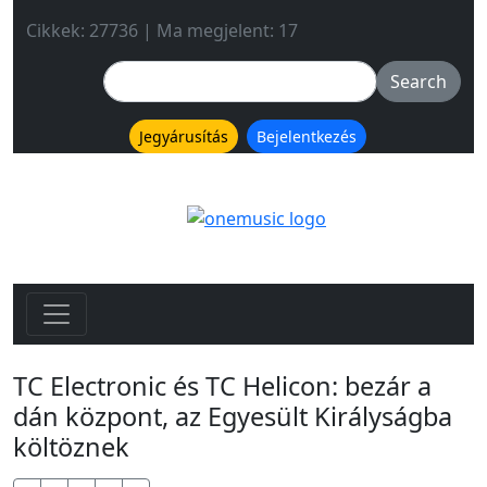
Cikkek: 27736 | Ma megjelent: 17
Jegyárusítás
Bejelentkezés
TC Electronic és TC Helicon: bezár a
dán központ, az Egyesült Királyságba
költöznek