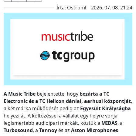
Írta: Ostroml
2026. 07. 08. 21:24
A Music Tribe
bejelentette, hogy
bezárta a TC
Electronic és a TC Helicon dániai, aarhusi központját
,
a két márka működését pedig az
Egyesült Királyságba
helyezi át. A költözéssel a vállalat egy helyre vonja
legismertebb audioipari márkáit, köztük a
MIDAS
, a
Turbosound
, a
Tannoy
és az
Aston Microphones