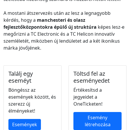
A mostani átszervezés után az lesz a legnagyobb
kérdés, hogy a
manchesteri és olasz
fejlesztőközpontokra épülő új struktúra
képes lesz-e
megőrizni a TC Electronic és a TC Helicon innovatív
szemléletét, miközben új lendületet ad a két ikonikus
márka jövőjének.
Találj egy
Töltsd fel az
eseméyt
eseményedet
Böngéssz az
Értékesítsd a
események között, és
jegyeidet a
szerezz új
OneTicketen!
élményeket!
Esemény
Események
létrehozása