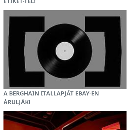
ETIKET-TEL!
A BERGHAIN ITALLAPJÁT EBAY-EN
ÁRULJÁK!