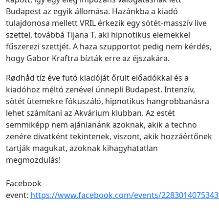
Budapest az egyik állomása. Hazánkba a kiadó
tulajdonosa mellett VRIL érkezik egy sötét-masszív live
szettel, továbbá Tijana T, aki hipnotikus elemekkel
fűszerezi szettjét. A haza szupportot pedig nem kérdés,
hogy Gabor Kraftra bízták erre az éjszakára.
Rødhåd tíz éve futó kiadóját őrült előadókkal és a
kiadóhoz méltó zenével ünnepli Budapest. Intenzív,
sötét ütemekre fókuszáló, hipnotikus hangrobbanásra
lehet számítani az Akvárium klubban. Az estét
semmiképp nem ajánlanánk azoknak, akik a techno
zenére divatként tekintenek, viszont, akik hozzáértőnek
tartják magukat, azoknak kihagyhatatlan
megmozdulás!
Facebook
event:
https://www.facebook.com/events/2283014075343