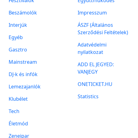
Fesztivalok
Együttműködés
Beszámolók
Impresszum
Interjúk
ÁSZF (Általános
Szerződési Feltételek)
Egyéb
Adatvédelmi
Gasztro
nyilatkozat
Mainstream
ADD EL JEGYED:
VANJEGY
DJ-k és infók
ONETICKET.HU
Lemezajanlók
Statistics
Klubélet
Tech
Életmód
Zeneipar