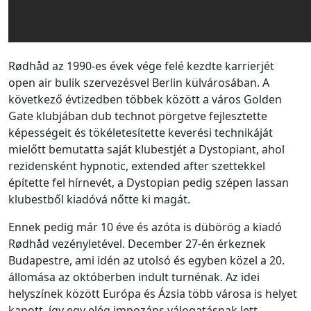
Rødhåd az 1990-es évek vége felé kezdte karrierjét
open air bulik szervezésvel Berlin külvárosában. A
következő évtizedben többek között a város Golden
Gate klubjában dub technot pörgetve fejlesztette
képességeit és tökéletesítette keverési technikáját
mielőtt bemutatta saját klubestjét a Dystopiant, ahol
rezidensként hypnotic, extended after szettekkel
építette fel hírnevét, a Dystopian pedig szépen lassan
klubestből kiadóvá nőtte ki magát.
Ennek pedig már 10 éve és azóta is dübörög a kiadó
Rødhåd vezényletével. December 27-én érkeznek
Budapestre, ami idén az utolsó és egyben közel a 20.
állomása az októberben indult turnénak. Az idei
helyszínek között Európa és Ázsia több városa is helyet
kapott, így egy elég impozáns válogatásnak lett