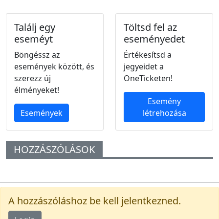
Találj egy
Töltsd fel az
eseméyt
eseményedet
Böngéssz az
Értékesítsd a
események között, és
jegyeidet a
szerezz új
OneTicketen!
élményeket!
Esemény
Események
létrehozása
HOZZÁSZÓLÁSOK
A hozzászóláshoz be kell jelentkezned.