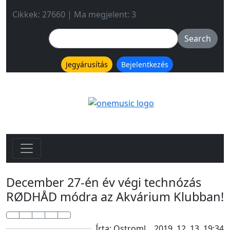
Cikkek: 27660 | Ma megjelent: 3
Jegyárusítás
Bejelentkezés
December 27-én év végi technózás
RØDHÅD módra az Akvárium Klubban!
Írta: Ostroml
2019. 12. 13. 19:34