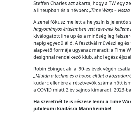
Steffen Charles azt akarta, hogy a TW egy z
a lineupban és a névben:
„Time Warp – vissza 
A zenei fókusz mellett a helyszín is jelentős 
hagyományos értelemben vett rave-nek kellene l
kiválogatott line up és a minőségileg felsze
napig egyedülálló. A fesztivál művészileg és
alapvető formája ugyanaz maradt: a Time W
designnal rendelkező klub, ahol egész éjsza
Robin Ebinger, aki a '90-es évek végén csat
„Miután a techno és a house eltűnt a közradarról
kudarc ellenére a résztvevők száma nőtt ism
a COVID miatt 2 év sajnos kimaradt, 2023-ban
Ha szeretnél te is részese lenni a Time W
jubileumi kiadásra Mannheimbe!