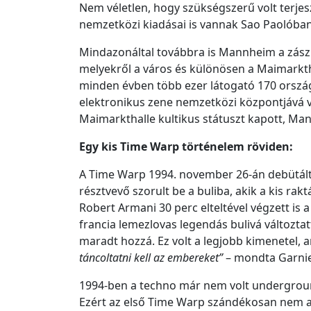
Nem véletlen, hogy szükségszerű volt terje
nemzetközi kiadásai is vannak Sao Paolóba
Mindazonáltal továbbra is Mannheim a zász
melyekről a város és különösen a Maimarkth
minden évben több ezer látogató 170 ország
elektronikus zene nemzetközi központjává 
Maimarkthalle kultikus státuszt kapott, M
Egy kis Time Warp történelem röviden:
A Time Warp 1994. november 26-án debütál
résztvevő szorult be a buliba, akik a kis ra
Robert Armani 30 perc elteltével végzett is a
francia lemezlovas legendás bulivá változta
maradt hozzá. Ez volt a legjobb kimenetel, 
táncoltatni kell az embereket”
– mondta Garnier
1994-ben a techno már nem volt undergroun
Ezért az első Time Warp szándékosan nem aka