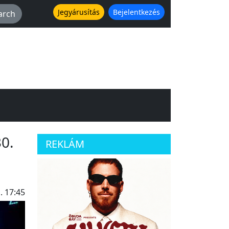
Jegyárusítás
Bejelentkezés
0.
REKLÁM
. 17:45