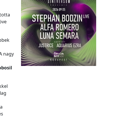
totta
öve
öbbek
 A nagy
obosil
kkel
lag
 a
és