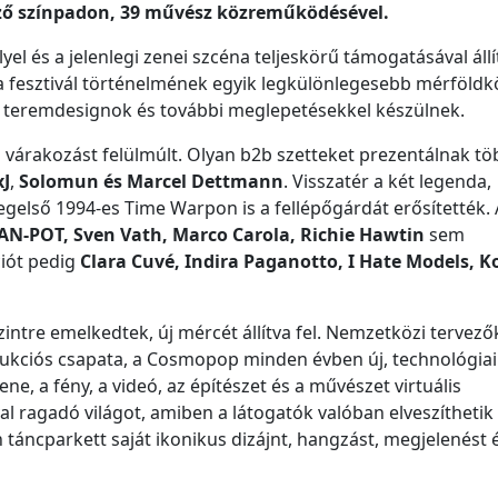
ző színpadon, 39 művész közreműködésével.
l és a jelenlegi zenei szcéna teljeskörű támogatásával állí
a fesztivál történelmének egyik legkülönlegesebb mérföldk
j teremdesignok és további meglepetésekkel készülnek.
várakozást felülmúlt. Olyan b2b szetteket prezentálnak t
xJ
,
Solomun és Marcel Dettmann
. Visszatér a két legenda,
legelső 1994-es Time Warpon is a fellépőgárdát erősítették.
PAN-POT, Sven Vath, Marco Carola, Richie Hawtin
sem
ciót pedig
Clara Cuvé, Indira Paganotto, I Hate Models, K
intre emelkedtek, új mércét állítva fel. Nemzetközi tervező
kciós csapata, a Cosmopop minden évben új, technológiai
zene, a fény, a videó, az építészet és a művészet virtuális
 ragadó világot, amiben a látogatók valóban elveszíthetik
táncparkett saját ikonikus dizájnt, hangzást, megjelenést 