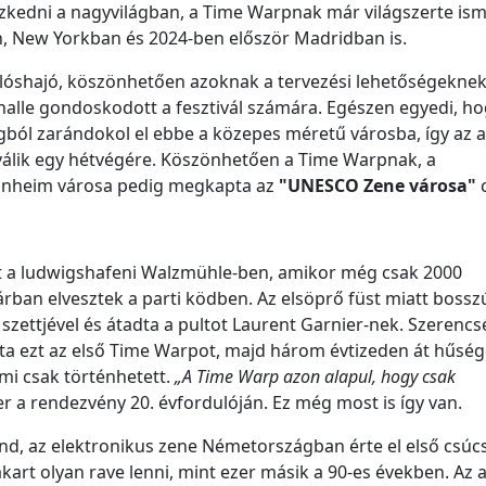
szkedni a nagyvilágban, a Time Warpnak már világszerte ism
n, New Yorkban és 2024-ben először Madridban is.
lóshajó, köszönhetően azoknak a tervezési lehetőségeknek
alle gondoskodott a fesztivál számára. Egészen egyedi, h
ból zarándokol el ebbe a közepes méretű városba, így az 
válik egy hétvégére. Köszönhetően a Time Warpnak, a
annheim városa pedig megkapta az
"UNESCO Zene városa"
c
t a ludwigshafeni Walzmühle-ben, amikor még csak 2000
ktárban elvesztek a parti ködben. Az elsöprő füst miatt bossz
 szettjével és átadta a pultot Laurent Garnier-nek. Szerencs
tta ezt az első Time Warpot, majd három évtizeden át hűség
ami csak történhetett.
„A Time Warp azon alapul, hogy csak
 a rendezvény 20. évfordulóján. Ez még most is így van.
d, az elektronikus zene Németországban érte el első csúcs
rt olyan rave lenni, mint ezer másik a 90-es években. Az a