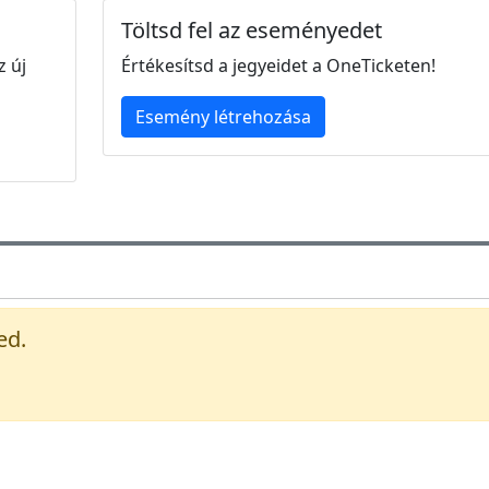
Töltsd fel az eseményedet
z új
Értékesítsd a jegyeidet a OneTicketen!
Esemény létrehozása
ed.