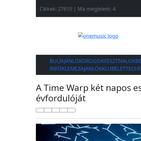
Cikkek: 27610 | Ma megjelent: 4
BULIAJÁNLÓK
DROGOK
FESZTIVALOK
B
INFÓK
LEMEZAJANLÓK
KLUBÉLET
TECH
A Time Warp két napos e
évfordulóját