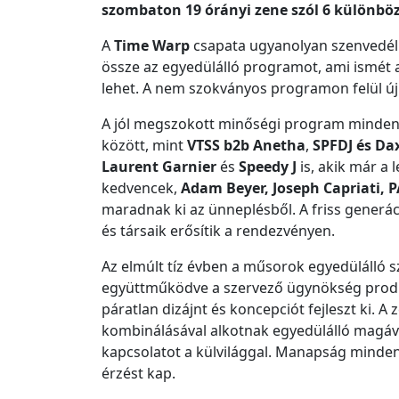
szombaton 19 órányi zene szól 6 különbö
A
Time Warp
csapata ugyanolyan szenvedéllye
össze az egyedülálló programot, ami ismét 
lehet. A nem szokványos programon felül ú
A jól megszokott minőségi program minden 
között, mint
VTSS b2b Anetha
,
SPFDJ és Da
Laurent Garnier
és
Speedy J
is, akik már a 
kedvencek,
Adam Beyer, Joseph Capriati, 
maradnak ki az ünneplésből. A friss generá
és társaik erősítik a rendezvényen.
Az elmúlt tíz évben a műsorok egyedülálló sz
együttműködve a szervező ügynökség produ
páratlan dizájnt és koncepciót fejleszt ki. A 
kombinálásával alkotnak egyedülálló magával
kapcsolatot a külvilággal. Manapság minden 
érzést kap.