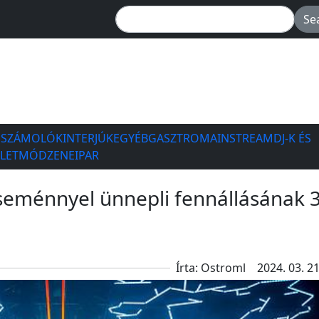
ESZÁMOLÓK
INTERJÚK
EGYÉB
GASZTRO
MAINSTREAM
DJ-K ÉS
ÉLETMÓD
ZENEIPAR
seménnyel ünnepli fennállásának 3
Írta: Ostroml
2024. 03. 21