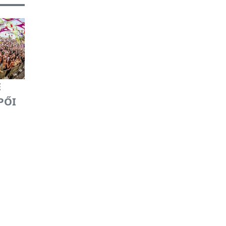
E
PŐI