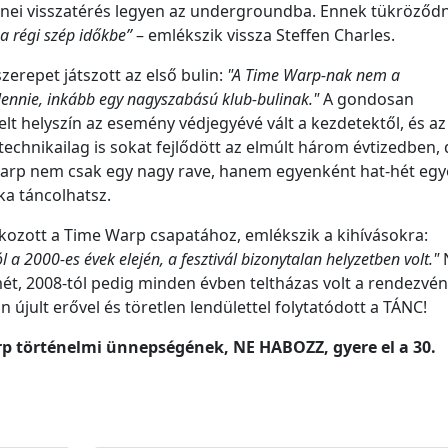
enei visszatérés legyen az undergroundba. Ennek tükröződni
a régi szép időkbe”
– emlékszik vissza Steffen Charles.
szerepet játszott az első bulin:
"A Time Warp-nak nem a
ennie, inkább egy nagyszabású klub-bulinak."
A gondosan
relt helyszín az esemény védjegyévé vált a kezdetektől, és az
 technikailag is sokat fejlődött az elmúlt három évtizedben,
arp nem csak egy nagy rave, hanem egyenként hat-hét egy
ka táncolhatsz.
lakozott a Time Warp csapatához, emlékszik a kihívásokra:
 a 2000-es évek elején, a fesztivál bizonytalan helyzetben volt."
ét, 2008-tól pedig minden évben teltházas volt a rendezvén
 újult erővel és töretlen lendülettel folytatódott a TÁNC!
arp történelmi ünnepségének, NE HABOZZ, gyere el a 30.