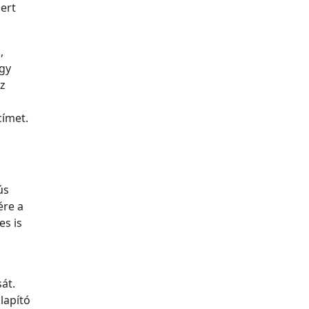
ert
,
ogy
az
ímet.
ús
ére a
es is
át.
lapító