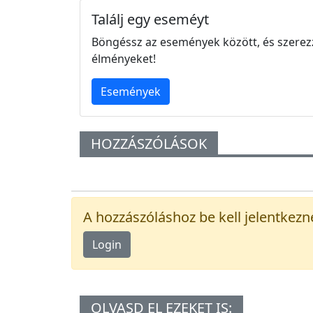
Találj egy eseméyt
Böngéssz az események között, és szerez
élményeket!
Események
HOZZÁSZÓLÁSOK
A hozzászóláshoz be kell jelentkezn
Login
OLVASD EL EZEKET IS: