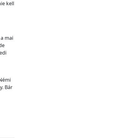
e kell
 a mai
 de
edi
Némi
y. Bár