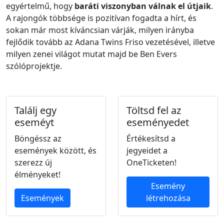
egyértelmű, hogy
baráti viszonyban válnak el útjaik
.
A rajongók többsége is pozitívan fogadta a hírt, és
sokan már most kíváncsian várják, milyen irányba
fejlődik tovább az Adana Twins Friso vezetésével, illetve
milyen zenei világot mutat majd be Ben Evers
szólóprojektje.
Találj egy
Töltsd fel az
eseméyt
eseményedet
Böngéssz az
Értékesítsd a
események között, és
jegyeidet a
szerezz új
OneTicketen!
élményeket!
Esemény
Események
létrehozása