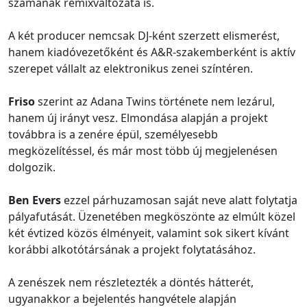
számának remixváltozata is.
A két producer nemcsak DJ-ként szerzett elismerést,
hanem kiadóvezetőként és A&R-szakemberként is aktív
szerepet vállalt az elektronikus zenei színtéren.
Friso
szerint az Adana Twins története nem lezárul,
hanem új irányt vesz. Elmondása alapján a projekt
továbbra is a zenére épül, személyesebb
megközelítéssel, és már most több új megjelenésen
dolgozik.
Ben Evers
ezzel párhuzamosan saját neve alatt folytatja
pályafutását. Üzenetében megköszönte az elmúlt közel
két évtized közös élményeit, valamint sok sikert kívánt
korábbi alkotótársának a projekt folytatásához.
A zenészek nem részletezték a döntés hátterét,
ugyanakkor a bejelentés hangvétele alapján