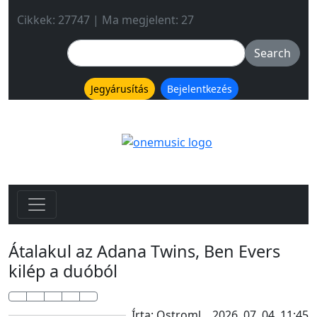
Cikkek: 27747 | Ma megjelent: 27
Jegyárusítás
Bejelentkezés
Átalakul az Adana Twins, Ben Evers
kilép a duóból
Írta: Ostroml
2026. 07. 04. 11:45