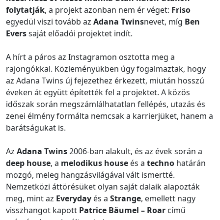
folytatják
, a projekt azonban nem ér véget:
Friso
egyedül viszi tovább az
Adana Twins
nevet, míg
Ben
Evers
saját előadói projektet indít.
A hírt a páros az Instagramon osztotta meg a
rajongókkal. Közleményükben úgy fogalmaztak, hogy
az Adana Twins új fejezethez érkezett, miután hosszú
éveken át együtt építették fel a projektet. A közös
időszak során megszámlálhatatlan fellépés, utazás és
zenei élmény formálta nemcsak a karrierjüket, hanem a
barátságukat is.
Az
Adana Twins
2006-ban alakult, és az évek során a
deep house
, a
melodikus house
és a
techno
határán
mozgó, meleg hangzásvilágával vált ismertté.
Nemzetközi áttörésüket olyan saját dalaik alapozták
meg, mint az
Everyday
és a
Strange
, emellett nagy
visszhangot kapott
Patrice Bäumel – Roar
című