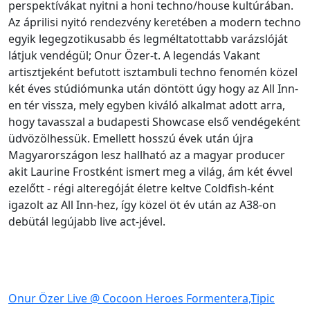
perspektívákat nyitni a honi techno/house kultúrában.
Az áprilisi nyitó rendezvény keretében a modern techno
egyik legegzotikusabb és legméltatottabb varázslóját
látjuk vendégül; Onur Özer-t. A legendás Vakant
artisztjeként befutott isztambuli techno fenomén közel
két éves stúdiómunka után döntött úgy hogy az All Inn-
en tér vissza, mely egyben kiváló alkalmat adott arra,
hogy tavasszal a budapesti Showcase első vendégeként
üdvözölhessük. Emellett hosszú évek után újra
Magyarországon lesz hallható az a magyar producer
akit Laurine Frostként ismert meg a világ, ám két évvel
ezelőtt - régi alteregóját életre keltve Coldfish-ként
igazolt az All Inn-hez, így közel öt év után az A38-on
debütál legújabb live act-jével.
Onur Özer Live @ Cocoon Heroes Formentera,Tipic