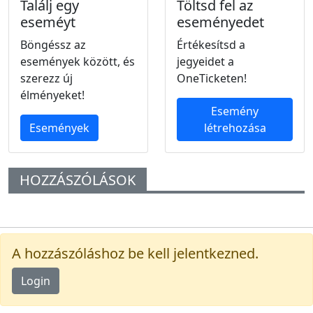
Találj egy
Töltsd fel az
eseméyt
eseményedet
Böngéssz az
Értékesítsd a
események között, és
jegyeidet a
szerezz új
OneTicketen!
élményeket!
Esemény
Események
létrehozása
HOZZÁSZÓLÁSOK
A hozzászóláshoz be kell jelentkezned.
Login