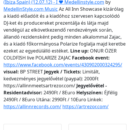
(Ibiza,Spain) (12.07.12) - I ❤ Medellinstyle.com
by
MedellinStyle.com Music
Az All Inn Showcase kizárólag
a kiadó előadóit és a kiadóhoz szervesen kapcsolódó
DJ-ket és producereket prezentálja és látja majd
vendégül az elkövetkezendő rendezvények során,
állandó rezidensként pedig minden alkalommal Zajac,
és a kiadó főkormányosa Polarize foglalja majd keretbe
ezeket az egyedülálló estéket.
Line up:
ONUR ÖZER
COLDFISH live POLARIZE ZAJAC
Facebook event:
https://www.facebook.com/events/430902000324295/
visual:
BP STREET
Jegyek / Tickets:
Limitált,
kedvezményes jegyelővétel (paypal): 2000Ft
https://allinnmeetsartrezor.com/
Jegyelővétel -
Residentadvisor:
2490Ft / 8Euro
Helyszínen:
Éjfélig
2490Ft / 8Euro Utána: 2990Ft / 10Euro Linkek:
https://allinnrecords.com/
https://artrezor.com/