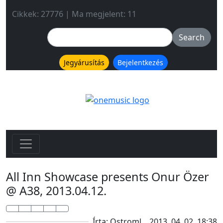
Cikkek: 27776 | Ma megjelent: 11
Jegyárusítás
Bejelentkezés
All Inn Showcase presents Onur Özer
@ A38, 2013.04.12.
Írta: Ostroml
2013. 04. 02. 18:38