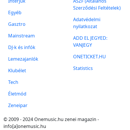
Interjúk
ÁSZF (Általános
Szerződési Feltételek)
Egyéb
Adatvédelmi
Gasztro
nyilatkozat
Mainstream
ADD EL JEGYED:
VANJEGY
DJ-k és infók
ONETICKET.HU
Lemezajanlók
Statistics
Klubélet
Tech
Életmód
Zeneipar
© 2009 - 2024 Onemusic.hu zenei magazin -
info[a]onemusic.hu