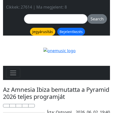
Cikkek: 27614 | Ma megjelent: 8
Jegyárusítás
Bejelentkezés
Az Amnesia Ibiza bemutatta a Pyramid
2026 teljes programját
Írta: Ostroml
2026. 06. 02. 19:40