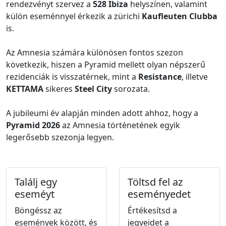
rendezvényt szervez a
528 Ibiza
helyszínen, valamint
külön eseménnyel érkezik a zürichi
Kaufleuten Clubba
is.
Az Amnesia számára különösen fontos szezon
következik, hiszen a Pyramid mellett olyan népszerű
rezidenciák is visszatérnek, mint a
Resistance
, illetve
KETTAMA
sikeres
Steel City
sorozata.
A jubileumi év alapján minden adott ahhoz, hogy a
Pyramid 2026
az Amnesia történetének egyik
legerősebb szezonja legyen.
Találj egy
Töltsd fel az
eseméyt
eseményedet
Böngéssz az
Értékesítsd a
események között, és
jegyeidet a