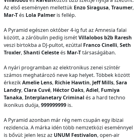
Villalobos
és
Raresh
közös B2B szettje nyitja a szezont.
Az első eseményen mellettük
Enzo Siragusa
,
Traumer
,
Mar-T
és
Lola Palmer
is fellép.
A Pyramid egészen október 4-ig fut az Amnesia falai
között, a záróbulin pedig ismét
Villalobos b2b Raresh
veszi birtokba a DJ-pultot, ezúttal
Franco Cinelli
,
Seth
Troxler
,
Shanti Celeste
és
Mar-T
társaságában.
A nyári programban az elektronikus zenei színtér
számos meghatározó neve kap helyet. Többek között
érkezik
Amelie Lens
,
Richie Hawtin
,
Jeff Mills
,
Sara
Landry
,
Clara Cuvé
,
Héctor Oaks
,
Adiel
,
Fumiya
Tanaka
,
Interplanetary Criminal
és a hard techno
ikonikus duója,
999999999
is.
A Pyramid azonban már rég nem csupán egy ibizai
rezidencia. A márka idén több nemzetközi eseménnyel
is bővül: jelen lesz az
UNUM Festivalon
, open-air