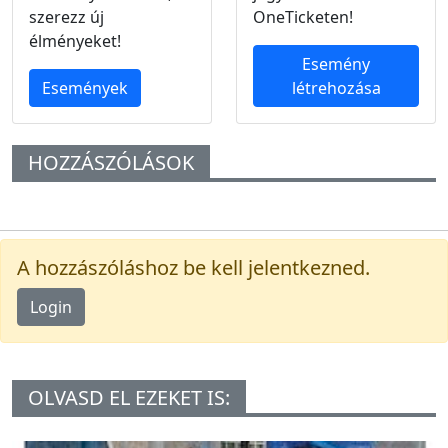
szerezz új
OneTicketen!
élményeket!
Esemény
Események
létrehozása
HOZZÁSZÓLÁSOK
A hozzászóláshoz be kell jelentkezned.
Login
OLVASD EL EZEKET IS: