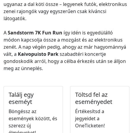
ugyanaz a dal köti össze – legyenek futók, elektronikus
zenei rajongók vagy egyszerűen csak kíváncsi
látogatók.
A
Sandstorm 7K Fun Run
így idén is egyedülálló
módon kapcsolja össze a mozgást és az elektronikus
zenét. A nap végén pedig, ahogy az már hagyománnyá
vált, a
Kaivopuisto Park
szabadtéri koncertje
gondoskodik arról, hogy a célba érkezés után se álljon
meg az ünneplés.
Találj egy
Töltsd fel az
eseméyt
eseményedet
Böngéssz az
Értékesítsd a
események között, és
jegyeidet a
szerezz új
OneTicketen!
élményeket!