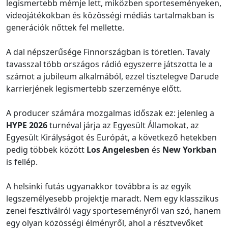
legismertebb mémje lett, miközben sporteseményeken,
videojátékokban és közösségi médiás tartalmakban is
generációk nőttek fel mellette.
A dal népszerűsége Finnországban is töretlen. Tavaly
tavasszal több országos rádió egyszerre játszotta le a
számot a jubileum alkalmából, ezzel tisztelegve Darude
karrierjének legismertebb szerzeménye előtt.
A producer számára mozgalmas időszak ez: jelenleg a
HYPE 2026
turnéval járja az Egyesült Államokat, az
Egyesült Királyságot és Európát, a következő hetekben
pedig többek között
Los Angelesben
és
New Yorkban
is fellép.
A helsinki futás ugyanakkor továbbra is az egyik
legszemélyesebb projektje maradt. Nem egy klasszikus
zenei fesztiválról vagy sporteseményről van szó, hanem
egy olyan közösségi élményről, ahol a résztvevőket