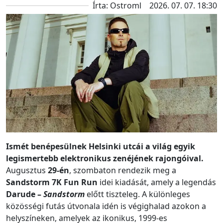
Írta: Ostroml
2026. 07. 07. 18:30
Ismét benépesülnek Helsinki utcái a világ egyik
legismertebb elektronikus zenéjének rajongóival.
Augusztus
29-én
, szombaton rendezik meg a
Sandstorm 7K Fun Run
idei kiadását, amely a legendás
Darude –
Sandstorm
előtt tiszteleg. A különleges
közösségi futás útvonala idén is végighalad azokon a
helyszíneken, amelyek az ikonikus, 1999-es