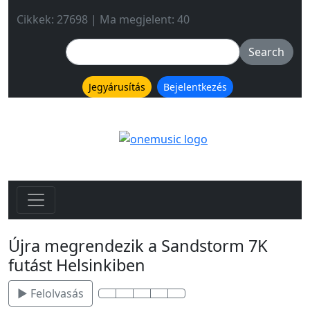
Cikkek: 27698 | Ma megjelent: 40
Jegyárusítás
Bejelentkezés
Újra megrendezik a Sandstorm 7K
futást Helsinkiben
▶ Felolvasás