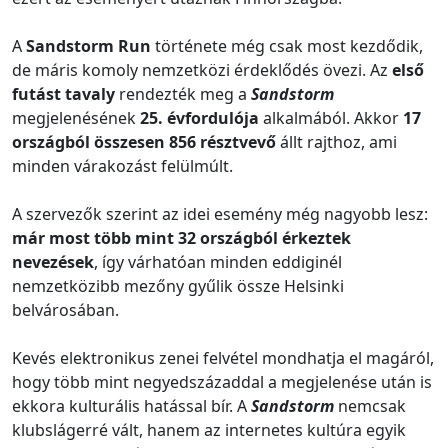
A
Sandstorm Run
története még csak most kezdődik,
de máris komoly nemzetközi érdeklődés övezi. Az
első
futást tavaly
rendezték meg a
Sandstorm
megjelenésének
25. évfordulója
alkalmából. Akkor
17
országból összesen 856 résztvevő
állt rajthoz, ami
minden várakozást felülmúlt.
A szervezők szerint az idei esemény még nagyobb lesz:
már most több mint 32 országból érkeztek
nevezések
, így várhatóan minden eddiginél
nemzetközibb mezőny gyűlik össze Helsinki
belvárosában.
Kevés elektronikus zenei felvétel mondhatja el magáról,
hogy több mint negyedszázaddal a megjelenése után is
ekkora kulturális hatással bír. A
Sandstorm
nemcsak
klubslágerré vált, hanem az internetes kultúra egyik