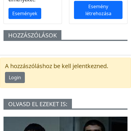
Esemény
Események
létrehozása
HOZZÁSZÓLÁSOK
A hozzászóláshoz be kell jelentkezned.
Login
OLVASD EL EZEKET IS: