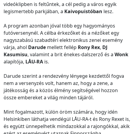
videóklipben is feltűntek, a cél pedig a város egyik
legismertebb parkjában, a
Kaivopuistóban
lesz.
A program azonban jóval több egy hagyományos
futóversenynél. A célba érkezőket és a nézőket egy
nagyszabású szabadtéri elektronikus zenei esemény
várja, ahol
Darude
mellett fellép
Rony Rex
,
DJ
Kasumisu
, valamint a brit énekes-dalszerző és a
Wonk
alapítója,
LÅU-RA
is.
Darude szerint a rendezvény lényege kezdettől fogva
nem a versenyzés volt, hanem az, hogy a zene, a
játékosság és a közös élmény segítségével hozzon
össze embereket a világ minden tájáról.
Mint fogalmazott, külön öröm számára, hogy idén
Helsinkiben láthatja vendégül LÅU-RA-t és Rony Rexet is,
és együtt ünnepelhetik mindazokkal a rajongókkal, akik
ezért az eseményért utaznak Finnországba.