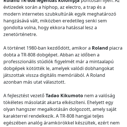
Roland TR-808 legendás kolompja
pontosan ilyen. Az
évtizedek során a hiphop, az electro, a trap és a
modern internetes szubkultúrák egyik meghatározó
hangzásává vált, miközben eredetileg senki sem
gondolta volna, hogy ekkora hatással lesz a
zenetörténetre.
A történet 1980-ban kezdődött, amikor a
Roland
piacra
dobta a TR-808 dobgépet. Abban az időben a
professzionális stúdiók figyelmét már a mintaalapú
dobgépek kötötték le, amelyek valódi dobhangokat
játszottak vissza digitális memóriából. A Roland
azonban más utat választott.
A fejlesztést vezető
Tadao Kikumoto
nem a valóság
tökéletes másolatát akarta elkészíteni. Ehelyett egy
olyan hangszer megalkotásán dolgozott, amely saját
karakterrel rendelkezik. A TR-808 hangjai teljes
egészében analóg áramkörökkel készültek, ezért nem