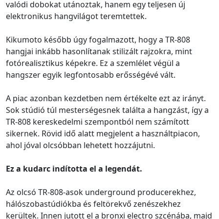
valódi dobokat utánoztak, hanem egy teljesen új
elektronikus hangvilágot teremtettek.
Kikumoto később úgy fogalmazott, hogy a TR-808
hangjai inkább hasonlítanak stilizált rajzokra, mint
fotórealisztikus képekre. Ez a szemlélet végül a
hangszer egyik legfontosabb erősségévé vált.
A piac azonban kezdetben nem értékelte ezt az irányt.
Sok stúdió túl mesterségesnek találta a hangzást, így a
TR-808 kereskedelmi szempontból nem számított
sikernek. Rövid idő alatt megjelent a használtpiacon,
ahol jóval olcsóbban lehetett hozzájutni.
Ez a kudarc indította el a legendát.
Az olcsó TR-808-asok underground producerekhez,
hálószobastúdiókba és feltörekvő zenészekhez
kerültek. Innen jutott el a bronxi electro szcénába, majd