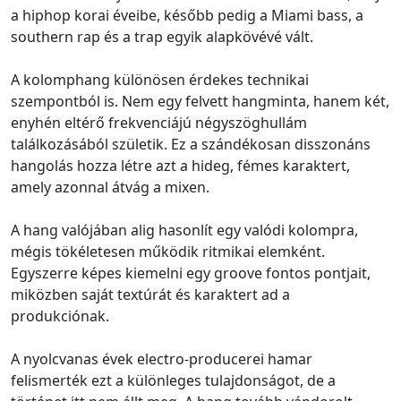
a hiphop korai éveibe, később pedig a Miami bass, a
southern rap és a trap egyik alapkövévé vált.
A kolomphang különösen érdekes technikai
szempontból is. Nem egy felvett hangminta, hanem két,
enyhén eltérő frekvenciájú négyszöghullám
találkozásából születik. Ez a szándékosan disszonáns
hangolás hozza létre azt a hideg, fémes karaktert,
amely azonnal átvág a mixen.
A hang valójában alig hasonlít egy valódi kolompra,
mégis tökéletesen működik ritmikai elemként.
Egyszerre képes kiemelni egy groove fontos pontjait,
miközben saját textúrát és karaktert ad a
produkciónak.
A nyolcvanas évek electro-producerei hamar
felismerték ezt a különleges tulajdonságot, de a