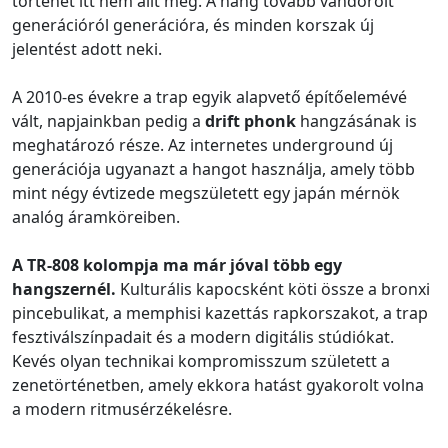
történet itt nem állt meg. A hang tovább vándorolt
generációról generációra, és minden korszak új
jelentést adott neki.
A 2010-es évekre a trap egyik alapvető építőelemévé
vált, napjainkban pedig a
drift phonk
hangzásának is
meghatározó része. Az internetes underground új
generációja ugyanazt a hangot használja, amely több
mint négy évtizede megszületett egy japán mérnök
analóg áramköreiben.
A TR-808 kolompja ma már jóval több egy
hangszernél.
Kulturális kapocsként köti össze a bronxi
pincebulikat, a memphisi kazettás rapkorszakot, a trap
fesztiválszínpadait és a modern digitális stúdiókat.
Kevés olyan technikai kompromisszum született a
zenetörténetben, amely ekkora hatást gyakorolt volna
a modern ritmusérzékelésre.