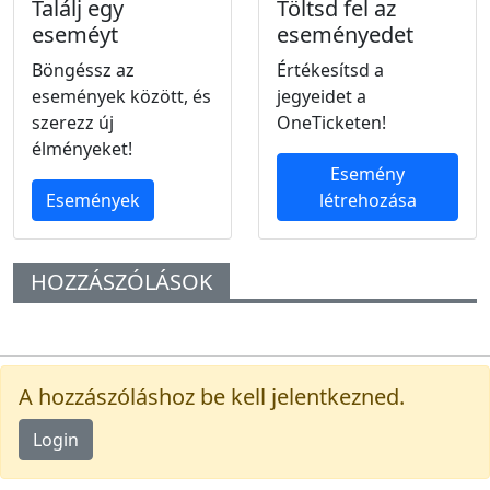
Találj egy
Töltsd fel az
eseméyt
eseményedet
Böngéssz az
Értékesítsd a
események között, és
jegyeidet a
szerezz új
OneTicketen!
élményeket!
Esemény
Események
létrehozása
HOZZÁSZÓLÁSOK
A hozzászóláshoz be kell jelentkezned.
Login