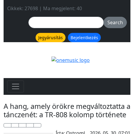
Cikkek: 27698 | Ma megjelent: 40
Jegyárusítás
Bejelentkezés
A hang, amely örökre megváltoztatta a
tánczenét: a TR-808 kolomp története
Írta: Ostroml
2026. 05. 30. 07:01