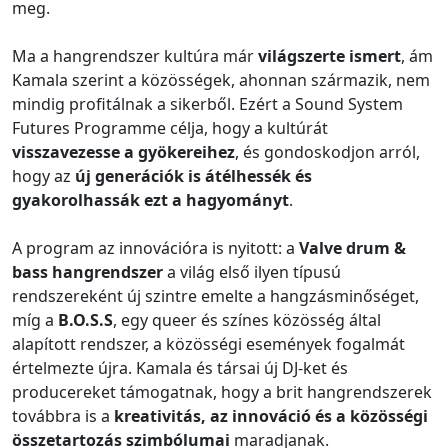
meg.
Ma a hangrendszer kultúra már
világszerte ismert
, ám
Kamala szerint a közösségek, ahonnan származik, nem
mindig profitálnak a sikerből. Ezért a Sound System
Futures Programme célja, hogy a kultúrát
visszavezesse a gyökereihez
, és gondoskodjon arról,
hogy az
új generációk is átélhessék és
gyakorolhassák ezt a hagyományt
.
A program az innovációra is nyitott: a
Valve drum &
bass hangrendszer
a világ első ilyen típusú
rendszereként új szintre emelte a hangzásminőséget,
míg a
B.O.S.S
, egy queer és színes közösség által
alapított rendszer, a közösségi események fogalmát
értelmezte újra. Kamala és társai új DJ-ket és
producereket támogatnak, hogy a brit hangrendszerek
továbbra is a
kreativitás, az innováció és a közösségi
összetartozás szimbólumai
maradjanak.