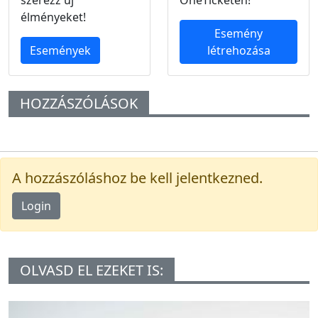
élményeket!
Esemény
Események
létrehozása
HOZZÁSZÓLÁSOK
A hozzászóláshoz be kell jelentkezned.
Login
OLVASD EL EZEKET IS: