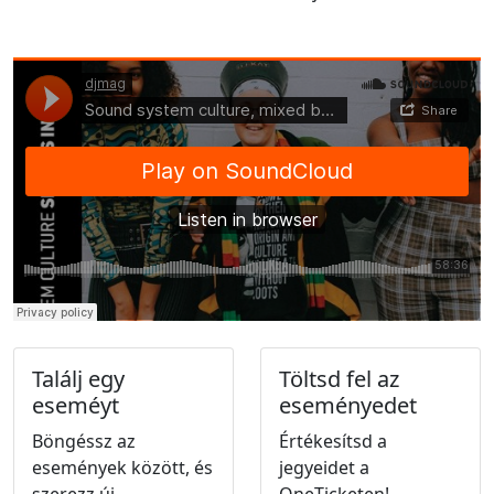
Találj egy
Töltsd fel az
eseméyt
eseményedet
Böngéssz az
Értékesítsd a
események között, és
jegyeidet a
szerezz új
OneTicketen!