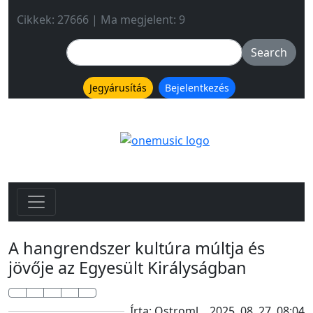
Cikkek: 27666 | Ma megjelent: 9
Jegyárusítás
Bejelentkezés
A hangrendszer kultúra múltja és
jövője az Egyesült Királyságban
Írta: Ostroml
2025. 08. 27. 08:04