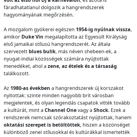
volt az első női DJ a karneválon
, és azóta is
fáradhatatlanul dolgozik a hangrendszerek
hagyományának megőrzésén.
A mozgalom gyökerei egészen
1954-ig nyúlnak vissza
,
amikor
Duke Vin
megalapította az Egyesült Királyság
első jamaikai stílusú hangrendszerét. Az általa
szervezett
blues bulik
, más néven shebeen-ek, a
nyugat-indiai közösségek számára nyújtottak
menedéket, ahol a
zene, az ételek és a társaság
találkozott.
Az
1980-as években
a hangrendszerek új korszakot
nyitottak: szinte minden nagyobb brit városban
megjelentek, és olyan legendás csapatok vitték tovább
a kultúrát, mint a
Channel One
vagy a
Shock
. Ezek a
rendszerek nemcsak szórakoztatást nyújtottak, hanem
oktatási szerepet is betöltöttek
, hiszen a közönséget
különböző zenei stílusokkal és kultúrákkal ismertették