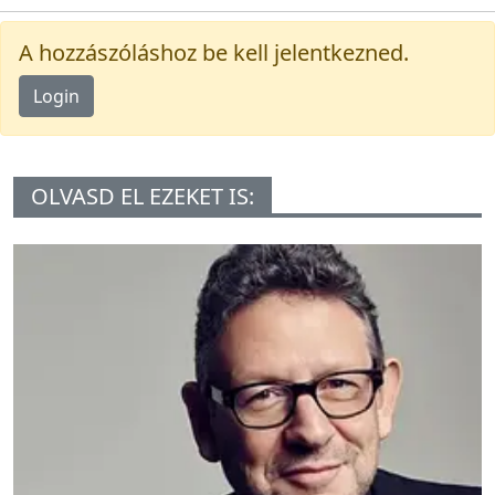
A hozzászóláshoz be kell jelentkezned.
Login
OLVASD EL EZEKET IS: