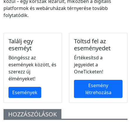
közül – egy korszak lezárult, miközben a digitális
platformok és webáruházak térnyerése tovább
folytatódik.
Találj egy
Töltsd fel az
eseméyt
eseményedet
Böngéssz az
Értékesítsd a
események között, és
jegyeidet a
szerezz új
OneTicketen!
élményeket!
Esemény
Események
létrehozása
HOZZÁSZÓLÁSOK