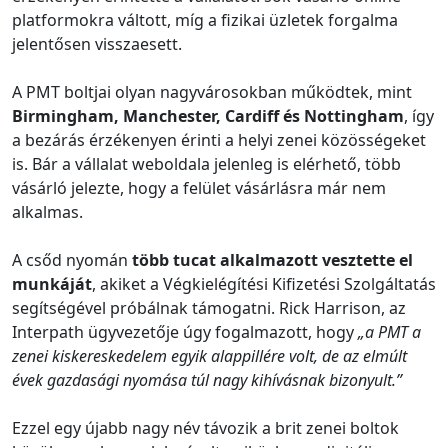
platformokra váltott, míg a fizikai üzletek forgalma
jelentősen visszaesett.
A PMT boltjai olyan nagyvárosokban működtek, mint
Birmingham, Manchester, Cardiff és Nottingham
, így
a bezárás érzékenyen érinti a helyi zenei közösségeket
is. Bár a vállalat weboldala jelenleg is elérhető, több
vásárló jelezte, hogy a felület vásárlásra már nem
alkalmas.
A csőd nyomán
több tucat alkalmazott vesztette el
munkáját
, akiket a Végkielégítési Kifizetési Szolgáltatás
segítségével próbálnak támogatni. Rick Harrison, az
Interpath ügyvezetője úgy fogalmazott, hogy
„a PMT a
zenei kiskereskedelem egyik alappillére volt, de az elmúlt
évek gazdasági nyomása túl nagy kihívásnak bizonyult.”
Ezzel egy újabb nagy név távozik a brit zenei boltok