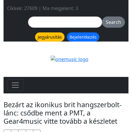
Cikkek: 27609 | Ma megjelent: 3
Jegyárusítás
Bejelentkezés
Bezárt az ikonikus brit hangszerbolt-
lánc: csődbe ment a PMT, a
Gear4music vitte tovább a készletet