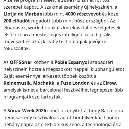
A zenei program mellett a
Sónar+D
ismét fontos
szerepet kapott. A szakmai esemény új helyszínén, a
Llotja de Marban
több mint
4000 résztvevőt
és közel
200 előadót
fogadott több mint húsz országból. Az
előadások, workshopok és kerekasztal-beszélgetések
elsősorban a mesterséges intelligencia, a digitális
művészet és az új kreatív technológiák jövőjére
fókuszáltak.
Az
OFFSónar
közben a
Poble Espanyol
szabadtéri
helyszínein hozta a megszokott nappali klubhangulatot.
Saját eseménnyel érkezett többek között a
Keinemusik
,
Mochakk
, a
Fuse London
és az
Elrow
,
amelyek ismét a barcelonai fesztiválhét legnépszerűbb
programjai közé tartoztak.
A
Sónar Week 2026
ismét bizonyította, hogy Barcelona
nemcsak egy fesztiválnak ad otthont ilyenkor, hanem
néhány napra az elektronikus zene, a technológia és a