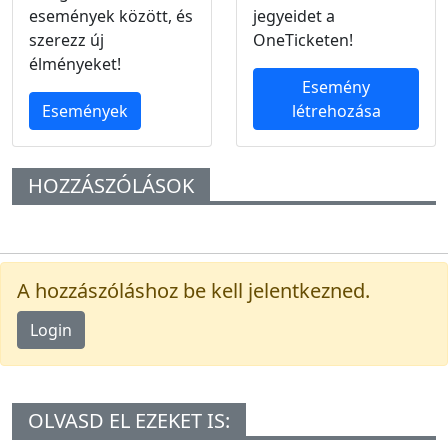
események között, és
jegyeidet a
szerezz új
OneTicketen!
élményeket!
Esemény
Események
létrehozása
HOZZÁSZÓLÁSOK
A hozzászóláshoz be kell jelentkezned.
Login
OLVASD EL EZEKET IS: