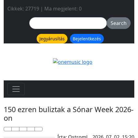
Cikkek: 27719 | Ma megjelent: 0
Jegyárusítás
Bejelentkezés
150 ezren buliztak a Sónar Week 2026-
on
Írta: Ostroml
2026. 07. 02. 15:20