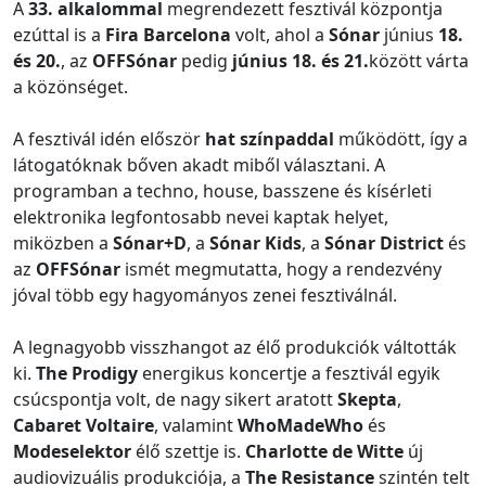
A
33. alkalommal
megrendezett fesztivál központja
ezúttal is a
Fira Barcelona
volt, ahol a
Sónar
június
18.
és 20.
, az
OFFSónar
pedig
június 18. és 21.
között várta
a közönséget.
A fesztivál idén először
hat színpaddal
működött, így a
látogatóknak bőven akadt miből választani. A
programban a techno, house, basszene és kísérleti
elektronika legfontosabb nevei kaptak helyet,
miközben a
Sónar+D
, a
Sónar Kids
, a
Sónar District
és
az
OFFSónar
ismét megmutatta, hogy a rendezvény
jóval több egy hagyományos zenei fesztiválnál.
A legnagyobb visszhangot az élő produkciók váltották
ki.
The Prodigy
energikus koncertje a fesztivál egyik
csúcspontja volt, de nagy sikert aratott
Skepta
,
Cabaret Voltaire
, valamint
WhoMadeWho
és
Modeselektor
élő szettje is.
Charlotte de Witte
új
audiovizuális produkciója, a
The Resistance
szintén telt