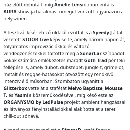
ház előtt debütált, míg
Amelie Lens
monumentális
AURA
show-ja hatalmas tömeget vonzott ugyanazon a
helyszínen.
A fesztivál kísérletező oldalát ezúttal is a
Speedy J
által
vezetett
STOOR Live
képviselte, amely három napon át,
folyamatos improvizációkkal és változó
vendégzenészekkel töltötte meg a
SonarCar
színpadot.
Sokak számára emlékezetes maradt
Goth-Trad
pénteki
fellépése is, amely dubot, dubstepet, jungle-t, grime-ot,
metalt és reggae-hatásokat ötvözött egy rendkívül
intenzív élő műsorban. Szombaton ugyanitt a
Glitterbox
vette át a stafétát
Melvo Baptiste
,
Mousse
T.
és
Yasmin
közreműködésével, míg késő este az
ORGANYSMO by LedPulse
projekt ambient hangzással
és látványos fényinstallációkkal alakította át a teret
chill-out zónává.