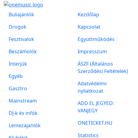
Buliajánlók
Kezdőlap
Drogok
Kapcsolat
Fesztivalok
Együttműködés
Beszámolók
Impresszum
Interjúk
ÁSZF (Általános
Szerződési Feltételek)
Egyéb
Adatvédelmi
Gasztro
nyilatkozat
Mainstream
ADD EL JEGYED:
VANJEGY
DJ-k és infók
ONETICKET.HU
Lemezajanlók
Statistics
Klubélet