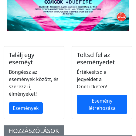
Találj egy
Töltsd fel az
eseméyt
eseményedet
Böngéssz az
Értékesítsd a
események között, és
jegyeidet a
szerezz új
OneTicketen!
élményeket!
Esemény
Események
létrehozása
HOZZÁSZÓLÁSOK