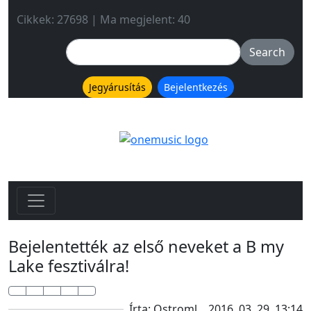
Cikkek: 27698 | Ma megjelent: 40
Jegyárusítás
Bejelentkezés
Bejelentették az első neveket a B my
Lake fesztiválra!
Írta: Ostroml
2016. 03. 29. 13:14