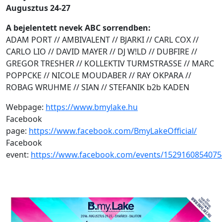
Augusztus 24-27
A bejelentett nevek ABC sorrendben:
ADAM PORT // AMBIVALENT // BJARKI // CARL COX //
CARLO LIO // DAVID MAYER // DJ W!LD // DUBFIRE //
GREGOR TRESHER // KOLLEKTIV TURMSTRASSE // MARC
POPPCKE // NICOLE MOUDABER // RAY OKPARA //
ROBAG WRUHME // SIAN // STEFANIK b2b KADEN
Webpage:
https://www.bmylake.hu
Facebook
page:
https://www.facebook.com/BmyLakeOfficial/
Facebook
event:
https://www.facebook.com/events/1529160854075