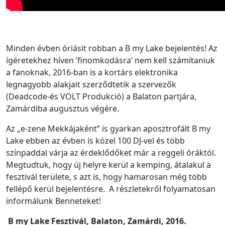
Minden évben óriásit robban a B my Lake bejelentés! Az
ígéretekhez híven ’finomkodásra’ nem kell számítaniuk
a fanoknak, 2016-ban is a kortárs elektronika
legnagyobb alakjait szerződtetik a szervezők
(Deadcode-és VOLT Produkció) a Balaton partjára,
Zamárdiba augusztus végére.
Az „e-zene Mekkájaként” is gyarkan aposztrofált B my
Lake ebben az évben is közel 100 DJ-vel és több
színpaddal várja az érdeklődőket már a reggeli óráktól.
Megtudtuk, hogy új helyre kerül a kemping, átalakul a
fesztivál területe, s azt is, hogy hamarosan még több
fellépő kerül bejelentésre. A részletekről folyamatosan
informálunk Benneteket!
B my Lake Fesztivál, Balaton, Zamárdi, 2016.