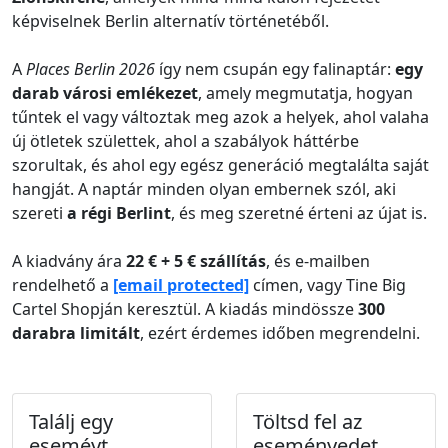
képviselnek Berlin alternatív történetéből.
A
Places Berlin 2026
így nem csupán egy falinaptár:
egy
darab városi emlékezet
, amely megmutatja, hogyan
tűntek el vagy változtak meg azok a helyek, ahol valaha
új ötletek születtek, ahol a szabályok háttérbe
szorultak, és ahol egy egész generáció megtalálta saját
hangját. A naptár minden olyan embernek szól, aki
szereti
a régi Berlint
, és meg szeretné érteni az újat is.
A kiadvány ára
22 € + 5 € szállítás
, és e-mailben
rendelhető a
[email protected]
címen, vagy Tine Big
Cartel Shopján keresztül. A kiadás mindössze
300
darabra limitált
, ezért érdemes időben megrendelni.
Találj egy
Töltsd fel az
eseméyt
eseményedet