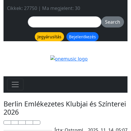
Cikkek: 27750 | Ma megjelent: 30
Jegyárusítás
Bejelentkezés
Berlin Emlékezetes Klubjai és Színterei
2026
Írta: Ostroml
2025. 11. 14. 05:07