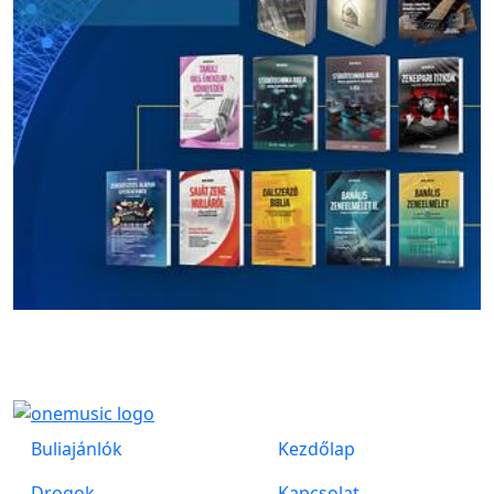
Buliajánlók
Kezdőlap
Drogok
Kapcsolat