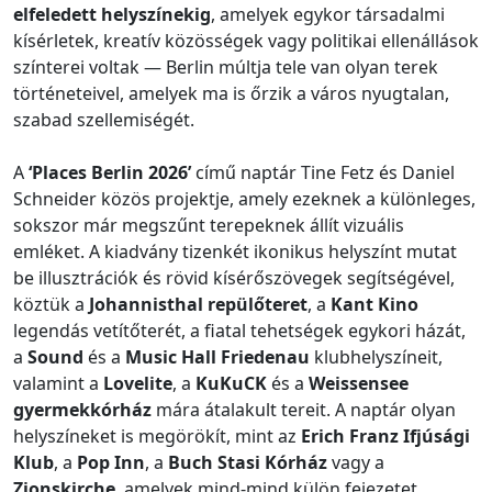
elfeledett helyszínekig
, amelyek egykor társadalmi
kísérletek, kreatív közösségek vagy politikai ellenállások
színterei voltak — Berlin múltja tele van olyan terek
történeteivel, amelyek ma is őrzik a város nyugtalan,
szabad szellemiségét.
A
‘Places Berlin 2026’
című naptár Tine Fetz és Daniel
Schneider közös projektje, amely ezeknek a különleges,
sokszor már megszűnt terepeknek állít vizuális
emléket. A kiadvány tizenkét ikonikus helyszínt mutat
be illusztrációk és rövid kísérőszövegek segítségével,
köztük a
Johannisthal repülőteret
, a
Kant Kino
legendás vetítőterét, a fiatal tehetségek egykori házát,
a
Sound
és a
Music Hall Friedenau
klubhelyszíneit,
valamint a
Lovelite
, a
KuKuCK
és a
Weissensee
gyermekkórház
mára átalakult tereit. A naptár olyan
helyszíneket is megörökít, mint az
Erich Franz Ifjúsági
Klub
, a
Pop Inn
, a
Buch Stasi Kórház
vagy a
Zionskirche
, amelyek mind-mind külön fejezetet