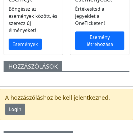
Böngéssz az
Értékesítsd a
események között, és
jegyeidet a
szerezz új
OneTicketen!
élményeket!
Esemény
Események
létrehozása
HOZZÁSZÓLÁSOK
A hozzászóláshoz be kell jelentkezned.
Login