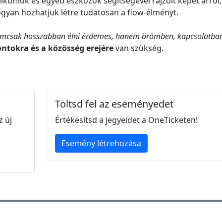
ikumok és egyéb eszközök segítségével rajzolt képet arról,
hogyan hozhatjuk létre tudatosan a flow-élményt.
mcsak hosszabban élni érdemes, hanem örömben, kapcsolatban
ontokra és a közösség erejére
van szükség.
Töltsd fel az eseményedet
z új
Értékesítsd a jegyeidet a OneTicketen!
Esemény létrehozása