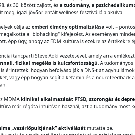
 és 30. között zajlott, és
a tudomány, a pszichedelikum
t meg, igazi jövőorientált wellness fesztivállá alakulva.
elyek célja az
emberi élmény optimalizálása
volt – ponto
t megalkotta a "biohacking" kifejezést. Az eseményen minde
tt, épp úgy, ahogy az EDM kultúra is ezekre az értékekre ép
ciai táncparti Steve Aoki vezetésével, amely arra emlékezt
nnali, fizikai megélés is kulcsfontosságú
. A tudományos
is érintettek: hogyan befolyásolják a DNS-t az agyhullámok
nket, vagy épp hogyan segít a ketamin és a neurofeedback a
an.
e az MDMA
klinikai alkalmazását PTSD, szorongás és depre
ultúra már régóta intuitívan használ, azt a tudomány most k
elme „vezérlőpultjának” aktiválását
mutatta be.