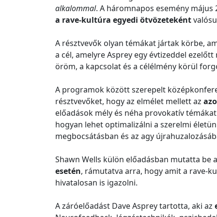
alkalommal
. A háromnapos esemény május 28.
a rave-kultúra egyedi ötvözeteként
valósul
A résztvevők olyan témákat jártak körbe, am
a cél, amelyre Asprey egy évtizeddel ezelőt
öröm, a kapcsolat és a célélmény körül forgo
A programok között szerepelt középkonferen
résztvevőket, hogy az elmélet mellett az
azo
előadások mély és néha provokatív témákat 
hogyan lehet optimalizálni a szerelmi életü
megbocsátásban és az agy újrahuzalozásáb
Shawn Wells külön előadásban mutatta b
esetén
, rámutatva arra, hogy amit a rave-k
hivatalosan is igazolni.
A záróelőadást Dave Asprey tartotta, aki az