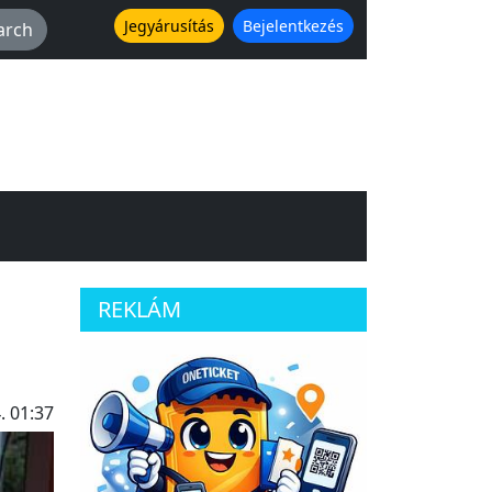
Jegyárusítás
Bejelentkezés
REKLÁM
. 01:37