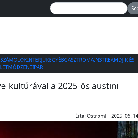
ESZÁMOLÓK
INTERJÚK
EGYÉB
GASZTRO
MAINSTREAM
DJ-K ÉS
ÉLETMÓD
ZENEIPAR
e-kultúrával a 2025-ös austini
Írta: Ostroml
2025. 06. 14