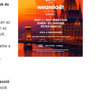
ok és
san az
n az
ít.
ette a
,
sszió
ezdi