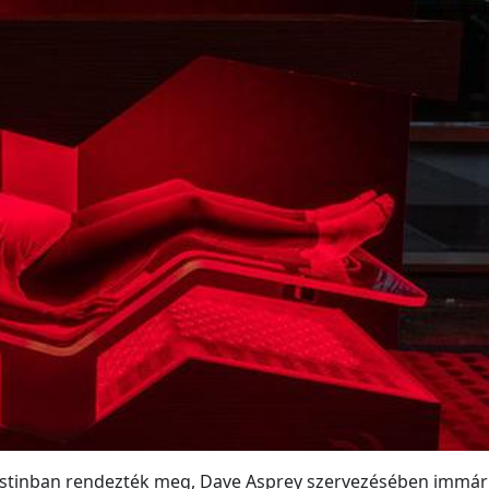
Austinban rendezték meg, Dave Asprey szervezésében immá