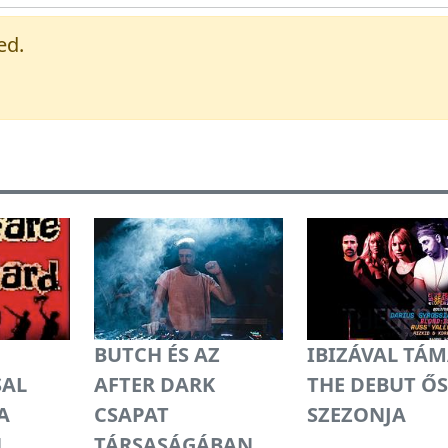
ed.
BUTCH ÉS AZ
IBIZÁVAL TÁ
SAL
AFTER DARK
THE DEBUT ŐS
A
CSAPAT
SZEZONJA
N
TÁRSASÁGÁBAN