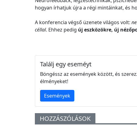
Neurofeedback, légzéstechnikák, pszichedel
hogyan írhatjuk újra a régi mintáinkat, és 
A konferencia végső üzenete világos volt:
ne
céllal
. Ehhez pedig
új eszközökre, új nézőp
Találj egy eseméyt
Böngéssz az események között, és szerez
élményeket!
Események
HOZZÁSZÓLÁSOK