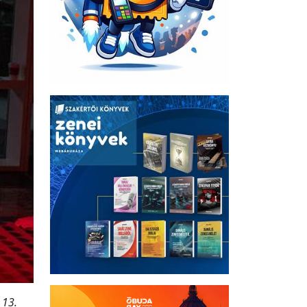
r
13.