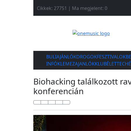
Cikkek: 27751 | Ma megjelent: 0
BULIAJÁNLÓK
DROGOK
FESZTIVALOK
B
INFÓK
LEMEZAJANLÓK
KLUBÉLET
TECH
Biohacking találkozott rav
konferencián