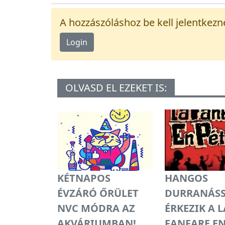
A hozzászóláshoz be kell jelentkezn
Login
OLVASD EL EZEKET IS:
KÉTNAPOS
HANGOS
ÉVZÁRÓ ŐRÜLET
DURRANÁS
NVC MÓDRA AZ
ÉRKEZIK A L
AKVÁRIUMBAN!
FANFARE E