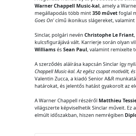
Warner Chappell Music-kal
, amely a Warne
megállapodás több mint
350 művet
foglal 
Goes On'
című ikonikus slágereket, valamint
Sinclar, polgári nevén
Christophe Le Friant
kulcsfigurájává vált. Karrierje során olyan 
Williams
és
Sean Paul
, valamint remixelte
A szerződés aláírása kapcsán Sinclar így nyi
Chappell Music-kal. Az egész csapat motivált, é
Valentin Zucca, a kiadó Senior A&R munkatár
határokat, és jelentős hatást gyakorolt az 
A Warner Chappell részéről
Matthieu Tessi
világszerte képviselhetik Sinclar műveit. E
elmúlt időszakban, hiszen nemrégiben
Dipl