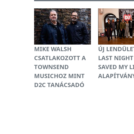
MIKE WALSH
ÚJ LENDÜLE
CSATLAKOZOTT A
LAST NIGHT
TOWNSEND
SAVED MY L
MUSICHOZ MINT
ALAPÍTVÁN
D2C TANÁCSADÓ