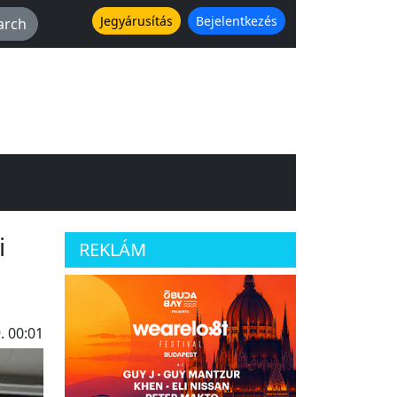
Jegyárusítás
Bejelentkezés
i
REKLÁM
. 00:01