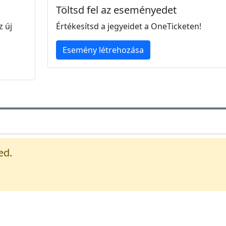
Töltsd fel az eseményedet
z új
Értékesítsd a jegyeidet a OneTicketen!
Esemény létrehozása
ed.