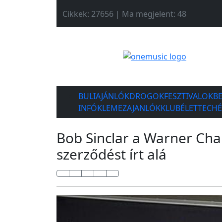
Cikkek: 27656 | Ma megjelent: 48
BULIAJÁNLÓK
DROGOK
FESZTIVALOK
B
INFÓK
LEMEZAJANLÓK
KLUBÉLET
TECH
Bob Sinclar a Warner Chap
szerződést írt alá