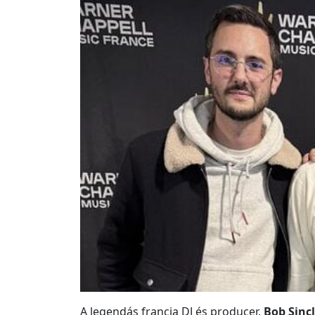
A legendás francia DJ és producer,
Bob Sinc