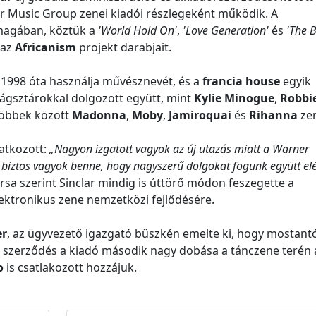
r Music Group zenei kiadói részlegeként működik. A
magában, köztük a
'World Hold On'
,
'Love Generation'
és
'The 
 az
Africanism
projekt darabjait.
, 1998 óta használja művésznevét, és a
francia house
egyik
világsztárokkal dolgozott együtt, mint
Kylie Minogue
,
Robbi
 többek között
Madonna
,
Moby
,
Jamiroquai
és
Rihanna
zen
latkozott:
„Nagyon izgatott vagyok az új utazás miatt a Warner
s biztos vagyok benne, hogy nagyszerű dolgokat fogunk együtt elé
sa szerint Sinclar mindig is úttörő módon feszegette a
elektronikus zene nemzetközi fejlődésére.
er
, az ügyvezető igazgató büszkén emelte ki, hogy mostant
z a szerződés a kiadó második nagy dobása a tánczene terén 
o
is csatlakozott hozzájuk.