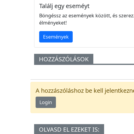
Találj egy eseméyt
Böngéssz az események között, és szerez
élményeket!
Események
HOZZÁSZÓLÁSOK
A hozzászóláshoz be kell jelentkezn
Login
OLVASD EL EZEKET IS: