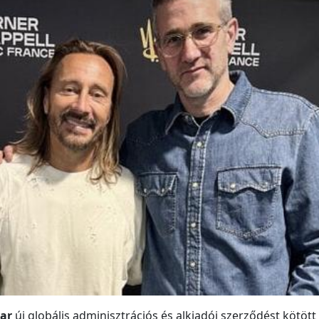
lar
új globális adminisztrációs és alkiadói szerződést kötött