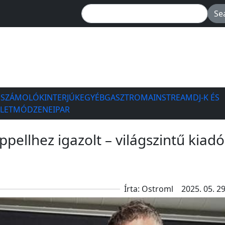
ESZÁMOLÓK
INTERJÚK
EGYÉB
GASZTRO
MAINSTREAM
DJ-K ÉS
ÉLETMÓD
ZENEIPAR
pellhez igazolt – világszintű kiadó
Írta: Ostroml
2025. 05. 29