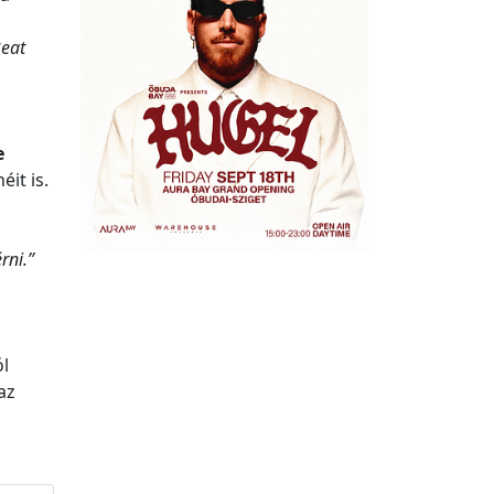
Beat
e
éit is.
rni.”
ól
az