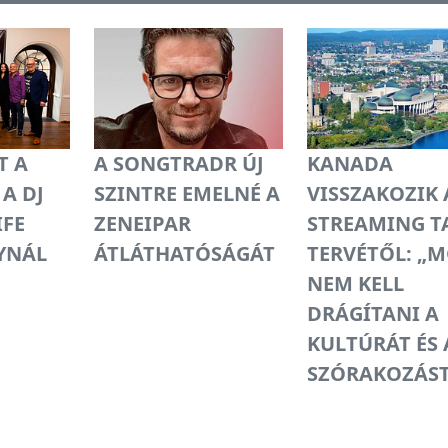
T A
A SONGTRADR ÚJ
KANADA
 A DJ
SZINTRE EMELNÉ A
VISSZAKOZIK 
IFE
ZENEIPAR
STREAMING T
YNÁL
ÁTLÁTHATÓSÁGÁT
TERVÉTŐL: „
NEM KELL
DRÁGÍTANI A
KULTÚRÁT ÉS 
SZÓRAKOZÁST