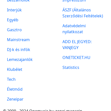
Interjúk
ÁSZF (Általános
Szerződési Feltételek)
Egyéb
Adatvédelmi
Gasztro
nyilatkozat
Mainstream
ADD EL JEGYED:
VANJEGY
DJ-k és infók
ONETICKET.HU
Lemezajanlók
Statistics
Klubélet
Tech
Életmód
Zeneipar
© 2009 - 2024 Onemusic.hu zenei magazin -