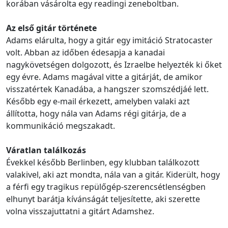
korában vásárolta egy readingi zeneboltban.
Az első gitár története
Adams elárulta, hogy a gitár egy imitáció Stratocaster
volt. Abban az időben édesapja a kanadai
nagykövetségen dolgozott, és Izraelbe helyezték ki őket
egy évre. Adams magával vitte a gitárját, de amikor
visszatértek Kanadába, a hangszer szomszédjáé lett.
Később egy e-mail érkezett, amelyben valaki azt
állította, hogy nála van Adams régi gitárja, de a
kommunikáció megszakadt.
Váratlan találkozás
Évekkel később Berlinben, egy klubban találkozott
valakivel, aki azt mondta, nála van a gitár. Kiderült, hogy
a férfi egy tragikus repülőgép-szerencsétlenségben
elhunyt barátja kívánságát teljesítette, aki szerette
volna visszajuttatni a gitárt Adamshez.