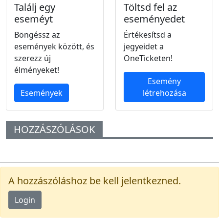
Találj egy
Töltsd fel az
eseméyt
eseményedet
Böngéssz az
Értékesítsd a
események között, és
jegyeidet a
szerezz új
OneTicketen!
élményeket!
Esemény
Események
létrehozása
HOZZÁSZÓLÁSOK
A hozzászóláshoz be kell jelentkezned.
Login