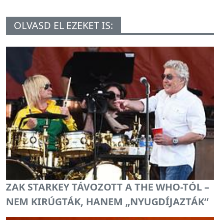
OLVASD EL EZEKET IS:
ZAK STARKEY TÁVOZOTT A THE WHO-TÓL –
NEM KIRÚGTÁK, HANEM „NYUGDÍJAZTÁK”