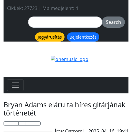
Cikkek: 27723 | Ma megjelent: 4
Jegyárusítás
Bejelentkezés
Bryan Adams elárulta híres gitárjának
történetét
Írta: Ostroml
2025. 04. 16. 19:41