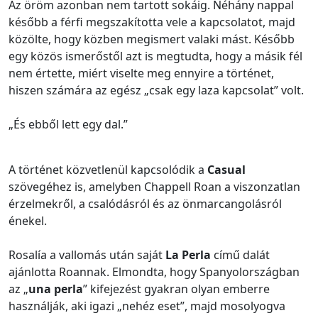
Az öröm azonban nem tartott sokáig. Néhány nappal
később a férfi megszakította vele a kapcsolatot, majd
közölte, hogy közben megismert valaki mást. Később
egy közös ismerőstől azt is megtudta, hogy a másik fél
nem értette, miért viselte meg ennyire a történet,
hiszen számára az egész „csak egy laza kapcsolat” volt.
„És ebből lett egy dal.”
A történet közvetlenül kapcsolódik a
Casual
szövegéhez is, amelyben Chappell Roan a viszonzatlan
érzelmekről, a csalódásról és az önmarcangolásról
énekel.
Rosalía a vallomás után saját
La Perla
című dalát
ajánlotta Roannak. Elmondta, hogy Spanyolországban
az „
una perla
” kifejezést gyakran olyan emberre
használják, aki igazi „nehéz eset”, majd mosolyogva