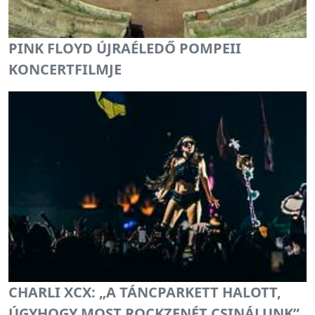
PINK FLOYD ÚJRAÉLEDŐ POMPEII
KONCERTFILMJE
CHARLI XCX: „A TÁNCPARKETT HALOTT,
ÚGYHOGY MOST ROCKZENÉT CSINÁLUNK”