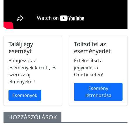
Találj egy
Töltsd fel az
eseméyt
eseményedet
Böngéssz az
Értékesítsd a
események között, és
jegyeidet a
szerezz új
OneTicketen!
élményeket!
Esemény
Események
létrehozása
HOZZÁSZÓLÁSOK