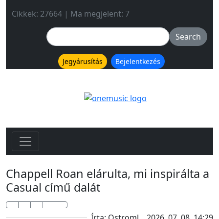
Cikkek: 27664 | Ma megjelent: 7
Jegyárusítás
Bejelentkezés
Chappell Roan elárulta, mi inspirálta a
Casual című dalát
Írta: Ostroml
2026. 07. 08. 14:29