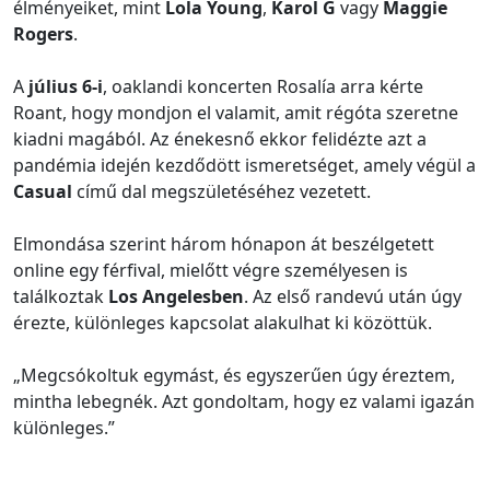
élményeiket, mint
Lola Young
,
Karol G
vagy
Maggie
Rogers
.
A
július 6-i
, oaklandi koncerten Rosalía arra kérte
Roant, hogy mondjon el valamit, amit régóta szeretne
kiadni magából. Az énekesnő ekkor felidézte azt a
pandémia idején kezdődött ismeretséget, amely végül a
Casual
című dal megszületéséhez vezetett.
Elmondása szerint három hónapon át beszélgetett
online egy férfival, mielőtt végre személyesen is
találkoztak
Los Angelesben
. Az első randevú után úgy
érezte, különleges kapcsolat alakulhat ki közöttük.
„Megcsókoltuk egymást, és egyszerűen úgy éreztem,
mintha lebegnék. Azt gondoltam, hogy ez valami igazán
különleges.”