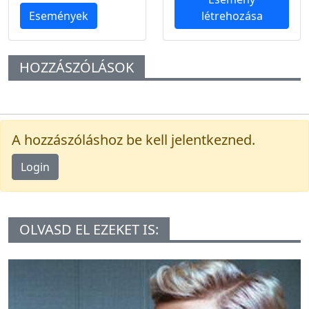
Események
létrehozása
HOZZÁSZÓLÁSOK
A hozzászóláshoz be kell jelentkezned.
Login
OLVASD EL EZEKET IS: