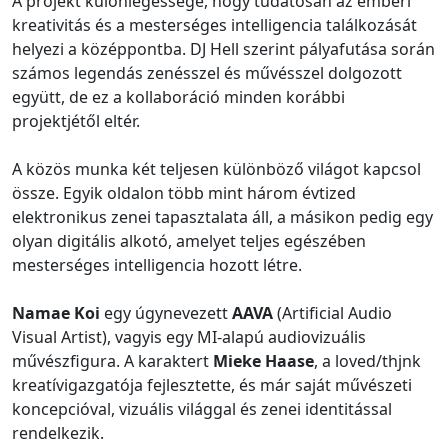
A projekt különlegessége, hogy tudatosan az emberi
kreativitás és a mesterséges intelligencia találkozását
helyezi a középpontba. DJ Hell szerint pályafutása során
számos legendás zenésszel és művésszel dolgozott
együtt, de ez a kollaboráció minden korábbi
projektjétől eltér.
A közös munka két teljesen különböző világot kapcsol
össze. Egyik oldalon több mint három évtized
elektronikus zenei tapasztalata áll, a másikon pedig egy
olyan digitális alkotó, amelyet teljes egészében
mesterséges intelligencia hozott létre.
Namae Koi
egy úgynevezett
AAVA
(Artificial Audio
Visual Artist), vagyis egy MI-alapú audiovizuális
művészfigura. A karaktert
Mieke Haase
, a loved/thjnk
kreatívigazgatója fejlesztette, és már saját művészeti
koncepcióval, vizuális világgal és zenei identitással
rendelkezik.