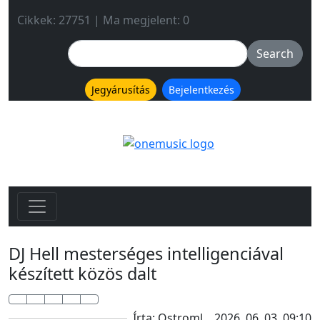
Cikkek: 27751 | Ma megjelent: 0
Jegyárusítás
Bejelentkezés
DJ Hell mesterséges intelligenciával
készített közös dalt
Írta: Ostroml
2026. 06. 03. 09:10