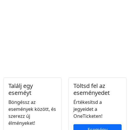
Találj egy
Töltsd fel az
eseméyt
eseményedet
Böngéssz az
Értékesítsd a
események között, és
jegyeidet a
szerezz új
OneTicketen!
élményeket!
Esemény