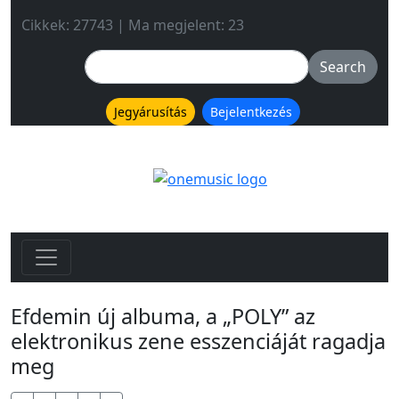
Cikkek: 27743 | Ma megjelent: 23
Jegyárusítás
Bejelentkezés
Efdemin új albuma, a „POLY” az
elektronikus zene esszenciáját ragadja
meg