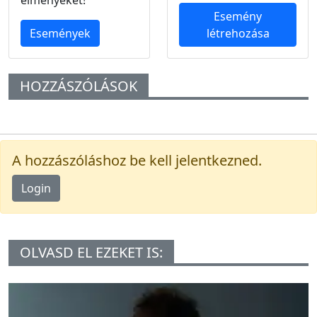
élményeket!
Esemény
Események
létrehozása
HOZZÁSZÓLÁSOK
A hozzászóláshoz be kell jelentkezned.
Login
OLVASD EL EZEKET IS: