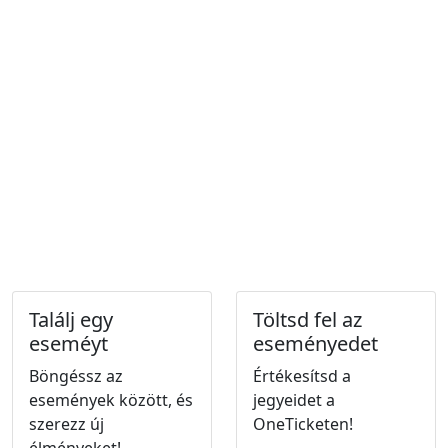
Találj egy
Töltsd fel az
eseméyt
eseményedet
Böngéssz az
Értékesítsd a
események között, és
jegyeidet a
szerezz új
OneTicketen!