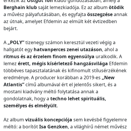
érkezik az
Ostgut Ton
kiadó gondozásában, amely a
Berghain klub
saját lemezkiadója. Ez az album
ötödik
a művész pályafutásában, és egyfajta
összegzése
annak
az útnak, amelyet Efdemin az elmúlt két évtizedben
bejárt.
A
„POLY”
tizenegy számon keresztül vezeti végig a
hallgatót egy
hatvanperces zenei utazáson
, ahol a
ritmus és az érzelem finom egyensúlya
uralkodik. A
lemez
érett, mégis kísérletező hangzásvilága
Efdemin
többéves tapasztalatának és kifinomult stílusérzékének
eredménye. A producer korábban a 2019-es
„New
Atlantis”
című albumával ért el jelentős sikert, és a
mostani kiadvány méltó folytatása annak a
gondolatnak, hogy a
techno lehet spirituális,
személyes és elmélyült
.
Az album
vizuális koncepciója
sem kevésbé figyelemre
méltó: a borítót
Isa Genzken
, a világhírű német művész