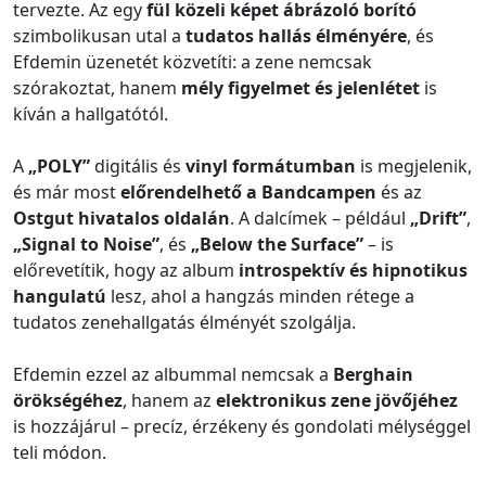
tervezte. Az egy
fül közeli képet ábrázoló borító
szimbolikusan utal a
tudatos hallás élményére
, és
Efdemin üzenetét közvetíti: a zene nemcsak
szórakoztat, hanem
mély figyelmet és jelenlétet
is
kíván a hallgatótól.
A
„POLY”
digitális és
vinyl formátumban
is megjelenik,
és már most
előrendelhető a Bandcampen
és az
Ostgut hivatalos oldalán
. A dalcímek – például
„Drift”
,
„Signal to Noise”
, és
„Below the Surface”
– is
előrevetítik, hogy az album
introspektív és hipnotikus
hangulatú
lesz, ahol a hangzás minden rétege a
tudatos zenehallgatás élményét szolgálja.
Efdemin ezzel az albummal nemcsak a
Berghain
örökségéhez
, hanem az
elektronikus zene jövőjéhez
is hozzájárul – precíz, érzékeny és gondolati mélységgel
teli módon.