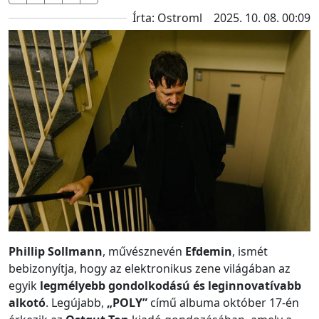
Írta: Ostroml
2025. 10. 08. 00:09
Phillip Sollmann
, művésznevén
Efdemin
, ismét
bebizonyítja, hogy az elektronikus zene világában az
egyik
legmélyebb gondolkodású és leginnovatívabb
alkotó
. Legújabb,
„POLY”
című albuma október 17-én