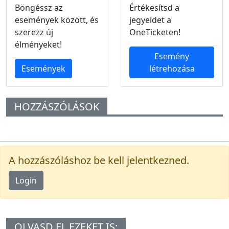
Böngéssz az
Értékesítsd a
események között, és
jegyeidet a
szerezz új
OneTicketen!
élményeket!
Esemény
Események
létrehozása
HOZZÁSZÓLÁSOK
A hozzászóláshoz be kell jelentkezned.
Login
OLVASD EL EZEKET IS: