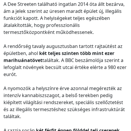
A Dee Streeten található ingatlan 2014 óta állt bezárva,
ám a jelek szerint az üresen maradt épület új, illegális
funkciót kapott. A helyiségeket teljes egészében
átalakították, hogy professzionális
termesztőközpontként működhessenek.
A rendőrség tavaly augusztusban tartott rajtaütést az
épületben, ahol
két teljes szinten több mint ezer
marihuánatövet
találtak. A BBC beszámolója szerint a
lefoglalt növények becsült utcai értéke elérte a 980 ezer
eurót.
A nyomozók a helyszínre érve azonnal megérezték az
intenzív kannabiszszagot, a belső terekben pedig
kiépített világítási rendszereket, speciális szellőztetést
és az illegális termesztéshez szükséges infrastruktúrát
találtak.
A razzia során
két férfit éppen földdel teli cserepek