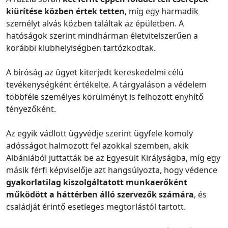
kiürítése közben értek tetten
, míg egy harmadik
személyt alvás közben találtak az épületben. A
hatóságok szerint mindhárman életvitelszerűen a
korábbi klubhelyiségben tartózkodtak.
A bíróság az ügyet kiterjedt kereskedelmi célú
tevékenységként értékelte. A tárgyaláson a védelem
többféle személyes körülményt is felhozott enyhítő
tényezőként.
Az egyik vádlott ügyvédje szerint ügyfele komoly
adósságot halmozott fel azokkal szemben, akik
Albániából juttatták be az Egyesült Királyságba, míg egy
másik férfi képviselője azt hangsúlyozta, hogy védence
gyakorlatilag kiszolgáltatott munkaerőként
működött a háttérben álló szervezők számára
, és
családját érintő esetleges megtorlástól tartott.