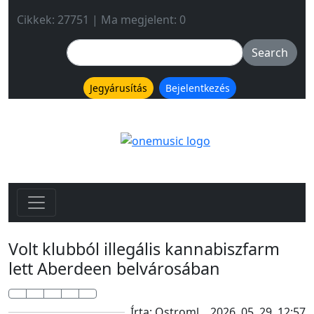
Cikkek: 27751 | Ma megjelent: 0
Jegyárusítás
Bejelentkezés
Volt klubból illegális kannabiszfarm
lett Aberdeen belvárosában
Írta: Ostroml
2026. 05. 29. 12:57