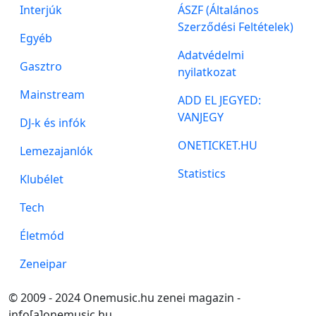
Interjúk
ÁSZF (Általános
Szerződési Feltételek)
Egyéb
Adatvédelmi
Gasztro
nyilatkozat
Mainstream
ADD EL JEGYED:
VANJEGY
DJ-k és infók
ONETICKET.HU
Lemezajanlók
Statistics
Klubélet
Tech
Életmód
Zeneipar
© 2009 - 2024 Onemusic.hu zenei magazin -
info[a]onemusic.hu