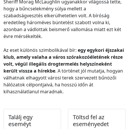
Sheriff Morag McLaughlin ugyanakkor világossá tette,
hogy a bűncselekmény súlya mellett a
szabadságvesztés elkerülhetetlen volt. A bíróság
eredetileg hároméves büntetést szabott volna ki,
azonban a vádlottak beismerő vallomása miatt ezt két
évre mérsékelték.
Az eset különös szimbolikával bír:
egy egykori éjszakai
klub, amely valaha a város szórakozóéletének része
volt, végül illegális drogtermelés helyszíneként
került vissza a hírekbe
. A történet jól mutatja, hogyan
válhatnak elhagyott városi terek szervezett bűnözői
hálózatok célpontjaivá, ha hosszú időn át
kihasználatlanul maradnak.
Találj egy
Töltsd fel az
eseméyt
eseményedet