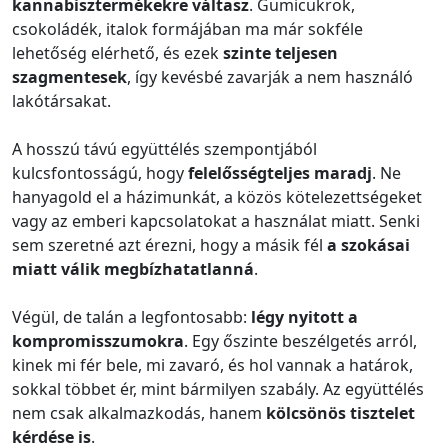
kannabisztermékekre váltasz
. Gumicukrok,
csokoládék, italok formájában ma már sokféle
lehetőség elérhető, és ezek
szinte teljesen
szagmentesek
, így kevésbé zavarják a nem használó
lakótársakat.
A hosszú távú együttélés szempontjából
kulcsfontosságú, hogy
felelősségteljes maradj
. Ne
hanyagold el a házimunkát, a közös kötelezettségeket
vagy az emberi kapcsolatokat a használat miatt. Senki
sem szeretné azt érezni, hogy a másik fél
a szokásai
miatt válik megbízhatatlanná
.
Végül, de talán a legfontosabb:
légy nyitott a
kompromisszumokra
. Egy őszinte beszélgetés arról,
kinek mi fér bele, mi zavaró, és hol vannak a határok,
sokkal többet ér, mint bármilyen szabály. Az együttélés
nem csak alkalmazkodás, hanem
kölcsönös tisztelet
kérdése is
.