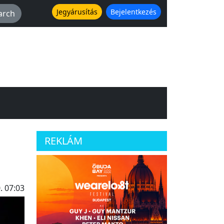
Jegyárusítás
Bejelentkezés
REKLÁM
. 07:03