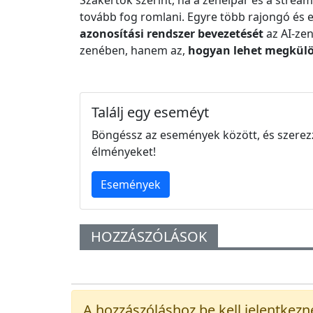
Szakértők szerint, ha a zeneipar és a stre
tovább fog romlani. Egyre több rajongó és el
azonosítási rendszer bevezetését
az AI-zen
zenében, hanem az,
hogyan lehet megkülön
Találj egy eseméyt
Böngéssz az események között, és szerez
élményeket!
Események
HOZZÁSZÓLÁSOK
A hozzászóláshoz be kell jelentkezn