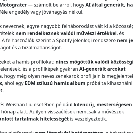
s Motograter
— számolt be arról, hogy
AI által generált, h
féle engedély vagy jóváhagyás nélkül.
k
neveznek, egyre nagyobb felháborodást vált ki a közössé
vételek
nem rendelkeznek valódi művészi értékkel
, és
. A felhasználók szerint a Spotify jelenlegi rendszere
nem je
ságot és a bizalmatlanságot.
zeket a hamis profilokat:
nincs mögöttük valódi közösség
gjelenések, és a profilképek gyakran
AI-generált arcokat
ja, hogy még olyan neves zenekarok profiljain is megjelente
x
, ahol egy
EDM stílusú hamis album
próbálta kihasználni
t.
 és Weishan Liu esetében például
kilenc új, mesterségesen
 hónap alatt. Az ilyen visszaélések nemcsak a művészek
ánlott tartalmak hitelességét
is veszélyeztetik.