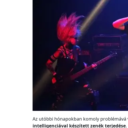
Az utóbbi hónapokban komoly problémává 
intelligenciával készített zenék terjedése
.