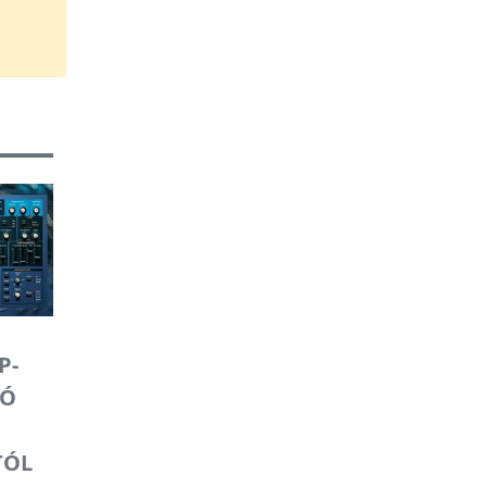
P-
IÓ
TÓL