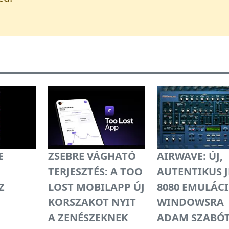
E
ZSEBRE VÁGHATÓ
AIRWAVE: ÚJ,
TERJESZTÉS: A TOO
AUTENTIKUS J
Z
LOST MOBILAPP ÚJ
8080 EMULÁC
KORSZAKOT NYIT
WINDOWSRA
A ZENÉSZEKNEK
ADAM SZABÓ