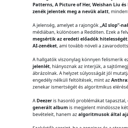
Patterns, A Picture of Her, Weishan Liu é
zenék jelentek meg a nevük alatt
, minden
A jelenség, amelyet a rajongók
„AI slop”-na
médiában, különösen a Redditen. Ezek a fel
megsértik az eredeti előadók hitelességét
AI-zenéket
, ami tovább növeli a zavarodott
A hallgatók viszonylag könnyen felismerik e
jelenlét
, hiányoznak az interjúk, a sajtóme
ábrázolnak. A helyzet súlyosságát jól mutat
engedély nélküli feltöltések, mint az
Anthra
zenekar ismertségét és algoritmikus elérésé
A
Deezer
is hasonló problémákat tapasztal,
generált album
is megjelent mindössze két
bevételeit, hanem az
algoritmusok által aj