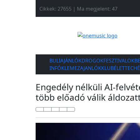
Cikkek: 27655 | Ma megjelent: 47
BULIAJÁNLÓK
DROGOK
FESZTIVALOK
B
INFÓK
LEMEZAJANLÓK
KLUBÉLET
TECH
Engedély nélküli AI-felvéte
több előadó válik áldozat