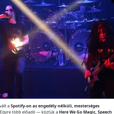
vált a
Spotify-on az engedély nélküli, mesterséges
 Egyre több előadó — köztük a
Here We Go Magic, Speech