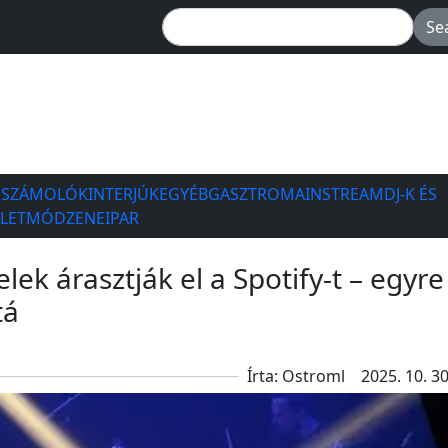
ESZÁMOLÓK
INTERJÚK
EGYÉB
GASZTRO
MAINSTREAM
DJ-K ÉS
ÉLETMÓD
ZENEIPAR
lek árasztják el a Spotify-t – egyre
tá
Írta: Ostroml
2025. 10. 30