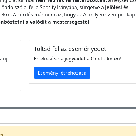
aming platformok
nem lépnek fel határozottan
, a helyzet cs
őadó szólal fel a Spotify irányába, sürgetve a
jelölési és
ékre. A kérdés már nem az, hogy az AI milyen szerepet kap
böztetni a valódit a mesterségestől
.
Töltsd fel az eseményedet
z új
Értékesítsd a jegyeidet a OneTicketen!
Esemény létrehozása
ed.