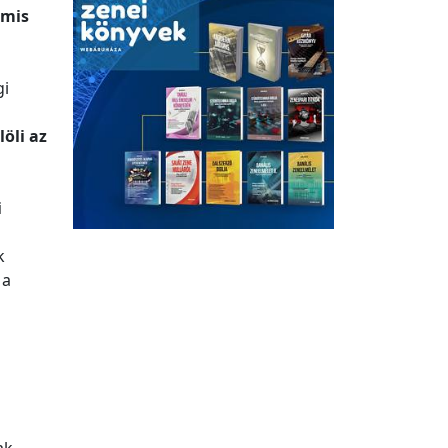
amis
gi
löli az
i
k
 a