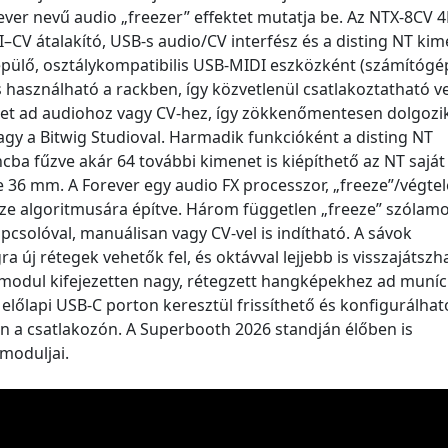
ever nevű audio „freezer” effektet mutatja be. Az NTX-8CV 
I–CV átalakító, USB-s audio/CV interfész és a disting NT kim
 épülő, osztálykompatibilis USB‑MIDI eszközként (számítóg
 használható a rackben, így közvetlenül csatlakoztatható ve
tet ad audiohoz vagy CV-hez, így zökkenőmentesen dolgozi
 vagy a Bitwig Studioval. Harmadik funkcióként a disting NT
ncba fűzve akár 64 további kimenet is kiépíthető az NT saját
 36 mm. A Forever egy audio FX processzor, „freeze”/végte
eze algoritmusára építve. Három független „freeze” szólam
pcsolóval, manuálisan vagy CV-vel is indítható. A sávok
 új rétegek vehetők fel, és oktávval lejjebb is visszajátszh
modul kifejezetten nagy, rétegzett hangképekhez ad muníc
őlapi USB‑C porton keresztül frissíthető és konfigurálható
en a csatlakozón. A Superbooth 2026 standján élőben is
 moduljai.