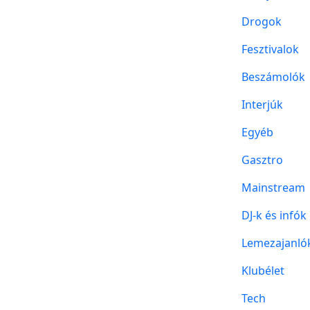
Drogok
Fesztivalok
Beszámolók
Interjúk
Egyéb
Gasztro
Mainstream
DJ-k és infók
Lemezajanló
Klubélet
Tech