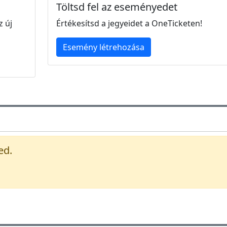
Töltsd fel az eseményedet
z új
Értékesítsd a jegyeidet a OneTicketen!
Esemény létrehozása
ed.