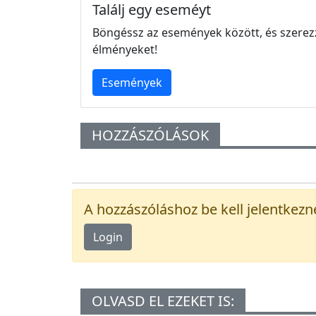
Találj egy eseméyt
Böngéssz az események között, és szerez
élményeket!
Események
HOZZÁSZÓLÁSOK
A hozzászóláshoz be kell jelentkezn
Login
OLVASD EL EZEKET IS: