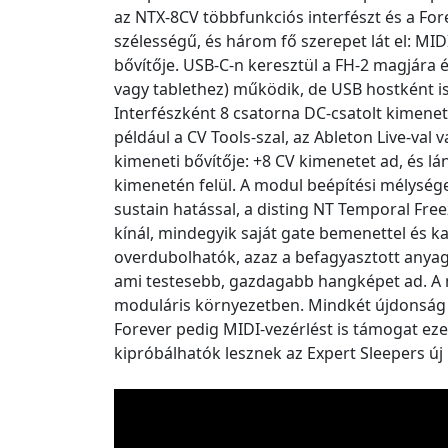
az NTX-8CV többfunkciós interfészt és a For
szélességű, és három fő szerepet lát el: MID
bővítője. USB‑C-n keresztül a FH-2 magjára
vagy tablethez) működik, de USB hostként is
Interfészként 8 csatorna DC-csatolt kimene
például a CV Tools-szal, az Ableton Live-val
kimeneti bővítője: +8 CV kimenetet ad, és lá
kimenetén felül. A modul beépítési mélysége
sustain hatással, a disting NT Temporal Fre
kínál, mindegyik saját gate bemenettel és ka
overdubolhatók, azaz a befagyasztott anyagra
ami testesebb, gazdagabb hangképet ad. A 
moduláris környezetben. Mindkét újdonság el
Forever pedig MIDI-vezérlést is támogat ez
kipróbálhatók lesznek az Expert Sleepers új