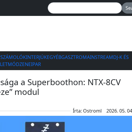
ESZÁMOLÓK
INTERJÚK
EGYÉB
GASZTRO
MAINSTREAM
DJ-K ÉS
ÉLETMÓD
ZENEIPAR
onsága a Superboothon: NTX-8CV
eze” modul
Írta: Ostroml
2026. 05. 04