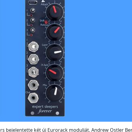
ers bejelentette két új Eurorack modulját. Andrew Ostler Be