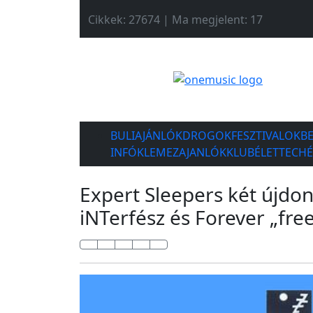
Cikkek: 27674 | Ma megjelent: 17
BULIAJÁNLÓK
DROGOK
FESZTIVALOK
B
INFÓK
LEMEZAJANLÓK
KLUBÉLET
TECH
Expert Sleepers két újd
iNTerfész és Forever „fre