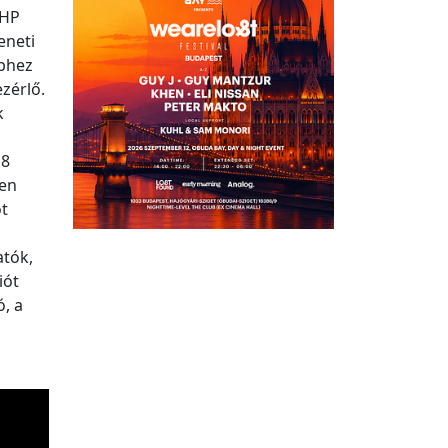
4HP
eneti
éphez
zérlő.
k
 8
len
ot
atók,
iót
, a