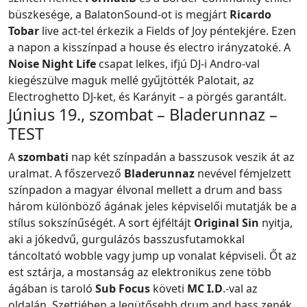
büszkesége, a BalatonSound-ot is megjárt
Ricardo
Tobar
live act-tel érkezik a Fields of Joy péntekjére. Ezen
a napon a kisszínpad a house és electro irányzatoké. A
Noise Night Life
csapat lelkes, ifjú DJ-i Andro-val
kiegészülve maguk mellé gyűjtötték Palotait, az
Electroghetto DJ-ket, és Karányit – a pörgés garantált.
Június 19., szombat – Bladerunnaz –
TEST
A
szombati
nap két színpadán a basszusok veszik át az
uralmat. A főszervező
Bladerunnaz
nevével fémjelzett
színpadon a magyar élvonal mellett a drum and bass
három különböző ágának jeles képviselői mutatják be a
stílus sokszínűségét. A sort éjféltájt
Original Sin
nyitja,
aki a jókedvű, gurgulázós basszusfutamokkal
táncoltató wobble vagy jump up vonalat képviseli. Őt az
est sztárja, a mostanság az elektronikus zene több
ágában is taroló
Sub Focus
követi
MC I.D
.-val az
oldalán. Szettjében a legütősebb drum and bass zenék