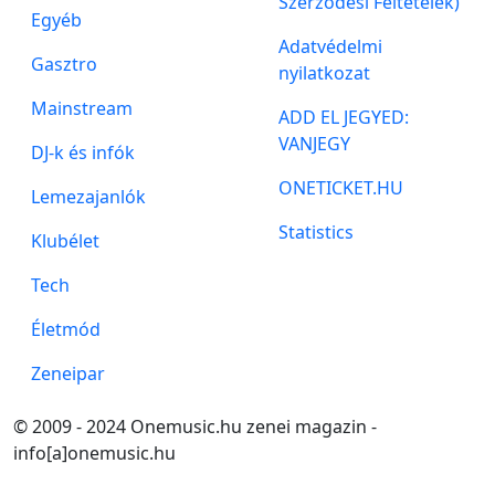
Szerződési Feltételek)
Egyéb
Adatvédelmi
Gasztro
nyilatkozat
Mainstream
ADD EL JEGYED:
VANJEGY
DJ-k és infók
ONETICKET.HU
Lemezajanlók
Statistics
Klubélet
Tech
Életmód
Zeneipar
© 2009 - 2024 Onemusic.hu zenei magazin -
info[a]onemusic.hu