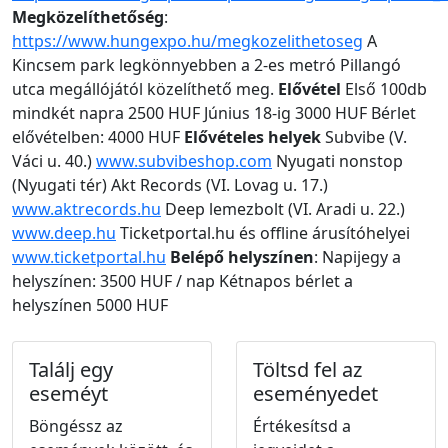
Megközelíthetőség
:
https://www.hungexpo.hu/megkozelithetoseg
A
Kincsem park legkönnyebben a 2-es metró Pillangó
utca megállójától közelíthető meg.
Elővétel
Első 100db
mindkét napra 2500 HUF Június 18-ig 3000 HUF Bérlet
elővételben: 4000 HUF
Elővételes helyek
Subvibe (V.
Váci u. 40.)
www.subvibeshop.com
Nyugati nonstop
(Nyugati tér) Akt Records (VI. Lovag u. 17.)
www.aktrecords.hu
Deep lemezbolt (VI. Aradi u. 22.)
www.deep.hu
Ticketportal.hu és offline árusítóhelyei
www.ticketportal.hu
Belépő helyszínen
: Napijegy a
helyszínen: 3500 HUF / nap Kétnapos bérlet a
helyszínen 5000 HUF
Találj egy
Töltsd fel az
eseméyt
eseményedet
Böngéssz az
Értékesítsd a