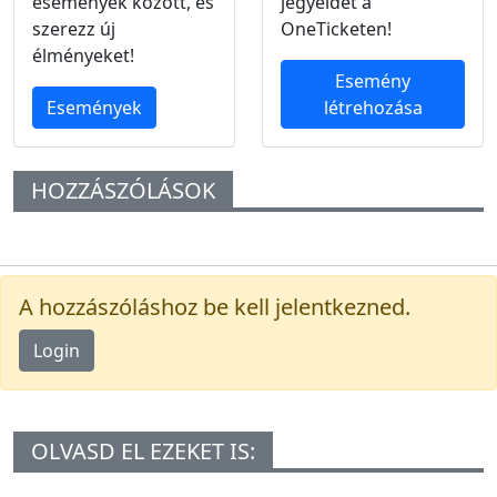
események között, és
jegyeidet a
szerezz új
OneTicketen!
élményeket!
Esemény
Események
létrehozása
HOZZÁSZÓLÁSOK
A hozzászóláshoz be kell jelentkezned.
Login
OLVASD EL EZEKET IS: