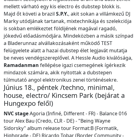
mellett várható egy kis electro és dubstep blokk is.
Majd őt követi a brazil
S.P.Y.
, akit sokan a villámkezű DJ
Marky utódjának tartanak, mixtechnikája és szelekciója
is sokban emlékeztet földijének magával ragadó,
jókedvű előadásmódjára. Mindeközben a másik színpad
a Bladerunnaz alvállakozásaként működő TEST
felügyelete alatt a hazai dubstep élet legjavát mutatja
be neves vendégszereplővel. A Hessle Audio kiválósága,
Ramadanman
fellépése igazi csemegének ígérkezik
mindazok számára, akik nyitottak a dubstepen
túlmutató angol elektronikus zenei történésekre.
Június 18., péntek /techno, minimal,
house, electro/ Kincsem Park (bejárat a
Hungexpo felől)
NVC stage
Agoria (Infiné, Different - FR) - Balance 016
tour Alex Bau (Credo, CLR - DE) - "Being Wayne
Sidorsky" album release tour Format:B (Formatik,
Highgrade - DE) Ricardo Tobar (Border Community -