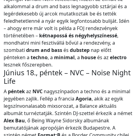
alkalommal a drum and bass legnagyobb sztárjai és a
legérdekesebb új arcok mutatkoztak be és tették
feledhetetlenné a nyár egyik legfontosabb buliját. Idén
– ahogy erre már volt is példa a FOJ rendezvények
történetében –
kétnapossá és négyhelyszínessé
,
mondhatni mini fesztivállá bővül a rendezvény, a
szombati
drum and bass
és
dubstep
nap előtt
pénteken a
techno
, a
minimal
, a
house
és az
electro
lesznek főszerepben.
Június 18., péntek – NVC – Noise Night
Life
A
péntek
az
NVC
nagyszínpadon a techno és a minimal
jegyében zajlik. Fellép a francia
Agoria
, akik az egyik
legszínvonalasabb mixsorozat, a Balance aktuális
albumát turnéztatják. Szintén DJ-szettel érkezik a német
Alex Bau
, ő Being Wayne Sidorsky albumának
bemutatójának apropóján érkezik Budapestre. A
szintén német
Format:B
és a Border Community chilei