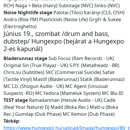
RCH) Naga + Beta (Hairy) Subotage (NVC) Sinko (NVC)
Noise Nightlife stage
Palotai (Tilos) Karányi (CLS, OSH)
Andro (Rise FM) Plastickids (Noise Life) GrgFr & Sukee
(Electroghetto)
Június 19., szombat /drum and bass,
dubstep/ Hungexpo (bejárat a Hungexpo
2-es kapunál)
Bladerunnaz stage
Sub Focus (Ram Records - UK)
Original Sin (True Playaz - UK) S.P.Y. (Metalheadz - BR)
Chris.su (Subtitles) SKC (Commercial Suicide) Safair
(Tactile Vinyl) Mastif (Bladerunnaz) Statik (Bladerunnaz)
MC I.D. (Shogun Audio - UK) MC Agent (Unusual
Suspects -RO) MC Fedora (Mameluk System) MC Blu-ID
TEST stage
Ramadanman (Hessle Audio - UK) Cadik
(Real Your Nature) DJ Madd (Boka Rec.) Matt-u (Boka
Rec.) Gumilap (Dub Phase) MC Kemon (Dub Phase)
Térkép
:
https://www.hungexpo.hu/upload/Image/hungexpo/BV_t