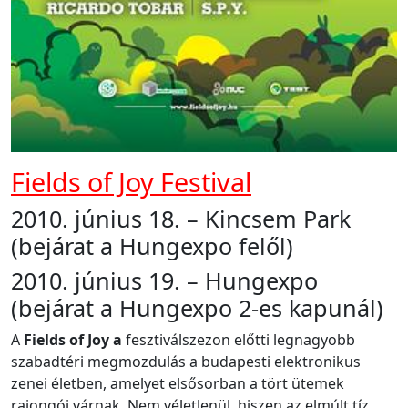
Fields of Joy Festival
2010. június 18. – Kincsem Park
(bejárat a Hungexpo felől)
2010. június 19. – Hungexpo
(bejárat a Hungexpo 2-es kapunál)
A
Fields of Joy a
fesztiválszezon előtti legnagyobb
szabadtéri megmozdulás a budapesti elektronikus
zenei életben, amelyet elsősorban a tört ütemek
rajongói várnak. Nem véletlenül, hiszen az elmúlt tíz