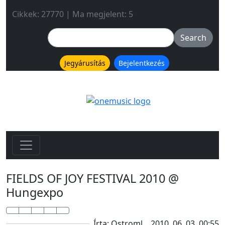
Cikkek: 27770 | Ma megjelent: 5
Jegyárusítás
Bejelentkezés
FIELDS OF JOY FESTIVAL 2010 @
Hungexpo
Írta: Ostroml
2010. 06. 03. 00:55