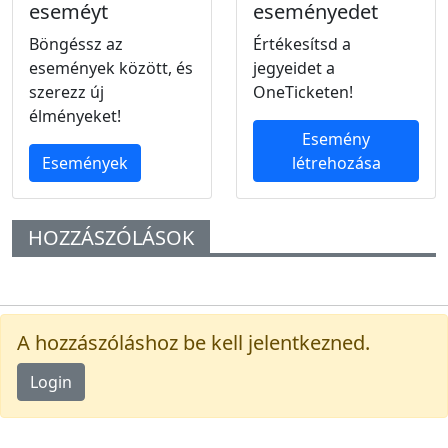
eseméyt
eseményedet
Böngéssz az
Értékesítsd a
események között, és
jegyeidet a
szerezz új
OneTicketen!
élményeket!
Esemény
Események
létrehozása
HOZZÁSZÓLÁSOK
A hozzászóláshoz be kell jelentkezned.
Login