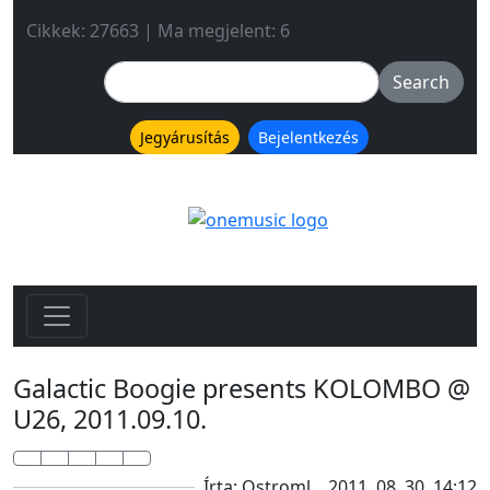
Cikkek: 27663 | Ma megjelent: 6
Jegyárusítás
Bejelentkezés
Galactic Boogie presents KOLOMBO @
U26, 2011.09.10.
Írta: Ostroml
2011. 08. 30. 14:12