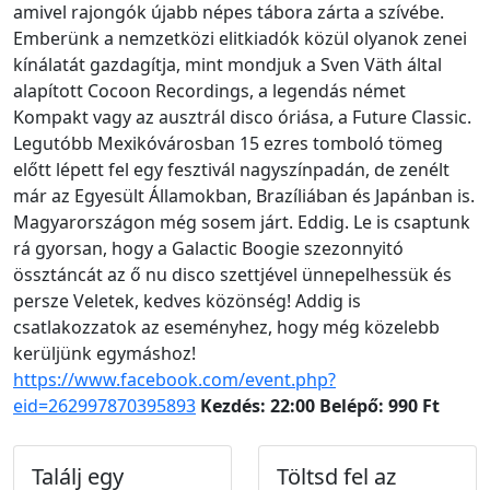
amivel rajongók újabb népes tábora zárta a szívébe.
Emberünk a nemzetközi elitkiadók közül olyanok zenei
kínálatát gazdagítja, mint mondjuk a Sven Väth által
alapított Cocoon Recordings, a legendás német
Kompakt vagy az ausztrál disco óriása, a Future Classic.
Legutóbb Mexikóvárosban 15 ezres tomboló tömeg
előtt lépett fel egy fesztivál nagyszínpadán, de zenélt
már az Egyesült Államokban, Brazíliában és Japánban is.
Magyarországon még sosem járt. Eddig. Le is csaptunk
rá gyorsan, hogy a Galactic Boogie szezonnyitó
össztáncát az ő nu disco szettjével ünnepelhessük és
persze Veletek, kedves közönség! Addig is
csatlakozzatok az eseményhez, hogy még közelebb
kerüljünk egymáshoz!
https://www.facebook.com/event.php?
eid=262997870395893
Kezdés: 22:00
Belépő: 990 Ft
Találj egy
Töltsd fel az