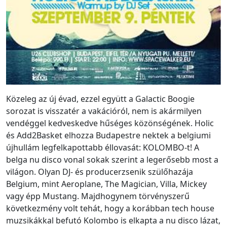
Közeleg az új évad, ezzel együtt a Galactic Boogie
sorozat is visszatér a vakációról, nem is akármilyen
vendéggel kedveskedve hűséges közönségének. Holic
és Add2Basket elhozza Budapestre nektek a belgiumi
újhullám legfelkapottabb éllovasát: KOLOMBO-t! A
belga nu disco vonal sokak szerint a legerősebb most a
világon. Olyan DJ- és producerzsenik szülőhazája
Belgium, mint Aeroplane, The Magician, Villa, Mickey
vagy épp Mustang. Majdhogynem törvényszerű
következmény volt tehát, hogy a korábban tech house
muzsikákkal befutó Kolombo is elkapta a nu disco lázat,