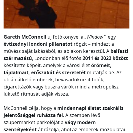
Gareth McConnell
új fotókönyve, a
„Window”
, egy
évtizednyi londoni pillanatot
rögzít – mindezt a
művész saját lakásából, az ablakon keresztül. A
belfasti
származású
, Londonban élő fotós
2011 és 2022 között
készítette képeit, amelyek a városi élet
örömeit,
fájdalmait, erőszakát és szeretetét
mutatják be. Az
utcán átkelő emberek, bevásárlókocsit tolók,
cigarettázók vagy buszra várók mind a metropolisz
lüktető ritmusát adják vissza.
McConnell célja, hogy a
mindennapi életet szakrális
jelentőséggel ruházza fel
. A szemben lévő
szupermarket parkolóját a
vágy modern
szentélyeként
ábrázolja, ahol az emberek mozdulatai