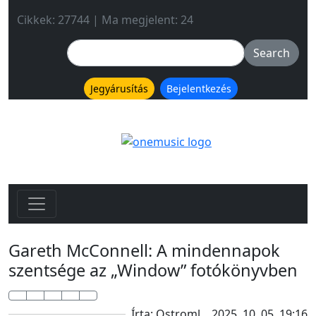
Cikkek: 27744 | Ma megjelent: 24
Jegyárusítás
Bejelentkezés
Gareth McConnell: A mindennapok
szentsége az „Window” fotókönyvben
Írta: Ostroml
2025. 10. 05. 19:16