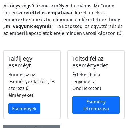
A könyv végső üzenete mélyen humánus: McConnell
képei
szeretettel és empátiával
közelítenek az
emberekhez, miközben finoman emlékeztetnek, hogy
„mi vagyunk egymás”
– a közösség, az együttérzés és
az emberi kapcsolatok ereje minden városi káoszon túl.
Találj egy
Töltsd fel az
eseméyt
eseményedet
Böngéssz az
Értékesítsd a
események között, és
jegyeidet a
szerezz új
OneTicketen!
élményeket!
Esemény
Események
létrehozása