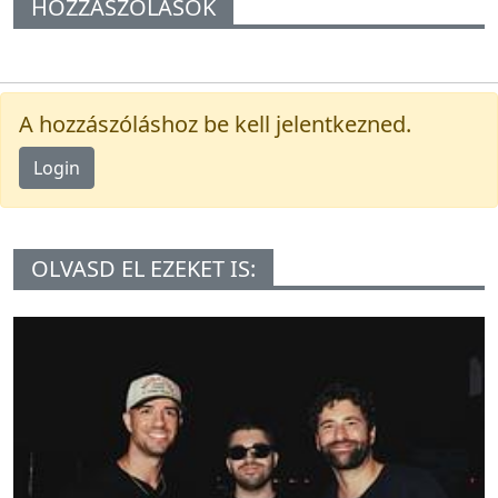
HOZZÁSZÓLÁSOK
A hozzászóláshoz be kell jelentkezned.
Login
OLVASD EL EZEKET IS: