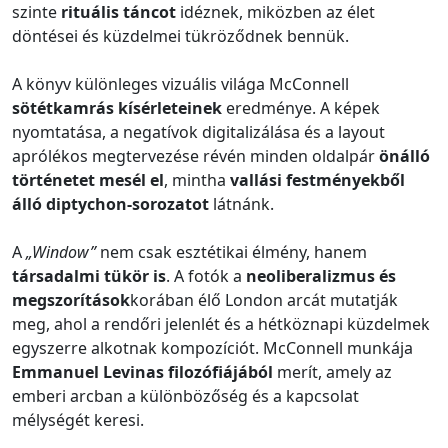
szinte
rituális táncot
idéznek, miközben az élet
döntései és küzdelmei tükröződnek bennük.
A könyv különleges vizuális világa McConnell
sötétkamrás kísérleteinek
eredménye. A képek
nyomtatása, a negatívok digitalizálása és a layout
aprólékos megtervezése révén minden oldalpár
önálló
történetet mesél el
, mintha
vallási festményekből
álló diptychon-sorozatot
látnánk.
A
„Window”
nem csak esztétikai élmény, hanem
társadalmi tükör is
. A fotók a
neoliberalizmus és
megszorítások
korában élő London arcát mutatják
meg, ahol a rendőri jelenlét és a hétköznapi küzdelmek
egyszerre alkotnak kompozíciót. McConnell munkája
Emmanuel Levinas filozófiájából
merít, amely az
emberi arcban a különbözőség és a kapcsolat
mélységét keresi.