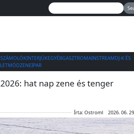
ESZÁMOLÓK
INTERJÚK
EGYÉB
GASZTRO
MAINSTREAM
DJ-K ÉS
ÉLETMÓD
ZENEIPAR
2026: hat nap zene és tenger
Írta: Ostroml
2026. 06. 29