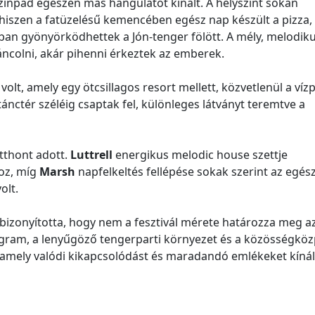
zínpad egészen más hangulatot kínált. A helyszínt sokan
hiszen a fatüzelésű kemencében egész nap készült a pizza,
an gyönyörködhettek a Jón-tenger fölött. A mély, melodik
áncolni, akár pihenni érkeztek az emberek.
volt, amely egy ötcsillagos resort mellett, közvetlenül a víz
tánctér széléig csaptak fel, különleges látványt teremtve a
tthont adott.
Luttrell
energikus melodic house szettje
hoz, míg
Marsh
napfelkeltés fellépése sokak szerint az egés
olt.
bizonyította, hogy nem a fesztivál mérete határozza meg a
ogram, a lenyűgöző tengerparti környezet és a közösségkö
 amely valódi kikapcsolódást és maradandó emlékeket kínál