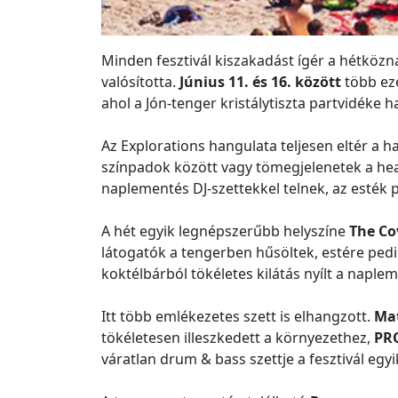
Minden fesztivál kiszakadást ígér a hétköz
valósította.
Június 11. és 16. között
több eze
ahol a Jón-tenger kristálytiszta partvidéke
Az Explorations hangulata teljesen eltér a
színpadok között vagy tömegjelenetek a head
naplementés DJ-szettekkel telnek, az esték 
A hét egyik legnépszerűbb helyszíne
The Co
látogatók a tengerben hűsöltek, estére pedi
koktélbárból tökéletes kilátás nyílt a naple
Itt több emlékezetes szett is elhangzott.
Ma
tökéletesen illeszkedett a környezethez,
PR
váratlan drum & bass szettje a fesztivál egyi