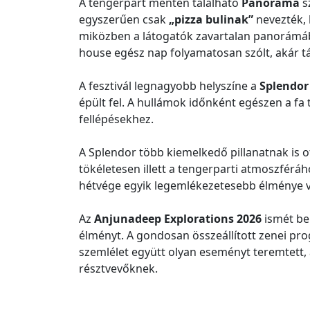
A tengerpart mentén található
Panorama
s
egyszerűen csak
„pizza bulinak”
nevezték, 
miközben a látogatók zavartalan panorámáb
house egész nap folyamatosan szólt, akár t
A fesztivál legnagyobb helyszíne a
Splendor
épült fel. A hullámok időnként egészen a fa 
fellépésekhez.
A Splendor több kiemelkedő pillanatnak is o
tökéletesen illett a tengerparti atmoszférá
hétvége egyik legemlékezetesebb élménye v
Az
Anjunadeep Explorations 2026
ismét be
élményt. A gondosan összeállított zenei pr
szemlélet együtt olyan eseményt teremtett,
résztvevőknek.