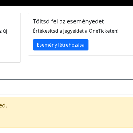
Töltsd fel az eseményedet
z új
Értékesítsd a jegyeidet a OneTicketen!
Esemény létrehozása
ed.