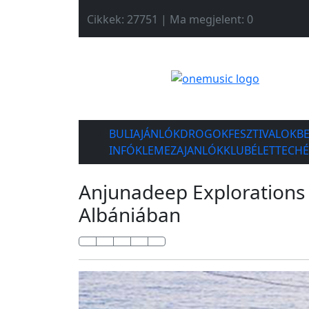
Cikkek: 27751 | Ma megjelent: 0
BULIAJÁNLÓK
DROGOK
FESZTIVALOK
B
INFÓK
LEMEZAJANLÓK
KLUBÉLET
TECH
Anjunadeep Explorations 
Albániában