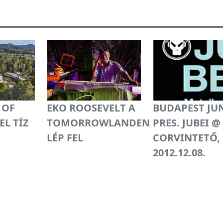
 OF
EKO ROOSEVELT A
BUDAPEST JU
L TÍZ
TOMORROWLANDEN
PRES. JUBEI @
LÉP FEL
CORVINTETŐ,
2012.12.08.