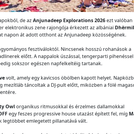
napokból, de az
Anjunadeep Explorations 2026
ezt valóban
r elektronikus zene rajongója érkezett az albániai
Dhërmi
 hat napon át adott otthont az Anjunadeep közösségének.
 hagyományos fesztiváloktól. Nincsenek hosszú rohanások a
linerek előtt. A nappalok úszással, tengerparti pihenéssel
pedig sokszor egészen napfelkeltéig tartanak.
ve
volt, amely egy kavicsos öbölben kapott helyet. Napközb
g mezítláb táncoltak a DJ-pult előtt, miközben a fölé maga
mentére.
ty Owl
organikus ritmusokkal és érzelmes dallamokkal
OFF
egy feszes progressive house utazást épített fel, míg
M
k legtöbbet emlegetett pillanatává vált.