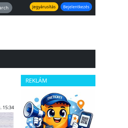
Jegyárusítás
Bejelentkezés
REKLÁM
. 15:34