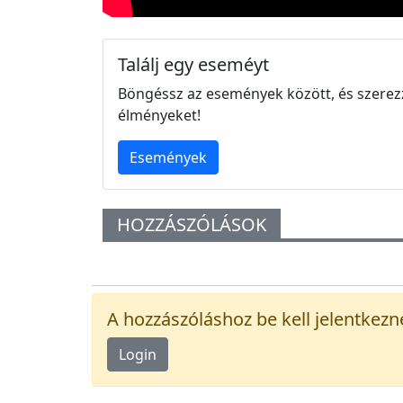
Találj egy eseméyt
Böngéssz az események között, és szerez
élményeket!
Események
HOZZÁSZÓLÁSOK
A hozzászóláshoz be kell jelentkezn
Login