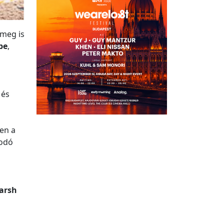
 meg is
be
,
 és
en a
sodó
arsh