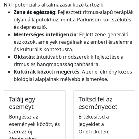
NRT potenciális alkalmazásai közé tartozik:
Zene és egészség
: Fejlesztett ritmus-alapú terápiák
olyan állapotokhoz, mint a Parkinson-kór, szélütés
és depresszió.
Mesterséges intelligencia
: Fejlett zene-generáló
eszközök, amelyek reagálnak az emberi érzelemre
és kulturális kontextusra.
Oktatás
: Intuitívabb módszerek kifejlesztése a
ritmus és hangmagasság tanítására.
Kultúrák közötti megértés
: A zenei élmény közös
biológiai alapjainak mélyebb elismerése.
Találj egy
Töltsd fel az
eseméyt
eseményedet
Böngéssz az
Értékesítsd a
események között, és
jegyeidet a
szerezz új
OneTicketen!
élményeket!