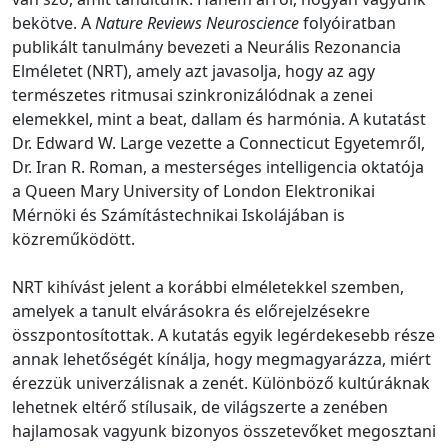
bekötve. A
Nature Reviews Neuroscience
folyóiratban
publikált tanulmány bevezeti a Neurális Rezonancia
Elméletet (NRT), amely azt javasolja, hogy az agy
természetes ritmusai szinkronizálódnak a zenei
elemekkel, mint a beat, dallam és harmónia. A kutatást
Dr. Edward W. Large vezette a Connecticut Egyetemről,
Dr. Iran R. Roman, a mesterséges intelligencia oktatója
a Queen Mary University of London Elektronikai
Mérnöki és Számítástechnikai Iskolájában is
közreműködött.
NRT kihívást jelent a korábbi elméletekkel szemben,
amelyek a tanult elvárásokra és előrejelzésekre
összpontosítottak. A kutatás egyik legérdekesebb része
annak lehetőségét kínálja, hogy megmagyarázza, miért
érezzük univerzálisnak a zenét. Különböző kultúráknak
lehetnek eltérő stílusaik, de világszerte a zenében
hajlamosak vagyunk bizonyos összetevőket megosztani