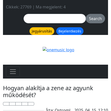
Cikkek: 27769 | Ma megjelent: 4
Jegyárusítás
Bejelentkezés
Hogyan alakítja a zene az agyunk
működését?
Írta: Ostroml
2025. 04. 15. 12:10