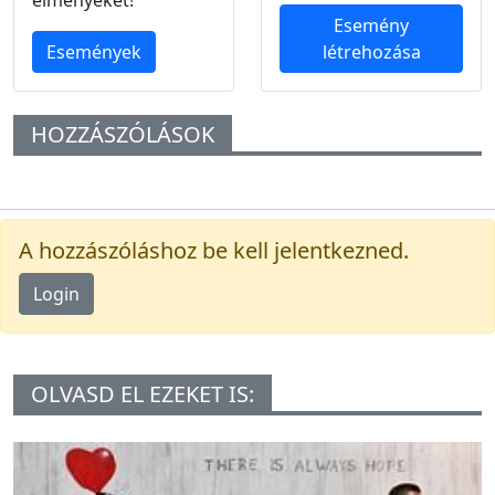
Esemény
Események
létrehozása
HOZZÁSZÓLÁSOK
A hozzászóláshoz be kell jelentkezned.
Login
OLVASD EL EZEKET IS: