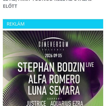
ELŐTT
REKLÁM