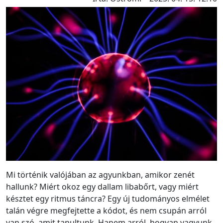
Mi történik valójában az agyunkban, amikor zenét
hallunk? Miért okoz egy dallam libabőrt, vagy miért
késztet egy ritmus táncra? Egy új tudományos elmélet
talán végre megfejtette a kódot, és nem csupán arról
van szó, amit tanultunk. Hanem arról, hogyan vagyunk