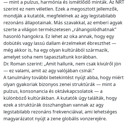
— mint a pulzus, harmónia és ismétlődő minták. Az NRT
szerint ez nem véletlen. Ezek a megosztott jellemzők,
mondják a kutatók, megfelelnek az agy legstabilabb
rezonáns állapotainak. Más szavakkal, az emberi agyak
szerte a világon természetesen „ráhangolódhatnak”
hasonló hangokra. Ez lehet az oka annak, hogy egy
dobütés vagy lassú dallam érzelmeket ébreszthet —
még akkor is, ha egy olyan kultúrából származik,
amelyet soha nem tapasztaltunk korábban.
Dr. Roman szerint: „Amit hallunk, nem csak kívülről jön
— ez valami, amit az agy valójában csinál.”
A tanulmány további betekintést nyújt abba, hogy miért
olyan gyakoriak bizonyos zenei struktúrák — mint a
pulzus, konsonancia és oktávkapcsolatok — a
különböző kultúrákban. A kutatók úgy találták, hogy
ezek a struktúrák összhangban vannak az agy
legstabilabb rezonáns frekvenciáival, ami lehetséges
magyarázatot nyújt a zene globális vonzerejére.