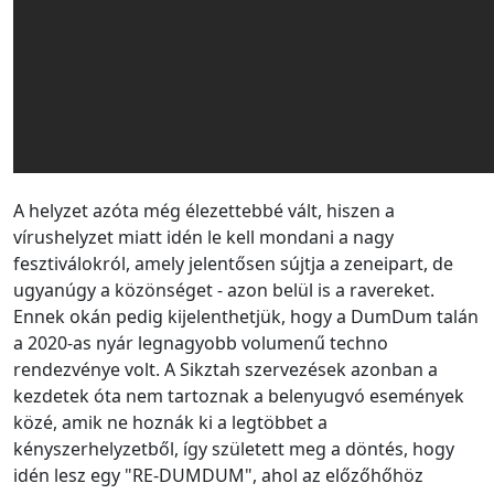
A helyzet azóta még élezettebbé vált, hiszen a
vírushelyzet miatt idén le kell mondani a nagy
fesztiválokról, amely jelentősen sújtja a zeneipart, de
ugyanúgy a közönséget - azon belül is a ravereket.
Ennek okán pedig kijelenthetjük, hogy a DumDum talán
a 2020-as nyár legnagyobb volumenű techno
rendezvénye volt. A Sikztah szervezések azonban a
kezdetek óta nem tartoznak a belenyugvó események
közé, amik ne hoznák ki a legtöbbet a
kényszerhelyzetből, így született meg a döntés, hogy
idén lesz egy "RE-DUMDUM", ahol az előzőhőhöz