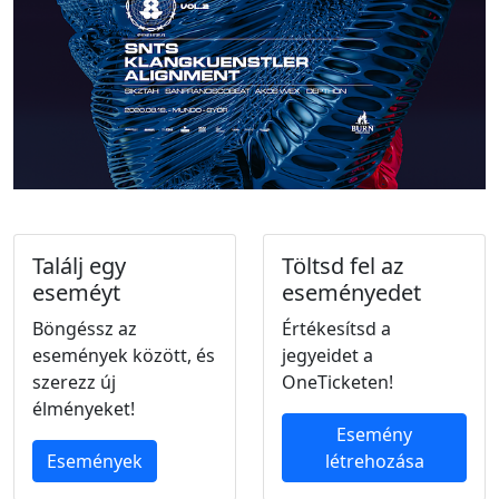
Találj egy
Töltsd fel az
eseméyt
eseményedet
Böngéssz az
Értékesítsd a
események között, és
jegyeidet a
szerezz új
OneTicketen!
élményeket!
Esemény
Események
létrehozása