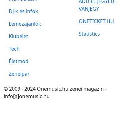
ADD EL JEGYED:
VANJEGY
DJ-k és infók
ONETICKET.HU
Lemezajanlók
Statistics
Klubélet
Tech
Életmód
Zeneipar
© 2009 - 2024 Onemusic.hu zenei magazin -
info[a]onemusic.hu