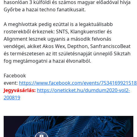
hasonlóan 3 külföldi és számos magyar előadóval hívja
Győrbe a hazai techno fanatikusait.
A meghívottak pedig ezúttal is a legaktuálisabb
rosterekből érkeznek: SNTS, Klangkuenstler és
Alignment lesznek ugyanis a második felvonás
vendégei, akiket Akos Wex, Depthon, SanfranciscoBeat
és természetesen az itt születésnapját ünneplő Sikztah
fog megtámogatni a hazai élvonalból.
Facebook
event:
https://www.facebook.com/events/7534169921518
Jegyvásárlás:
https://oneticket.hu/dumdum2020-vol2-
200819