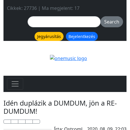
Cikkek: 27736 | Ma megjelent: 17
Jegyárusítás
Bejelentkezés
Idén duplázik a DUMDUM, jön a RE-
DUMDUM!
Írta: Ostroml
2020. 08. 09. 22:03