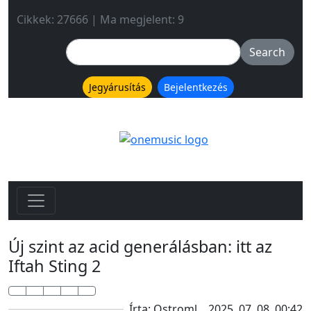
Cikkek: 27666 | Ma megjelent: 9
Jegyárusítás
Bejelentkezés
Új szint az acid generálásban: itt az
Iftah Sting 2
Írta: Ostroml
2025. 07. 08. 00:42