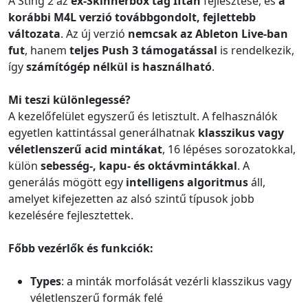
A Sting 2 az
ex-Skinnerbox tag Iftah
fejlesztése, és
a
korábbi M4L verzió továbbgondolt, fejlettebb
változata
. Az új verzió
nemcsak az Ableton Live-ban
fut
, hanem
teljes Push 3 támogatással
is rendelkezik,
így
számítógép nélkül is használható
.
Mi teszi különlegessé?
A kezelőfelület egyszerű és letisztult. A felhasználók
egyetlen kattintással generálhatnak
klasszikus vagy
véletlenszerű acid mintákat
, 16 lépéses sorozatokkal,
külön
sebesség-, kapu- és oktávmintákkal
. A
generálás mögött egy
intelligens algoritmus
áll,
amelyet kifejezetten az alsó szintű típusok jobb
kezelésére fejlesztettek.
Főbb vezérlők és funkciók:
Types
: a minták morfolását vezérli klasszikus vagy
véletlenszerű formák felé