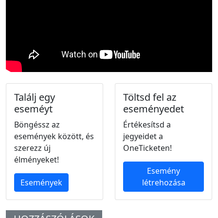
Találj egy
Töltsd fel az
eseméyt
eseményedet
Böngéssz az
Értékesítsd a
események között, és
jegyeidet a
szerezz új
OneTicketen!
élményeket!
Esemény
Események
létrehozása