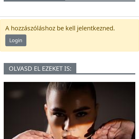
A hozzászóláshoz be kell jelentkezned.
Login
OLVASD EL EZEKET IS: