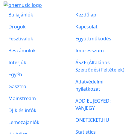
Buliajánlók
Kezdőlap
Drogok
Kapcsolat
Fesztivalok
Együttműködés
Beszámolók
Impresszum
Interjúk
ÁSZF (Általános
Szerződési Feltételek)
Egyéb
Adatvédelmi
Gasztro
nyilatkozat
Mainstream
ADD EL JEGYED:
VANJEGY
DJ-k és infók
ONETICKET.HU
Lemezajanlók
Statistics