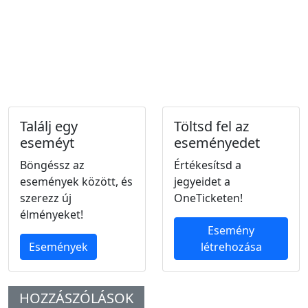
Találj egy
Töltsd fel az
eseméyt
eseményedet
Böngéssz az
Értékesítsd a
események között, és
jegyeidet a
szerezz új
OneTicketen!
élményeket!
Esemény
Események
létrehozása
HOZZÁSZÓLÁSOK