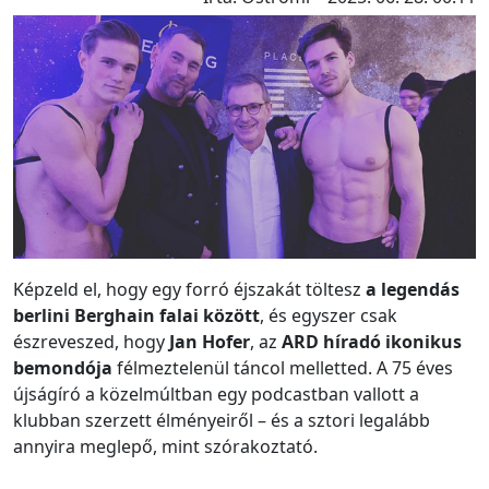
Képzeld el, hogy egy forró éjszakát töltesz
a legendás
berlini Berghain falai között
, és egyszer csak
észreveszed, hogy
Jan Hofer
, az
ARD híradó ikonikus
bemondója
félmeztelenül táncol melletted. A 75 éves
újságíró a közelmúltban egy podcastban vallott a
klubban szerzett élményeiről – és a sztori legalább
annyira meglepő, mint szórakoztató.