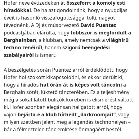
Hofer neve évtizedeken át
összeforrt a komoly esti
híradókkal
. De ha azt gondolnánk, hogy a nyugdíjas
éveit is hasonló visszafogottsággal tölti, nagyot
tévednénk. A DJ és műsorvezető
David Puentez
podcastjában elárulta, hogy
többször is megfordult a
Berghainban
, a klubban, amely nemcsak a
világhírű
techno zenéiről
, hanem
szigorú beengedési
szabályairól
is ismert.
A beszélgetés során Puentez arról érdeklődött, hogy
Hofer hol szokott kikapcsolódni, és ekkor derült ki,
hogy a híradós
hat órán át is képes volt táncolni
a
Berghain sötét, lüktető táncterében. Ez a teljesítmény
még a sokat látott bulizók körében is elismerést váltott
ki. Hofer azonban elegánsan hallgatott arról, hogy
vajon
bejárta-e a klub hírhedt „darkroomjait”
, vagy
milyen szettben jelent meg a legendás technohelyen –
bár a félmeztelen tánc említése önmagáért beszél.