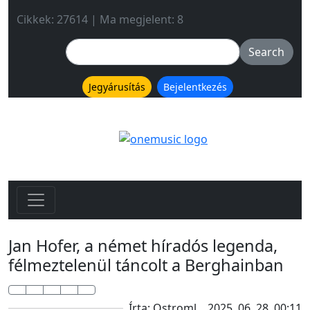
Cikkek: 27614 | Ma megjelent: 8
Jegyárusítás
Bejelentkezés
Jan Hofer, a német híradós legenda,
félmeztelenül táncolt a Berghainban
Írta: Ostroml
2025. 06. 28. 00:11