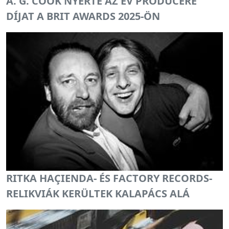
A. G. COOK NYERTE AZ ÉV PRODUCERE
DÍJAT A BRIT AWARDS 2025-ÖN
RITKA HAÇIENDA- ÉS FACTORY RECORDS-
RELIKVIÁK KERÜLTEK KALAPÁCS ALÁ