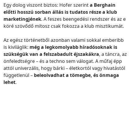
Egy dolog viszont biztos: Hofer szerint
a Berghain
előtti hosszú sorban állás is tudatos része a klub
marketingjének
. A feszes beengedési rendszer és az e
köré szövődő mítosz csak fokozza a klub misztikumát.
Az egész történetből azonban valami sokkal emberibb
is kiviláglik:
még a legkomolyabb híradósoknak is
szükségük van a felszabadult éjszakákra
, a táncra, az
önfeledtségre – és a techno sem válogat. A műfaj épp
attól univerzális, hogy bárki – életkortól vagy hivatástól
függetlenül –
beleolvadhat a tömegbe, és önmaga
lehet
.