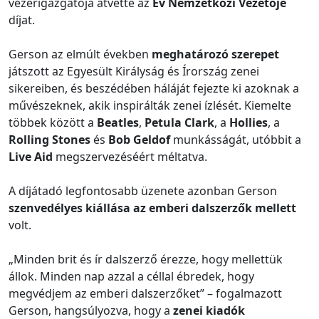
vezérigazgatója átvette az
Év Nemzetközi Vezetője
díjat.
Gerson az elmúlt években
meghatározó szerepet
játszott az Egyesült Királyság és Írország zenei
sikereiben, és beszédében háláját fejezte ki azoknak a
művészeknek, akik inspirálták zenei ízlését. Kiemelte
többek között a
Beatles
,
Petula Clark
, a
Hollies
, a
Rolling Stones
és
Bob Geldof
munkásságát, utóbbit a
Live Aid
megszervezéséért méltatva.
A díjátadó legfontosabb üzenete azonban Gerson
szenvedélyes kiállása az emberi dalszerzők mellett
volt.
„Minden brit és ír dalszerző érezze, hogy mellettük
állok. Minden nap azzal a céllal ébredek, hogy
megvédjem az emberi dalszerzőket” – fogalmazott
Gerson, hangsúlyozva, hogy a
zenei kiadók