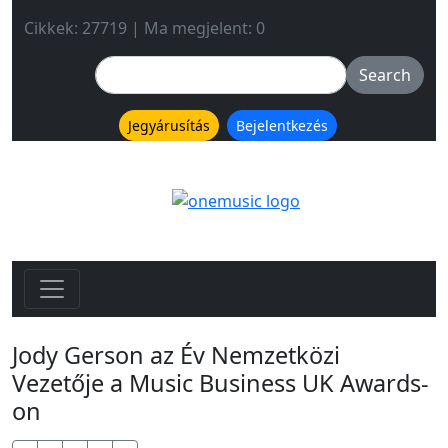
Cikkek: 27719 | Ma megjelent: 0
Jegyárusítás
Bejelentkezés
Jody Gerson az Év Nemzetközi
Vezetője a Music Business UK Awards-
on