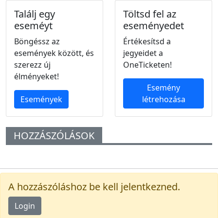
Találj egy
Töltsd fel az
eseméyt
eseményedet
Böngéssz az
Értékesítsd a
események között, és
jegyeidet a
szerezz új
OneTicketen!
élményeket!
Esemény
Események
létrehozása
HOZZÁSZÓLÁSOK
A hozzászóláshoz be kell jelentkezned.
Login