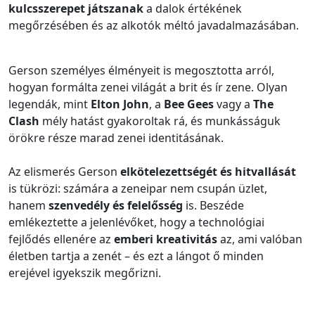
kulcsszerepet játszanak
a dalok értékének
megőrzésében és az alkotók méltó javadalmazásában.
Gerson személyes élményeit is megosztotta arról,
hogyan formálta zenei világát a brit és ír zene. Olyan
legendák, mint
Elton John
, a
Bee Gees
vagy a
The
Clash
mély hatást gyakoroltak rá, és munkásságuk
örökre része marad zenei identitásának.
Az elismerés Gerson
elkötelezettségét és hitvallását
is tükrözi: számára a zeneipar nem csupán üzlet,
hanem
szenvedély és felelősség
is. Beszéde
emlékeztette a jelenlévőket, hogy a technológiai
fejlődés ellenére az
emberi kreativitás
az, ami valóban
életben tartja a zenét – és ezt a lángot ő minden
erejével igyekszik megőrizni.