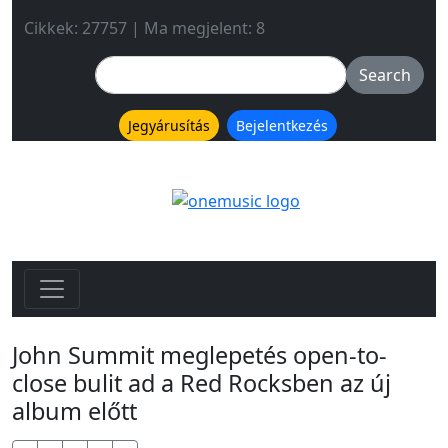
Cikkek: 27757 | Ma megjelent: 8
Jegyárusítás
Bejelentkezés
John Summit meglepetés open-to-
close bulit ad a Red Rocksben az új
album előtt