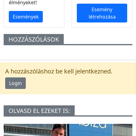
élményeket!
Esemény
Események
létrehozása
HOZZÁSZÓLÁSOK
A hozzászóláshoz be kell jelentkezned.
Login
OLVASD EL EZEKET IS: