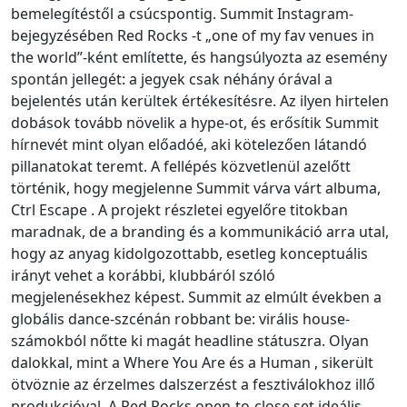
bemelegítéstől a csúcspontig. Summit Instagram-
bejegyzésében Red Rocks -t „one of my fav venues in
the world”-ként említette, és hangsúlyozta az esemény
spontán jellegét: a jegyek csak néhány órával a
bejelentés után kerültek értékesítésre. Az ilyen hirtelen
dobások tovább növelik a hype-ot, és erősítik Summit
hírnevét mint olyan előadóé, aki kötelezően látandó
pillanatokat teremt. A fellépés közvetlenül azelőtt
történik, hogy megjelenne Summit várva várt albuma,
Ctrl Escape . A projekt részletei egyelőre titokban
maradnak, de a branding és a kommunikáció arra utal,
hogy az anyag kidolgozottabb, esetleg konceptuális
irányt vehet a korábbi, klubbáról szóló
megjelenésekhez képest. Summit az elmúlt években a
globális dance-szcénán robbant be: virális house-
számokból nőtte ki magát headline státuszra. Olyan
dalokkal, mint a Where You Are és a Human , sikerült
ötvöznie az érzelmes dalszerzést a fesztiválokhoz illő
produkcióval. A Red Rocks open-to-close set ideális