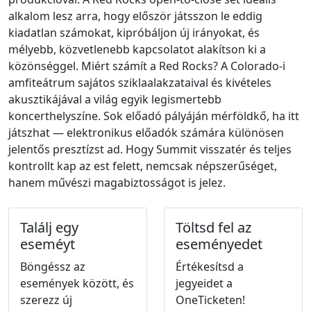
alkalom lesz arra, hogy először játsszon le eddig
kiadatlan számokat, kipróbáljon új irányokat, és
mélyebb, közvetlenebb kapcsolatot alakítson ki a
közönséggel. Miért számít a Red Rocks? A Colorado-i
amfiteátrum sajátos sziklaalakzataival és kivételes
akusztikájával a világ egyik legismertebb
koncerthelyszíne. Sok előadó pályáján mérföldkő, ha itt
játszhat — elektronikus előadók számára különösen
jelentős presztízst ad. Hogy Summit visszatér és teljes
kontrollt kap az est felett, nemcsak népszerűséget,
hanem művészi magabiztosságot is jelez.
Találj egy
Töltsd fel az
eseméyt
eseményedet
Böngéssz az
Értékesítsd a
események között, és
jegyeidet a
szerezz új
OneTicketen!