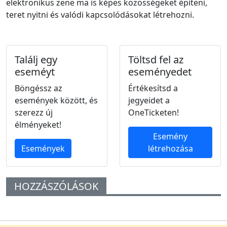
elektronikus zene ma is képes közösségeket építeni,
teret nyitni és valódi kapcsolódásokat létrehozni.
Találj egy
Töltsd fel az
eseméyt
eseményedet
Böngéssz az
Értékesítsd a
események között, és
jegyeidet a
szerezz új
OneTicketen!
élményeket!
Esemény
Események
létrehozása
HOZZÁSZÓLÁSOK