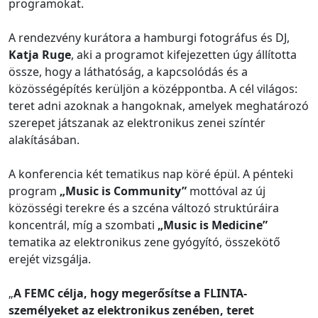
programokat.
A rendezvény kurátora a hamburgi fotográfus és DJ,
Katja Ruge
, aki a programot kifejezetten úgy állította
össze, hogy a láthatóság, a kapcsolódás és a
közösségépítés kerüljön a középpontba. A cél világos:
teret adni azoknak a hangoknak, amelyek meghatározó
szerepet játszanak az elektronikus zenei színtér
alakításában.
A konferencia két tematikus nap köré épül. A pénteki
program
„Music is Community”
mottóval az új
közösségi terekre és a szcéna változó struktúráira
koncentrál, míg a szombati
„Music is Medicine”
tematika az elektronikus zene gyógyító, összekötő
erejét vizsgálja.
„
A FEMC célja, hogy megerősítse a FLINTA-
személyeket az elektronikus zenében, teret