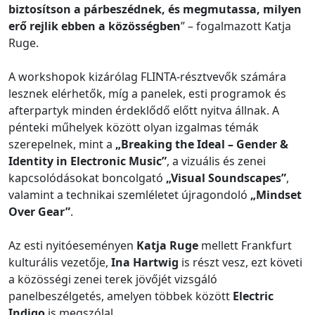
biztosítson a párbeszédnek, és megmutassa, milyen
erő rejlik ebben a közösségben
” – fogalmazott Katja
Ruge.
A workshopok kizárólag FLINTA-résztvevők számára
lesznek elérhetők, míg a panelek, esti programok és
afterpartyk minden érdeklődő előtt nyitva állnak. A
pénteki műhelyek között olyan izgalmas témák
szerepelnek, mint a
„Breaking the Ideal – Gender &
Identity in Electronic Music”
, a vizuális és zenei
kapcsolódásokat boncolgató
„Visual Soundscapes”
,
valamint a technikai szemléletet újragondoló
„Mindset
Over Gear”
.
Az esti nyitóeseményen
Katja Ruge
mellett Frankfurt
kulturális vezetője,
Ina Hartwig
is részt vesz, ezt követi
a közösségi zenei terek jövőjét vizsgáló
panelbeszélgetés, amelyen többek között
Electric
Indigo
is megszólal.