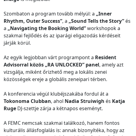
Szombaton a program tovább mélyül: a
„Inner
Rhythm, Outer Success”
, a
„Sound Tells the Story”
és
a
„Navigating the Booking World”
workshopok a
szakmai fejlődés és az iparági eligazodás kérdéseit
járják körül.
Az egyik legjobban várt programpont a
Resident
Advisorral közös „RA UNLOCKED” panel
, amely azt
vizsgálja, miként őrizhető meg a lokális zenei
közösségek ereje a globális zeneipari térben.
A konferencia végül klubéjszakába fordul át a
Tokonoma Clubban
, ahol
Nadia Struiwigh
és
Katja
Ruge
DJ-szettje zárja a kétnapos eseményt.
A FEMC nemcsak szakmai találkozó, hanem fontos
kulturális állásfoglalás is: annak bizonyítéka, hogy az