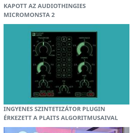
KAPOTT AZ AUDIOTHINGIES
MICROMONSTA 2
INGYENES SZINTETIZÁTOR PLUGIN
ÉRKEZETT A PLAITS ALGORITMUSAIVAL