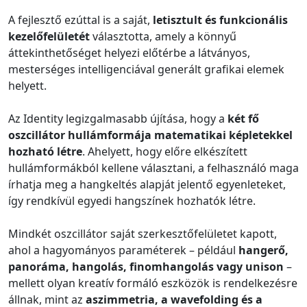
A fejlesztő ezúttal is a saját,
letisztult és funkcionális
kezelőfelületét
választotta, amely a könnyű
áttekinthetőséget helyezi előtérbe a látványos,
mesterséges intelligenciával generált grafikai elemek
helyett.
Az Identity legizgalmasabb újítása, hogy a
két fő
oszcillátor hullámformája matematikai képletekkel
hozható létre
. Ahelyett, hogy előre elkészített
hullámformákból kellene választani, a felhasználó maga
írhatja meg a hangkeltés alapját jelentő egyenleteket,
így rendkívül egyedi hangszínek hozhatók létre.
Mindkét oszcillátor saját szerkesztőfelületet kapott,
ahol a hagyományos paraméterek – például
hangerő,
panoráma, hangolás, finomhangolás vagy unison
–
mellett olyan kreatív formáló eszközök is rendelkezésre
állnak, mint az
aszimmetria, a wavefolding és a