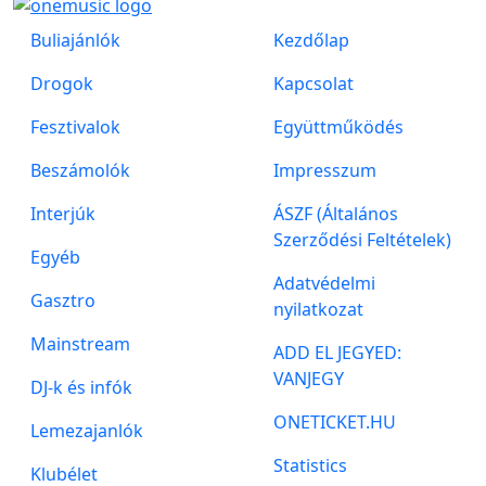
Buliajánlók
Kezdőlap
Drogok
Kapcsolat
Fesztivalok
Együttműködés
Beszámolók
Impresszum
Interjúk
ÁSZF (Általános
Szerződési Feltételek)
Egyéb
Adatvédelmi
Gasztro
nyilatkozat
Mainstream
ADD EL JEGYED:
VANJEGY
DJ-k és infók
ONETICKET.HU
Lemezajanlók
Statistics
Klubélet