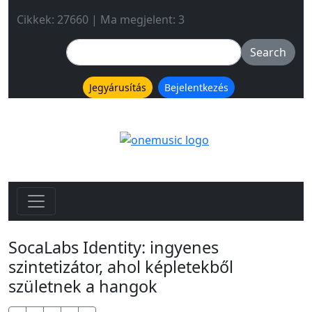
Cikkek: 27660 | Ma megjelent: 3
Jegyárusítás
Bejelentkezés
SocaLabs Identity: ingyenes
szintetizátor, ahol képletekből
születnek a hangok