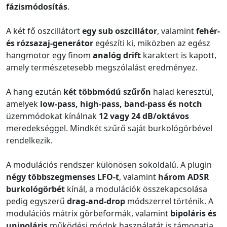
fázismódosítás
.
A két fő oszcillátort
egy sub oszcillátor
, valamint
fehér-
és rózsazaj-generátor
egészíti ki, miközben az egész
hangmotor egy finom
analóg drift
karaktert is kapott,
amely természetesebb megszólalást eredményez.
A hang ezután
két többmódú szűrőn
halad keresztül,
amelyek
low-pass, high-pass, band-pass és notch
üzemmódokat kínálnak
12 vagy 24 dB/oktávos
meredekséggel. Mindkét szűrő saját burkológörbével
rendelkezik.
A modulációs rendszer különösen sokoldalú. A plugin
négy többszegmenses LFO-t
, valamint
három ADSR
burkológörbét
kínál, a modulációk összekapcsolása
pedig egyszerű
drag-and-drop
módszerrel történik. A
modulációs mátrix görbeformák, valamint
bipoláris és
unipoláris
működési módok használatát is támogatja.