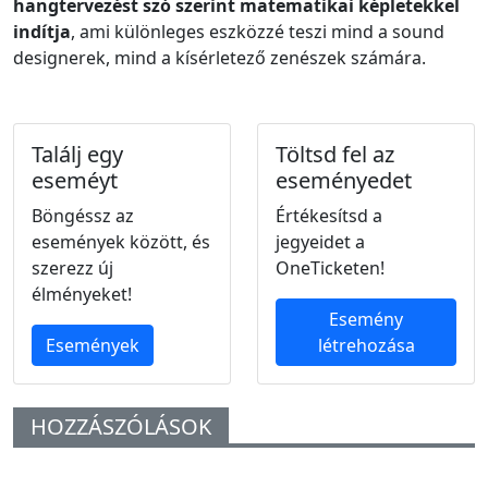
hangtervezést szó szerint matematikai képletekkel
indítja
, ami különleges eszközzé teszi mind a sound
designerek, mind a kísérletező zenészek számára.
Találj egy
Töltsd fel az
eseméyt
eseményedet
Böngéssz az
Értékesítsd a
események között, és
jegyeidet a
szerezz új
OneTicketen!
élményeket!
Esemény
Események
létrehozása
HOZZÁSZÓLÁSOK