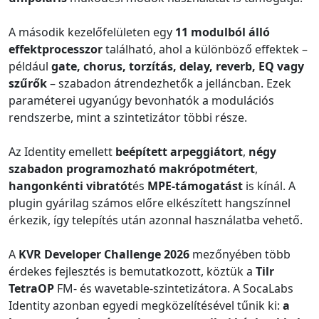
A második kezelőfelületen egy
11 modulból álló
effektprocesszor
található, ahol a különböző effektek –
például
gate, chorus, torzítás, delay, reverb, EQ vagy
szűrők
– szabadon átrendezhetők a jelláncban. Ezek
paraméterei ugyanúgy bevonhatók a modulációs
rendszerbe, mint a szintetizátor többi része.
Az Identity emellett
beépített arpeggiátort
,
négy
szabadon programozható makrópotmétert
,
hangonkénti vibratót
és
MPE-támogatást
is kínál. A
plugin gyárilag számos előre elkészített hangszínnel
érkezik, így telepítés után azonnal használatba vehető.
A
KVR Developer Challenge 2026
mezőnyében több
érdekes fejlesztés is bemutatkozott, köztük a
Tilr
TetraOP
FM- és wavetable-szintetizátora. A SocaLabs
Identity azonban egyedi megközelítésével tűnik ki:
a