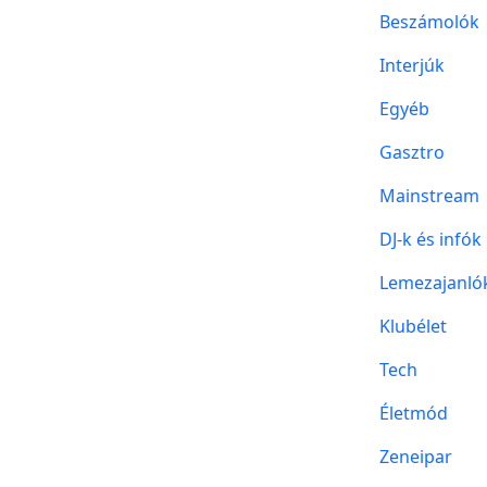
Beszámolók
Interjúk
Egyéb
Gasztro
Mainstream
DJ-k és infók
Lemezajanló
Klubélet
Tech
Életmód
Zeneipar