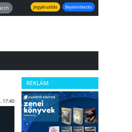
Jegyárusítás
Bejelentkezés
REKLÁM
. 17:40