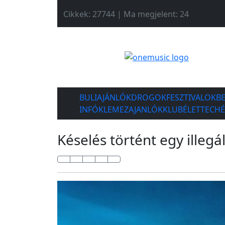
Cikkek: 27744 | Ma megjelent: 24
BULIAJÁNLÓK
DROGOK
FESZTIVALOK
B
INFÓK
LEMEZAJANLÓK
KLUBÉLET
TECH
Késelés történt egy illegá