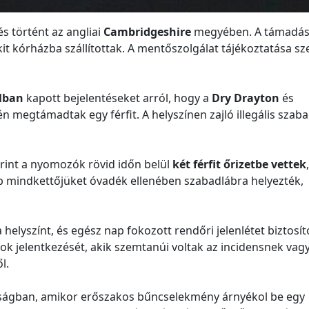
s történt az angliai
Cambridgeshire
megyében. A támadás
it kórházba szállítottak. A mentőszolgálat tájékoztatása sz
alban
kapott bejelentéseket arról, hogy a
Dry Drayton
és
n megtámadtak egy férfit. A helyszínen zajló illegális szaba
rint a nyomozók rövid időn belül
két férfit őrizetbe vettek
,
bb mindkettőjüket óvadék ellenében szabadlábra helyezték,
elyszínt, és egész nap fokozott rendőri jelenlétet biztosít
ok jelentkezését, akik szemtanúi voltak az incidensnek vag
l.
lyságban, amikor erőszakos bűncselekmény árnyékol be egy