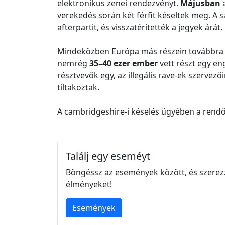
elektronikus zenei rendezvényt.
Májusban
verekedés során két férfit késeltek meg. A sz
afterpartit, és visszatérítették a jegyek árát.
Mindeközben Európa más részein továbbra is é
nemrég
35–40 ezer ember
vett részt egy en
résztvevők egy, az illegális rave-ek szervező
tiltakoztak.
A cambridgeshire-i késelés ügyében a rendőr
Találj egy eseméyt
Böngéssz az események között, és szerez
élményeket!
Események