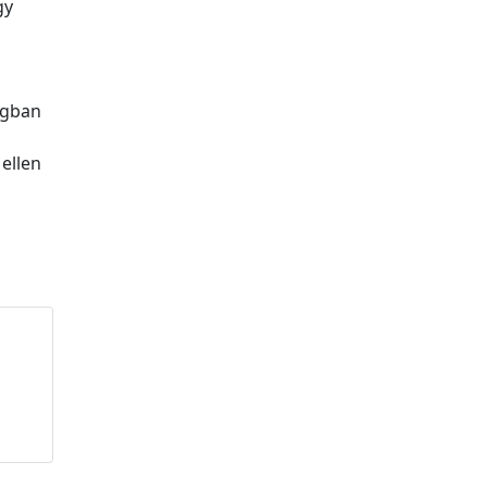
gy
zágban
 ellen