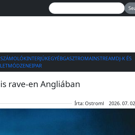
ESZÁMOLÓK
INTERJÚK
EGYÉB
GASZTRO
MAINSTREAM
DJ-K ÉS
ÉLETMÓD
ZENEIPAR
lis rave-en Angliában
Írta: Ostroml
2026. 07. 02