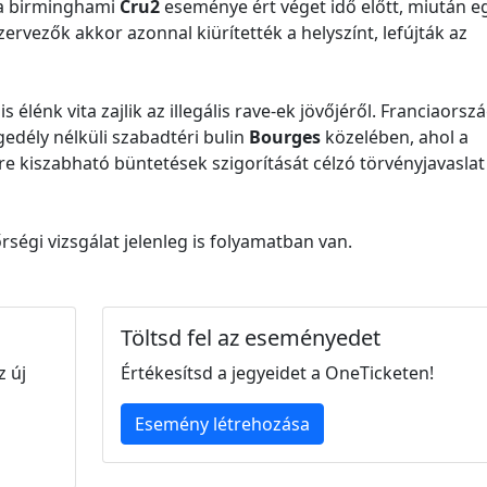
a birminghami
Cru2
eseménye ért véget idő előtt, miután e
ervezők akkor azonnal kiürítették a helyszínt, lefújták az
lénk vita zajlik az illegális rave-ek jövőjéről. Franciaors
gedély nélküli szabadtéri bulin
Bourges
közelében, ahol a
ire kiszabható büntetések szigorítását célzó törvényjavaslat
ségi vizsgálat jelenleg is folyamatban van.
Töltsd fel az eseményedet
z új
Értékesítsd a jegyeidet a OneTicketen!
Esemény létrehozása