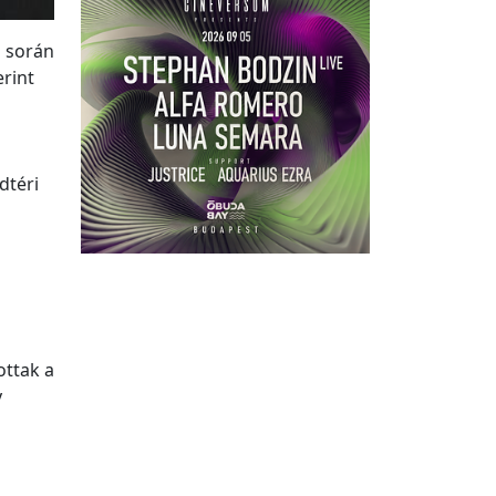
 során
erint
dtéri
ottak a
y