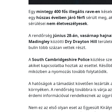
Egy
mintegy 400 fős illegális rave-en
késelé
egy
húszas éveiben járó férfi
sérült meg, ak
sérülései
nem életveszélyesek
.
A rendőrség
június 28-án, vasárnap hajn
Madingley
közötti
Dry Drayton Hill
területé
bulin több százan vettek részt.
A
South Cambridgeshire Police
közlése sze
akiket kapcsolatba hoztak az esettel. Késő
miközben a nyomozás tovább folytatódik.
A hatóságok a támadást követően lezárták a h
környéken. A rendőrség továbbra is várja az
érdemi információval rendelkeznek az ügyrő
Nem ez az első olyan eset az Egyesült Kirá