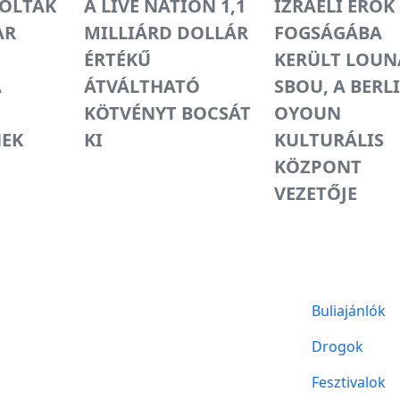
OLTÁK
A LIVE NATION 1,1
IZRAELI ERŐK
AR
MILLIÁRD DOLLÁR
FOGSÁGÁBA
ÉRTÉKŰ
KERÜLT LOUN
A
ÁTVÁLTHATÓ
SBOU, A BERL
KÖTVÉNYT BOCSÁT
OYOUN
EK
KI
KULTURÁLIS
KÖZPONT
VEZETŐJE
Buliajánlók
Drogok
Fesztivalok