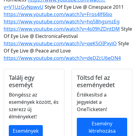
v=V1UzGyNpwvU
Style Of Eye Live @ Cinespace 2011
https://www.youtube.com/watch?v=Fros4lf66io
https://www.youtube.com/watch?v=hq58hgsmzEg
https://www.youtube.com/watch?v=4s09hZDntDM
Style
Of Eye Live @ ElectronicaFestival
https://www.youtube.com/watch?v=qeK5OIPxyiQ
Style
Of Eye Live @ Peace and Love
https://www.youtube.com/watch?v=deDZcU6eON4
Találj egy
Töltsd fel az
eseméyt
eseményedet
Böngéssz az
Értékesítsd a
események között, és
jegyeidet a
szerezz új
OneTicketen!
élményeket!
Esemény
Események
létrehozása