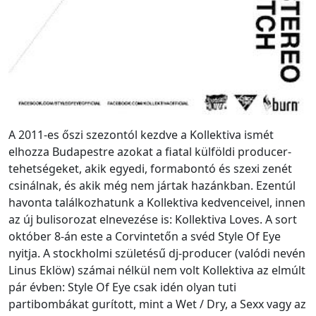
A 2011-es őszi szezontól kezdve a Kollektiva ismét
elhozza Budapestre azokat a fiatal külföldi producer-
tehetségeket, akik egyedi, formabontó és szexi zenét
csinálnak, és akik még nem jártak hazánkban. Ezentúl
havonta találkozhatunk a Kollektiva kedvenceivel, innen
az új bulisorozat elnevezése is: Kollektiva Loves. A sort
október 8-án este a Corvintetőn a svéd Style Of Eye
nyitja. A stockholmi születésű dj-producer (valódi nevén
Linus Eklöw) számai nélkül nem volt Kollektiva az elmúlt
pár évben: Style Of Eye csak idén olyan tuti
partibombákat gurított, mint a Wet / Dry, a Sexx vagy az