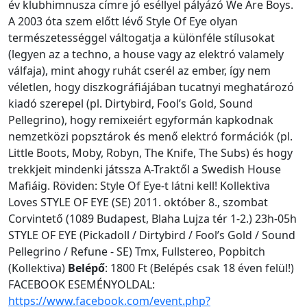
év klubhimnusza címre jó eséllyel pályázó We Are Boys.
A 2003 óta szem előtt lévő Style Of Eye olyan
természetességgel váltogatja a különféle stílusokat
(legyen az a techno, a house vagy az elektró valamely
válfaja), mint ahogy ruhát cserél az ember, így nem
véletlen, hogy diszkográfiájában tucatnyi meghatározó
kiadó szerepel (pl. Dirtybird, Fool’s Gold, Sound
Pellegrino), hogy remixeiért egyformán kapkodnak
nemzetközi popsztárok és menő elektró formációk (pl.
Little Boots, Moby, Robyn, The Knife, The Subs) és hogy
trekkjeit mindenki játssza A-Traktől a Swedish House
Mafiáig. Röviden: Style Of Eye-t látni kell! Kollektiva
Loves STYLE OF EYE (SE) 2011. október 8., szombat
Corvintető (1089 Budapest, Blaha Lujza tér 1-2.) 23h-05h
STYLE OF EYE (Pickadoll / Dirtybird / Fool’s Gold / Sound
Pellegrino / Refune - SE) Tmx, Fullstereo, Popbitch
(Kollektiva)
Belépő
: 1800 Ft (Belépés csak 18 éven felül!)
FACEBOOK ESEMÉNYOLDAL:
https://www.facebook.com/event.php?