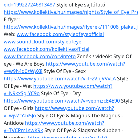
eid=199227246813487
Style of Eye sajtófotó:
https://www.kollektiva.hu/images/nights/Style_of_Eye_Pr
E-flyer:
https://www.kollektiva.hu/images/flyerek/111008_plakat.
Web:
www.facebook.com/styleofeyeofficial
www.soundcloud.com/styleofeye
www.facebook.com/kollektivaofficial
www.facebook.com/corvinteto
Zenék / videók: Style Of
eye - We Are Boys
https://www.youtube.com/watch?
v=w9h4d0zWyX8
Style Of Eye - Sexx
https://www.youtube.com/watch?v=lFzVpjVVvLA
Style
Of Eye - Wet
https://www.youtube.com/watch?
v=N9kxSg-YC9o
Style Of Eye - Dry
https://www.youtube.com/watch?v=vepmzcE4E90
Style
Of Eye - Girls
https://www.youtube.com/watch?
v=wjvZtYax5Jo
Style Of Eye & Magnus The Magnus -
Antidote
https://www.youtube.com/watch?
v=TVCPmLswK9k
Style Of Eye & Slagsmalsklubben -
Homeless
https://www.youtube.com/watch?