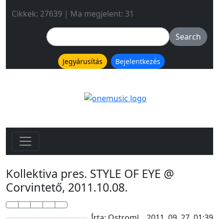
Cikkek: 27639 | Ma megjelent: 31
Jegyárusítás
Bejelentkezés
Kollektiva pres. STYLE OF EYE @
Corvintető, 2011.10.08.
Írta: Ostroml
2011. 09. 27. 01:39