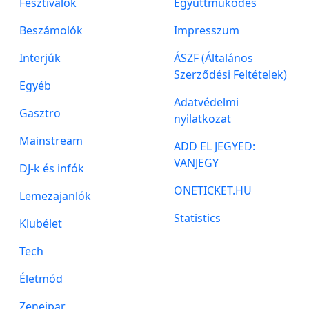
Fesztivalok
Együttműködés
Beszámolók
Impresszum
Interjúk
ÁSZF (Általános
Szerződési Feltételek)
Egyéb
Adatvédelmi
Gasztro
nyilatkozat
Mainstream
ADD EL JEGYED:
VANJEGY
DJ-k és infók
ONETICKET.HU
Lemezajanlók
Statistics
Klubélet
Tech
Életmód
Zeneipar