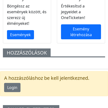
Böngéssz az
Értékesítsd a
események között, és
jegyeidet a
szerezz új
OneTicketen!
élményeket!
Esemény
Események
létrehozása
HOZZÁSZÓLÁSOK
A hozzászóláshoz be kell jelentkezned.
Login