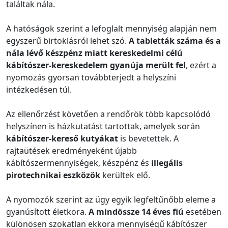
találtak nála.
A hatóságok szerint a lefoglalt mennyiség alapján nem
egyszerű birtoklásról lehet szó.
A tabletták száma és a
nála lévő készpénz miatt kereskedelmi célú
kábítószer-kereskedelem gyanúja merült fel
, ezért a
nyomozás gyorsan továbbterjedt a helyszíni
intézkedésen túl.
Az ellenőrzést követően a rendőrök több kapcsolódó
helyszínen is házkutatást tartottak, amelyek során
kábítószer-kereső kutyákat
is bevetettek. A
rajtaütések eredményeként újabb
kábítószermennyiségek, készpénz és
illegális
pirotechnikai eszközök
kerültek elő.
A nyomozók szerint az ügy egyik legfeltűnőbb eleme a
gyanúsított életkora.
A mindössze 14 éves fiú
esetében
különösen szokatlan ekkora mennyiségű kábítószer