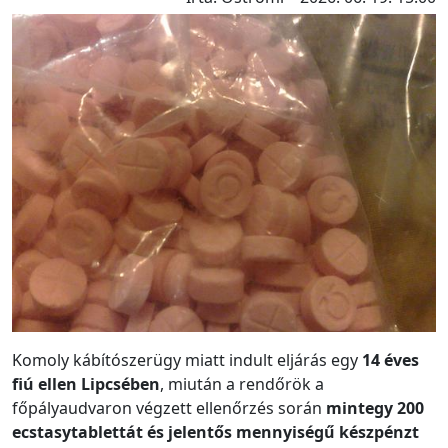
Komoly kábítószerügy miatt indult eljárás egy
14 éves
fiú ellen Lipcsében
, miután a rendőrök a
főpályaudvaron végzett ellenőrzés során
mintegy 200
ecstasytablettát és jelentős mennyiségű készpénzt