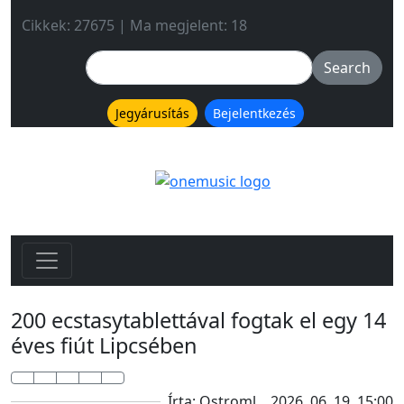
Cikkek: 27675 | Ma megjelent: 18
Jegyárusítás
Bejelentkezés
200 ecstasytablettával fogtak el egy 14
éves fiút Lipcsében
Írta: Ostroml
2026. 06. 19. 15:00